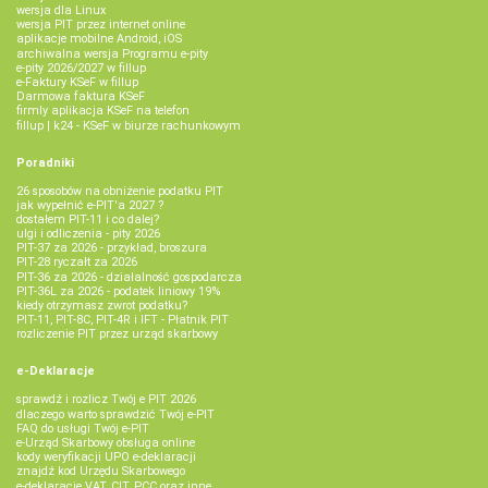
wersja dla Linux
wersja PIT przez internet online
aplikacje mobilne Android, iOS
archiwalna wersja Programu e-pity
e-pity 2026/2027 w fillup
e‑Faktury KSeF w fillup
Darmowa faktura KSeF
firmly aplikacja KSeF na telefon
fillup | k24 - KSeF w biurze rachunkowym
Poradniki
26 sposobów na obniżenie podatku PIT
jak wypełnić e-PIT'a 2027 ?
dostałem PIT-11 i co dalej?
ulgi i odliczenia - pity 2026
PIT-37 za 2026 - przykład, broszura
PIT-28 ryczałt za 2026
PIT-36 za 2026 - działalność gospodarcza
PIT-36L za 2026 - podatek liniowy 19%
kiedy otrzymasz zwrot podatku?
PIT-11, PIT-8C, PIT-4R i IFT - Płatnik PIT
rozliczenie PIT przez urząd skarbowy
e-Deklaracje
sprawdź i rozlicz Twój e PIT 2026
dlaczego warto sprawdzić Twój e-PIT
FAQ do usługi Twój e-PIT
e-Urząd Skarbowy obsługa online
kody weryfikacji UPO e-deklaracji
znajdź kod Urzędu Skarbowego
e-deklaracje VAT, CIT, PCC oraz inne