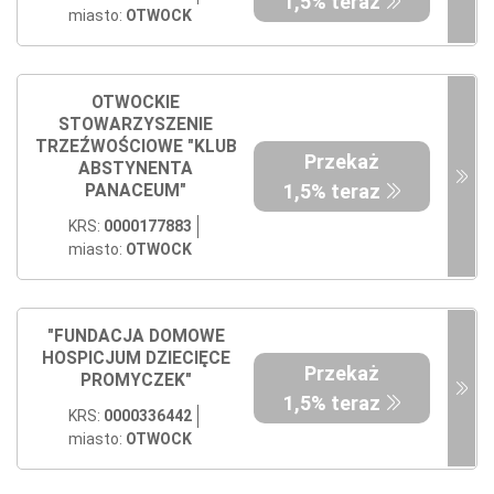
1,5% teraz
miasto:
OTWOCK
OTWOCKIE
STOWARZYSZENIE
TRZEŹWOŚCIOWE "KLUB
Przekaż
ABSTYNENTA
1,5% teraz
PANACEUM"
KRS:
0000177883
miasto:
OTWOCK
"FUNDACJA DOMOWE
HOSPICJUM DZIECIĘCE
Przekaż
PROMYCZEK"
1,5% teraz
KRS:
0000336442
miasto:
OTWOCK