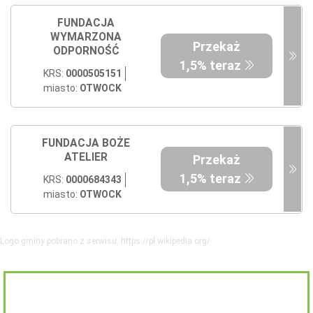
FUNDACJA
WYMARZONA
Przekaż
ODPORNOŚĆ
1,5% teraz
KRS:
0000505151
miasto:
OTWOCK
FUNDACJA BOŻE
ATELIER
Przekaż
1,5% teraz
KRS:
0000684343
miasto:
OTWOCK
Logo gminy pobrano z serwisu: https://pl.wikipedia.org/