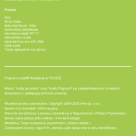
Pomoc
FAQ
filmy Video
dokumentacja - help
kalkulatory podatkowe
darmowy e-book PIT-11
aktualności e-pity
dane techniczne API, XML
Dysk e-pity
Twoje zgłoszenie lub opinia
Program e-pity® Najlepsze w POLSCE.
Marki: "e-pity po prostu" oraz "e-pity Program" są zarejestrowanymi znakami
towarowymi i podlegają ochronie prawnej.
Wszelkie prawa zastrzeżone. Copyright 2009-2026
e-file sp. z o.o.
Serwis ma charakter informacyjny.
Warunki korzystania z serwisu zawarte są w
Regulaminie
i
Polityce Prywatności
.
Serwis wykorzystuje
pliki cookies i inne technologie
.
Modyfikuj Twoje ustawienia prywatności i plików cookies »
Zastrzeżone nazwy i loga firm, zostały użyte wyłącznie w celu identyfikacji.