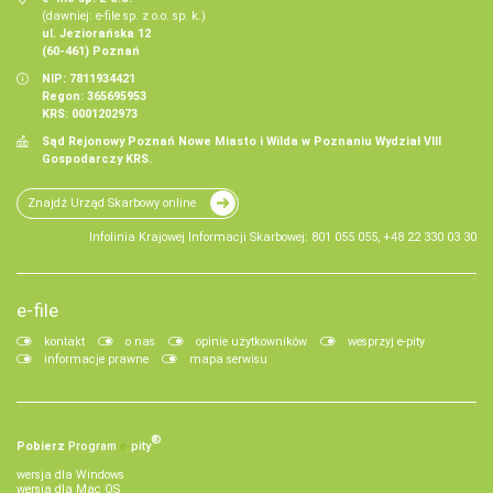
(dawniej: e-file sp. z o.o. sp. k.)
ul. Jeziorańska 12
(60-461) Poznań
NIP: 7811934421
Regon: 365695953
KRS: 0001202973
Sąd Rejonowy Poznań Nowe Miasto i Wilda w Poznaniu Wydział VIII
Gospodarczy KRS.
Znajdź Urząd Skarbowy online
Infolinia Krajowej Informacji Skarbowej: 801 055 055, +48 22 330 03 30
e-file
kontakt
o nas
opinie użytkowników
wesprzyj e-pity
informacje prawne
mapa serwisu
®
Pobierz
Program
e‑
pity
wersja dla Windows
wersja dla Mac OS