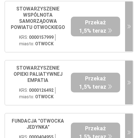
STOWARZYSZENIE
WSPÓLNOTA
SAMORZĄDOWA
Przekaż
POWIATU OTWOCKIEGO
1,5% teraz
KRS:
0000157999
miasto:
OTWOCK
STOWARZYSZENIE
OPIEKI PALIATYWNEJ
Przekaż
EMPATIA
1,5% teraz
KRS:
0000126492
miasto:
OTWOCK
FUNDACJA "OTWOCKA
JEDYNKA"
Przekaż
1,5% teraz
KRS:
0000404955