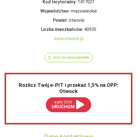
Kod terytorialny:
1417021
Województwo:
mazowieckie
Powiat:
otwocki
Liczba mieszkańców:
40935
www.otwock.pl
wróć do wyszukiwarki
Rozlicz Twój e-PIT i przekaż 1,5% na OPP:
Otwock
e-pity 2026
URUCHOM
Dane kontaktowe