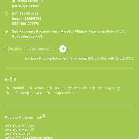
ul. Jeziorańska 12
(60-461) Poznań
NIP: 7811934421
Regon: 365695953
KRS: 0001202973
Sąd Rejonowy Poznań Nowe Miasto i Wilda w Poznaniu Wydział VIII
Gospodarczy KRS.
Znajdź Urząd Skarbowy online
Infolinia Krajowej Informacji Skarbowej: 801 055 055, +48 22 330 03 30
e-file
kontakt
o nas
opinie użytkowników
wesprzyj e-pity
informacje prawne
mapa serwisu
®
Pobierz
Program
e‑
pity
wersja dla Windows
wersja dla Mac OS
wersja dla Linux
wersja PIT przez internet online