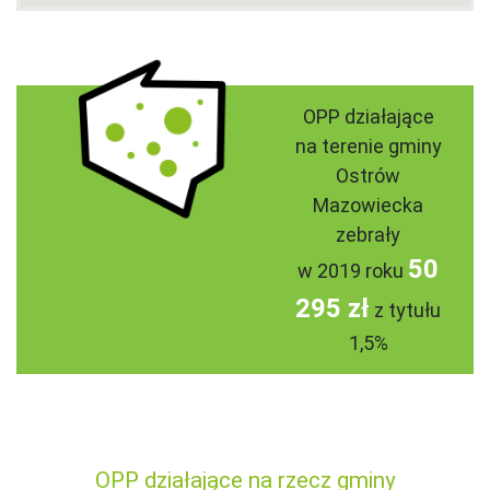
OPP działające
na terenie gminy
Ostrów
Mazowiecka
zebrały
50
w 2019 roku
295 zł
z tytułu
1,5%
OPP działające na rzecz gminy