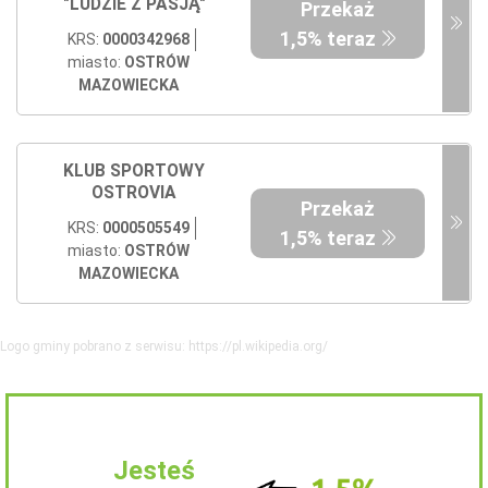
"LUDZIE Z PASJĄ"
Przekaż
1,5% teraz
KRS:
0000342968
miasto:
OSTRÓW
MAZOWIECKA
KLUB SPORTOWY
OSTROVIA
Przekaż
KRS:
0000505549
1,5% teraz
miasto:
OSTRÓW
MAZOWIECKA
Logo gminy pobrano z serwisu: https://pl.wikipedia.org/
Jesteś