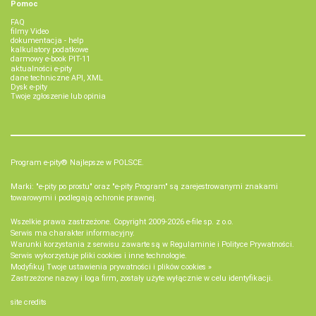
Pomoc
FAQ
filmy Video
dokumentacja - help
kalkulatory podatkowe
darmowy e-book PIT-11
aktualności e-pity
dane techniczne API, XML
Dysk e-pity
Twoje zgłoszenie lub opinia
Program e-pity® Najlepsze w POLSCE.
Marki: "e-pity po prostu" oraz "e-pity Program" są zarejestrowanymi znakami
towarowymi i podlegają ochronie prawnej.
Wszelkie prawa zastrzeżone. Copyright 2009-2026
e-file sp. z o.o.
Serwis ma charakter informacyjny.
Warunki korzystania z serwisu zawarte są w
Regulaminie
i
Polityce Prywatności
.
Serwis wykorzystuje
pliki cookies i inne technologie
.
Modyfikuj Twoje ustawienia prywatności i plików cookies »
Zastrzeżone nazwy i loga firm, zostały użyte wyłącznie w celu identyfikacji.
site credits