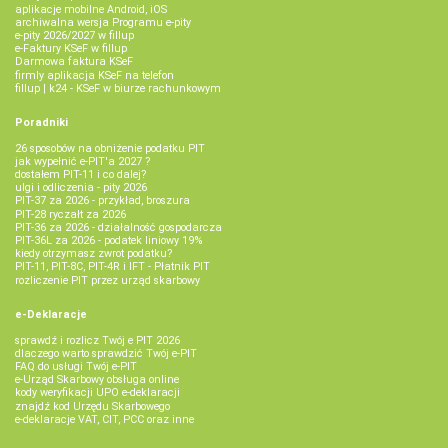
aplikacje mobilne Android, iOS
archiwalna wersja Programu e-pity
e-pity 2026/2027 w fillup
e‑Faktury KSeF w fillup
Darmowa faktura KSeF
firmly aplikacja KSeF na telefon
fillup | k24 - KSeF w biurze rachunkowym
Poradniki
26 sposobów na obniżenie podatku PIT
jak wypełnić e-PIT'a 2027 ?
dostałem PIT-11 i co dalej?
ulgi i odliczenia - pity 2026
PIT-37 za 2026 - przykład, broszura
PIT-28 ryczałt za 2026
PIT-36 za 2026 - działalność gospodarcza
PIT-36L za 2026 - podatek liniowy 19%
kiedy otrzymasz zwrot podatku?
PIT-11, PIT-8C, PIT-4R i IFT - Płatnik PIT
rozliczenie PIT przez urząd skarbowy
e-Deklaracje
sprawdź i rozlicz Twój e PIT 2026
dlaczego warto sprawdzić Twój e-PIT
FAQ do usługi Twój e-PIT
e-Urząd Skarbowy obsługa online
kody weryfikacji UPO e-deklaracji
znajdź kod Urzędu Skarbowego
e-deklaracje VAT, CIT, PCC oraz inne