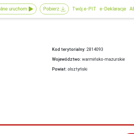
line uruchom
Pobierz
Twój e-PIT
e-Deklaracje
A
Kod terytorialny:
2814093
Województwo:
warmińsko-mazurskie
Powiat:
olsztyński