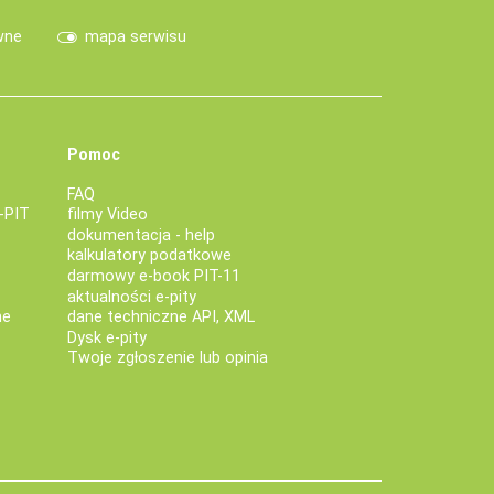
wne
mapa serwisu
Pomoc
FAQ
-PIT
filmy Video
dokumentacja - help
kalkulatory podatkowe
darmowy e-book PIT-11
aktualności e-pity
ne
dane techniczne API, XML
Dysk e-pity
Twoje zgłoszenie lub opinia