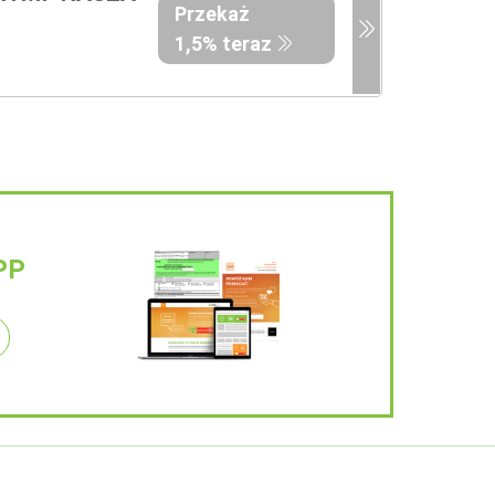
Przekaż
1,5% teraz
PP