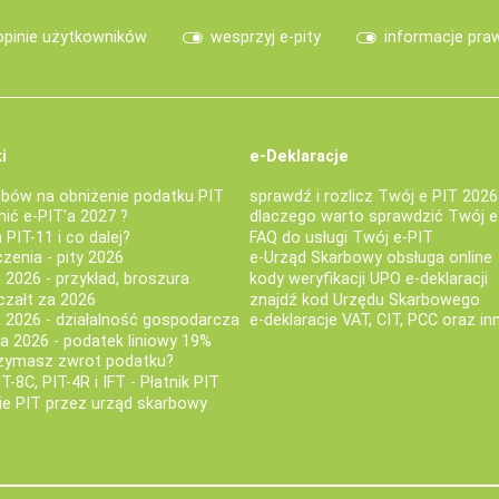
opinie użytkowników
wesprzyj e-pity
informacje pra
i
e-Deklaracje
bów na obniżenie podatku PIT
sprawdź i rozlicz Twój e PIT 2026
nić e-PIT'a 2027 ?
dlaczego warto sprawdzić Twój e
PIT-11 i co dalej?
FAQ do usługi Twój e-PIT
iczenia - pity 2026
e-Urząd Skarbowy obsługa online
 2026 - przykład, broszura
kody weryfikacji UPO e-deklaracji
czałt za 2026
znajdź kod Urzędu Skarbowego
a 2026 - działalność gospodarcza
e-deklaracje VAT, CIT, PCC oraz in
za 2026 - podatek liniowy 19%
rzymasz zwrot podatku?
IT-8C, PIT-4R i IFT - Płatnik PIT
nie PIT przez urząd skarbowy