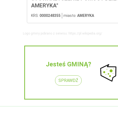
AMERYKA"
KRS:
0000248355
miasto:
AMERYKA
Logo gminy pobrano z serwisu: https://pl.wikipedia.org/
Jesteś GMINĄ?
SPRAWDŹ