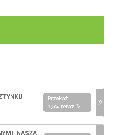
SZTYNKU
Przekaż
1,5% teraz
NYMI "NASZA