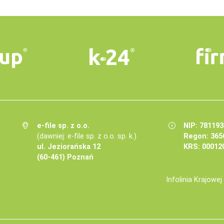
e-file sp. z o.o.
NIP: 78119
(dawniej: e-file sp. z o.o. sp. k.)
Regon: 365
ul. Jeziorańska 12
KRS: 00012
(60-461) Poznań
Infolinia Krajowe