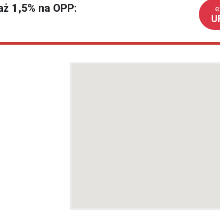
każ 1,5% na OPP:
e
U