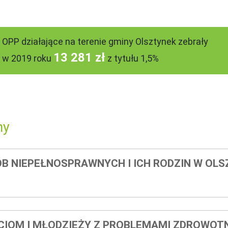
OPP działające na terenie gminy Olsztynek zebrały
13 281 zł
w 2019 roku
z tytułu 1,5%
ny
B NIEPEŁNOSPRAWNYCH I ICH RODZIN W OL
IOM I MŁODZIEŻY Z PROBLEMAMI ZDROWOT