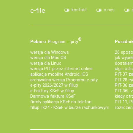
e-file
kontakt
o nas
®
Pobierz
Program
e‑
pity
Poradnik
wersja dla Windows
26 sposo
wersja dla Mac OS
jak wypeł
wersja dla Linux
dostałem 
wersja PIT przez internet online
ulgi i odl
aplikacje mobilne Android, iOS
PIT-37 za
archiwalna wersja Programu e-pity
PIT-28 ry
e-pity 2026/2027 w fillup
PIT-36 z
e‑Faktury KSeF w fillup
PIT-36L 
Darmowa faktura KSeF
kiedy ot
firmly aplikacja KSeF na telefon
PIT-11, P
fillup | k24 - KSeF w biurze rachunkowym
rozlicze