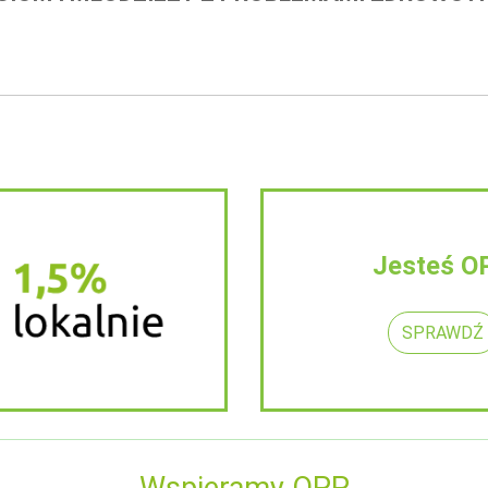
Jesteś O
SPRAWDŹ
Wspieramy OPP