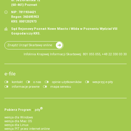
ul. Jeziorańska 12
(60-461) Poznań
NIP: 7811934421
Regon: 365695953
KRS: 0001202973
Sąd Rejonowy Poznań Nowe Miasto i Wilda w Poznaniu Wydział VIII
Gospodarczy KRS.
Znajdź Urząd Skarbowy online
Infolinia Krajowej Informacji Skarbowej: 801 055 055, +48 22 330 03 30
e-file
kontakt
o nas
opinie użytkowników
wesprzyj e-pity
informacje prawne
mapa serwisu
®
Pobierz
Program
e‑
pity
wersja dla Windows
wersja dla Mac OS
wersja dla Linux
wersja PIT przez internet online