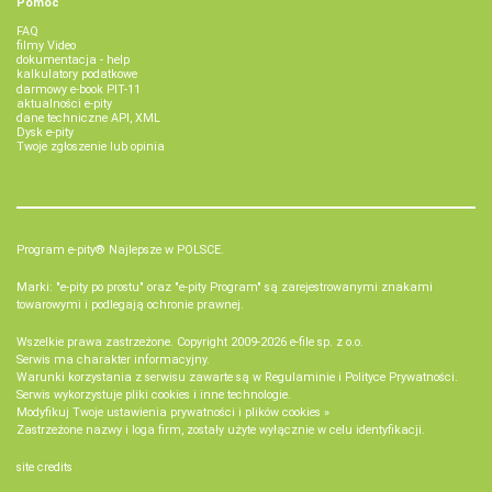
Pomoc
FAQ
filmy Video
dokumentacja - help
kalkulatory podatkowe
darmowy e-book PIT-11
aktualności e-pity
dane techniczne API, XML
Dysk e-pity
Twoje zgłoszenie lub opinia
Program e-pity® Najlepsze w POLSCE.
Marki: "e-pity po prostu" oraz "e-pity Program" są zarejestrowanymi znakami
towarowymi i podlegają ochronie prawnej.
Wszelkie prawa zastrzeżone. Copyright 2009-2026
e-file sp. z o.o.
Serwis ma charakter informacyjny.
Warunki korzystania z serwisu zawarte są w
Regulaminie
i
Polityce Prywatności
.
Serwis wykorzystuje
pliki cookies i inne technologie
.
Modyfikuj Twoje ustawienia prywatności i plików cookies »
Zastrzeżone nazwy i loga firm, zostały użyte wyłącznie w celu identyfikacji.
site credits