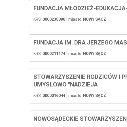
FUNDACJA MŁODZIEŻ-EDUKACJA
KRS:
0000238898
miasto:
NOWY SĄCZ
FUNDACJA IM. DRA JERZEGO MA
KRS:
0000211174
miasto:
NOWY SĄCZ
STOWARZYSZENIE RODZICÓW I P
UMYSŁOWO "NADZIEJA"
KRS:
0000016044
miasto:
NOWY SĄCZ
NOWOSĄDECKIE STOWARZYSZENI