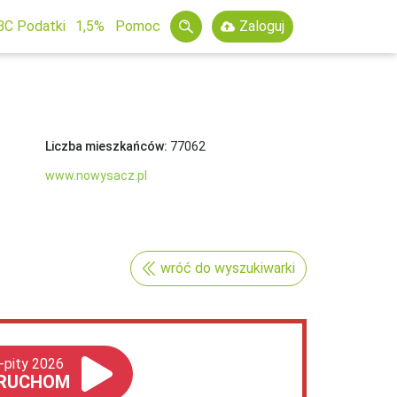
BC Podatki
1,5%
Pomoc
Zaloguj
Liczba mieszkańców:
77062
www.nowysacz.pl
wróć do wyszukiwarki
-pity 2026
RUCHOM