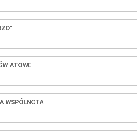
RZO"
OŚWIATOWE
A WSPÓLNOTA