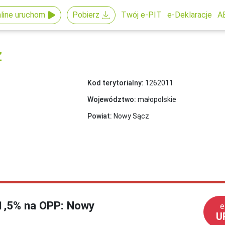
line uruchom
Pobierz
Twój e-PIT
e-Deklaracje
A
z
Kod terytorialny:
1262011
Województwo:
małopolskie
Powiat:
Nowy Sącz
 1,5% na OPP: Nowy
e
U