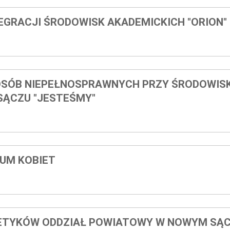
EGRACJI ŚRODOWISK AKADEMICKICH "ORION"
OSÓB NIEPEŁNOSPRAWNYCH PRZY ŚRODOWI
ĄCZU "JESTEŚMY"
UM KOBIET
BETYKÓW ODDZIAŁ POWIATOWY W NOWYM SĄ