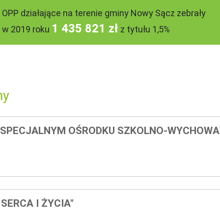
OPP działające na terenie gminy Nowy Sącz zebrały
1 435 821 zł
w 2019 roku
z tytułu 1,5%
ny
ZY SPECJALNYM OŚRODKU SZKOLNO-WYCHOW
SERCA I ŻYCIA"