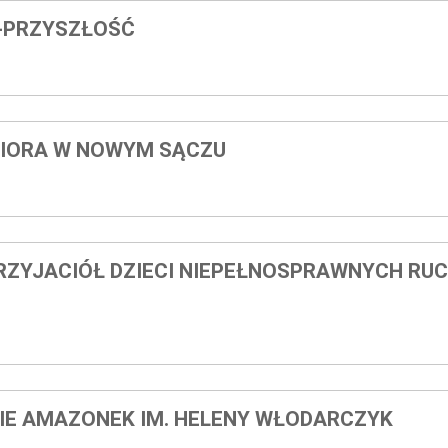
-PRZYSZŁOŚĆ
SIORA W NOWYM SĄCZU
RZYJACIÓŁ DZIECI NIEPEŁNOSPRAWNYCH RU
E AMAZONEK IM. HELENY WŁODARCZYK