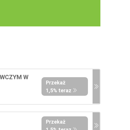
AWCZYM W
Przekaż
1,5% teraz
Przekaż
1,5% teraz