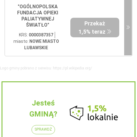
"OGÓLNOPOLSKA
FUNDACJA OPIEKI
PALIATYWNEJ
Przekaż
ŚWIATŁO"
1,5% teraz
KRS:
0000387357
miasto:
NOWE MIASTO
LUBAWSKIE
Logo gminy pobrano z serwisu: https://pl.wikipedia.org/
Jesteś
GMINĄ?
SPRAWDŹ