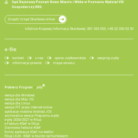
Sąd Rejonowy Poznań Nowe Miasto i Wilda w Poznaniu Wydział VIII
Gospodarczy KRS.
Znajdź Urząd Skarbowy online
Infolinia Krajowej Informacji Skarbowej: 801 055 055, +48 22 330 03 30
e-file
kontakt
o nas
opinie użytkowników
wesprzyj e-pity
informacje prawne
mapa serwisu
®
Pobierz
Program
e‑
pity
wersja dla Windows
wersja dla Mac OS
wersja dla Linux
wersja PIT przez internet online
aplikacje mobilne Android, iOS
archiwalna wersja Programu e-pity
e-pity 2026/2027 w fillup
e‑Faktury KSeF w fillup
Darmowa faktura KSeF
firmly aplikacja KSeF na telefon
fillup | k24 - KSeF w biurze rachunkowym