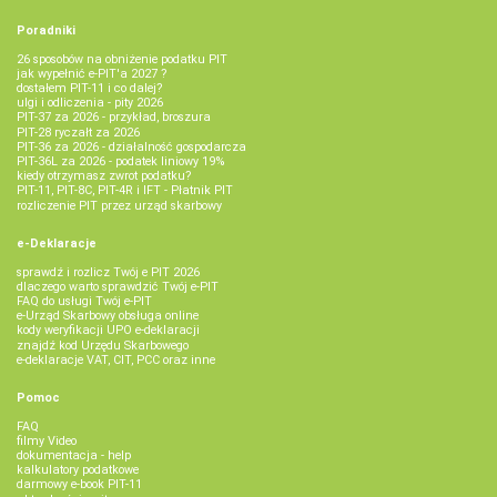
Poradniki
26 sposobów na obniżenie podatku PIT
jak wypełnić e-PIT'a 2027 ?
dostałem PIT-11 i co dalej?
ulgi i odliczenia - pity 2026
PIT-37 za 2026 - przykład, broszura
PIT-28 ryczałt za 2026
PIT-36 za 2026 - działalność gospodarcza
PIT-36L za 2026 - podatek liniowy 19%
kiedy otrzymasz zwrot podatku?
PIT-11, PIT-8C, PIT-4R i IFT - Płatnik PIT
rozliczenie PIT przez urząd skarbowy
e-Deklaracje
sprawdź i rozlicz Twój e PIT 2026
dlaczego warto sprawdzić Twój e-PIT
FAQ do usługi Twój e-PIT
e-Urząd Skarbowy obsługa online
kody weryfikacji UPO e-deklaracji
znajdź kod Urzędu Skarbowego
e-deklaracje VAT, CIT, PCC oraz inne
Pomoc
FAQ
filmy Video
dokumentacja - help
kalkulatory podatkowe
darmowy e-book PIT-11