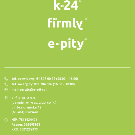
tel. serwisowy: 61 307 00 77 (08:00 - 16:00)
tel. awaryjny: 883 784 626 (16:00 - 18:00)
mail:
serwis@e-pity.pl
e-file sp. z o.o.
(dawniej: e-file sp. z o.o. sp. k.)
ul. Jeziorańska 12
(60-461) Poznań
NIP: 7811934421
Regon: 365695953
KRS: 0001202973