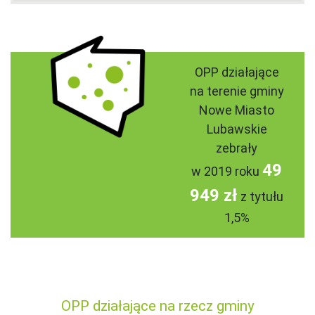
OPP działające
na terenie gminy
Nowe Miasto
Lubawskie
zebrały
49
w 2019 roku
949 zł
z tytułu
1,5%
OPP działające na rzecz gminy