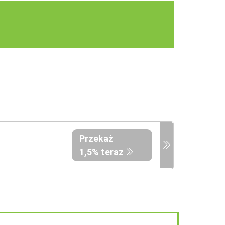
Przekaż
1,5% teraz