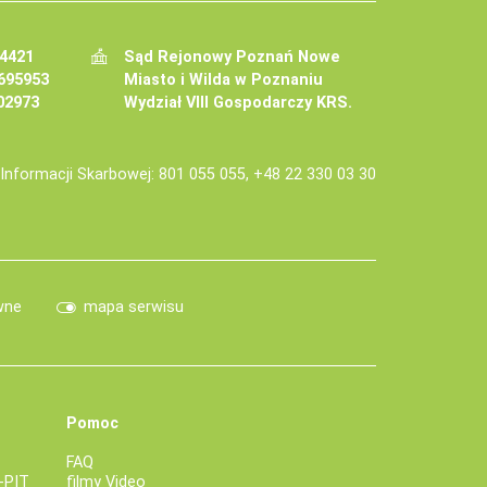
34421
Sąd Rejonowy Poznań Nowe
695953
Miasto i Wilda w Poznaniu
02973
Wydział VIII Gospodarczy KRS.
j Informacji Skarbowej: 801 055 055, +48 22 330 03 30
wne
mapa serwisu
Pomoc
FAQ
-PIT
filmy Video