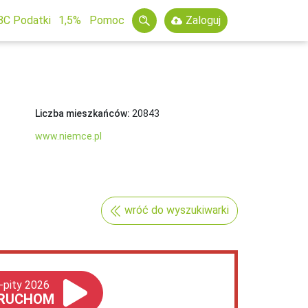
BC Podatki
1,5%
Pomoc
Zaloguj
Liczba mieszkańców:
20843
www.niemce.pl
wróć do wyszukiwarki
-pity 2026
RUCHOM