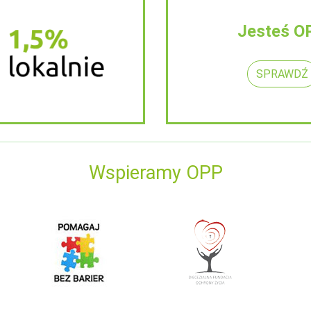
Jesteś O
SPRAWDŹ
Wspieramy OPP