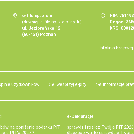
e-file sp. z o.o.
NIP: 78119
(dawniej: e-file sp. z o.o. sp. k.)
Regon: 365
ul. Jeziorańska 12
KRS: 00012
(60-461) Poznań
Infolinia Krajowe
opinie użytkowników
wesprzyj e-pity
informacje pra
i
e-Deklaracje
bów na obniżenie podatku PIT
sprawdź i rozlicz Twój e PIT 2026
nić e-PIT'a 2027 ?
dlaczego warto sprawdzić Twój e