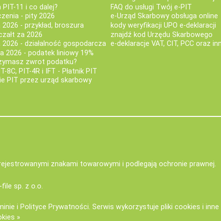
PIT-11 i co dalej?
FAQ do usługi Twój e-PIT
iczenia - pity 2026
e-Urząd Skarbowy obsługa online
 2026 - przykład, broszura
kody weryfikacji UPO e-deklaracji
czałt za 2026
znajdź kod Urzędu Skarbowego
a 2026 - działalność gospodarcza
e-deklaracje VAT, CIT, PCC oraz in
za 2026 - podatek liniowy 19%
rzymasz zwrot podatku?
IT-8C, PIT-4R i IFT - Płatnik PIT
nie PIT przez urząd skarbowy
zarejestrowanymi znakami towarowymi i podlegają ochronie prawnej.
-file sp. z o.o.
minie
i
Polityce Prywatności
. Serwis wykorzystuje
pliki cookies i inn
okies »