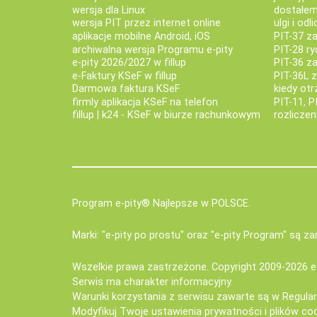
wersja dla Linux
dostałem 
wersja PIT przez internet online
ulgi i odl
aplikacje mobilne Android, iOS
PIT-37 za
archiwalna wersja Programu e-pity
PIT-28 ry
e-pity 2026/2027 w fillup
PIT-36 z
e‑Faktury KSeF w fillup
PIT-36L 
Darmowa faktura KSeF
kiedy ot
firmly aplikacja KSeF na telefon
PIT-11, P
fillup | k24 - KSeF w biurze rachunkowym
rozlicze
Program e-pity® Najlepsze w POLSCE.
Marki: "e-pity po prostu" oraz "e-pity Program" są 
Wszelkie prawa zastrzeżone. Copyright 2009-2026
e
Serwis ma charakter informacyjny.
Warunki korzystania z serwisu zawarte są w
Regula
Modyfikuj Twoje ustawienia prywatności i plików co