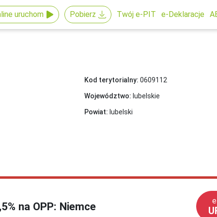
line uruchom
Pobierz
Twój e-PIT
e-Deklaracje
A
Kod terytorialny:
0609112
Województwo:
lubelskie
Powiat:
lubelski
e
1,5% na OPP: Niemce
U