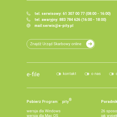
tel. serwisowy: 61 307 00 77 (08:00 - 16:00)
tel. awaryjny: 883 784 626 (16:00 - 18:00)
mail:
serwis@e-pity.pl
Znajdź Urząd Skarbowy online
e-file
kontakt
o nas
®
Pobierz
Program
e‑
pity
Poradnik
wersja dla Windows
26 sposo
wersja dla Mac OS
jak wypeł