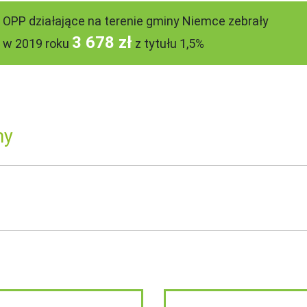
OPP działające na terenie gminy Niemce zebrały
3 678 zł
w 2019 roku
z tytułu 1,5%
ny