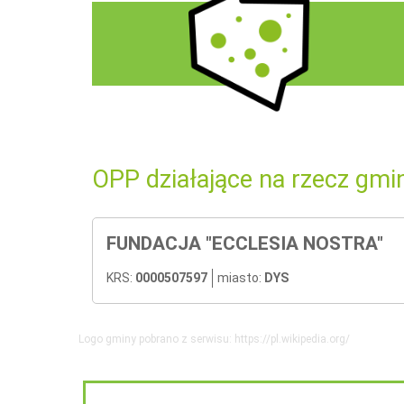
OPP działające na rzecz gmi
FUNDACJA "ECCLESIA NOSTRA"
KRS:
0000507597
miasto:
DYS
Logo gminy pobrano z serwisu: https://pl.wikipedia.org/