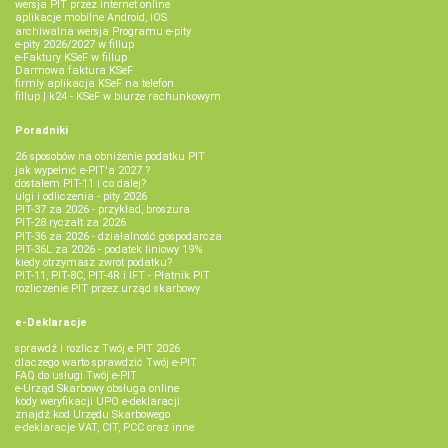
wersja PIT przez internet online
aplikacje mobilne Android, iOS
archiwalna wersja Programu e-pity
e-pity 2026/2027 w fillup
e‑Faktury KSeF w fillup
Darmowa faktura KSeF
firmly aplikacja KSeF na telefon
fillup | k24 - KSeF w biurze rachunkowym
Poradniki
26 sposobów na obniżenie podatku PIT
jak wypełnić e-PIT'a 2027 ?
dostałem PIT-11 i co dalej?
ulgi i odliczenia - pity 2026
PIT-37 za 2026 - przykład, broszura
PIT-28 ryczałt za 2026
PIT-36 za 2026 - działalność gospodarcza
PIT-36L za 2026 - podatek liniowy 19%
kiedy otrzymasz zwrot podatku?
PIT-11, PIT-8C, PIT-4R i IFT - Płatnik PIT
rozliczenie PIT przez urząd skarbowy
e-Deklaracje
sprawdź i rozlicz Twój e PIT 2026
dlaczego warto sprawdzić Twój e-PIT
FAQ do usługi Twój e-PIT
e-Urząd Skarbowy obsługa online
kody weryfikacji UPO e-deklaracji
znajdź kod Urzędu Skarbowego
e-deklaracje VAT, CIT, PCC oraz inne