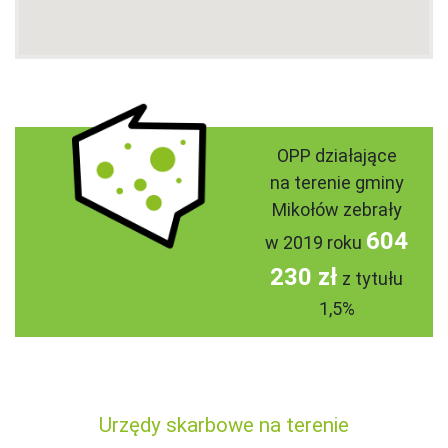
OPP działające
na terenie gminy
Mikołów zebrały
604
w 2019 roku
230 zł
z tytułu
1,5%
Urzędy skarbowe na terenie