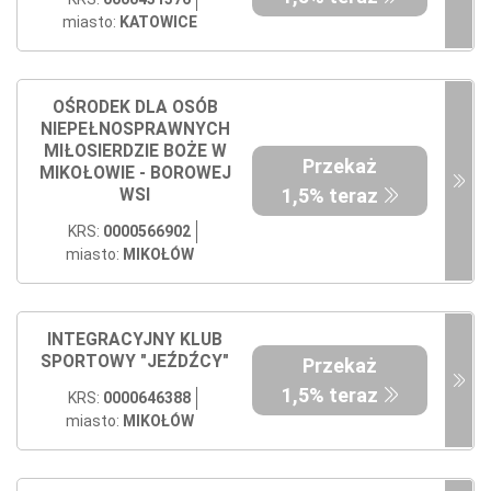
miasto:
KATOWICE
OŚRODEK DLA OSÓB
NIEPEŁNOSPRAWNYCH
MIŁOSIERDZIE BOŻE W
Przekaż
MIKOŁOWIE - BOROWEJ
1,5% teraz
WSI
KRS:
0000566902
miasto:
MIKOŁÓW
INTEGRACYJNY KLUB
SPORTOWY "JEŹDŹCY"
Przekaż
1,5% teraz
KRS:
0000646388
miasto:
MIKOŁÓW