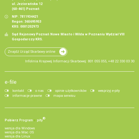
ul. Jeziorańska 12
(60-461) Poznań
NIP: 7811934421
Regon: 365695953
KRS: 0001202973
Sąd Rejonowy Poznań Nowe Miasto i Wilda w Poznaniu Wydział VIII
Gospodarczy KRS.
Znajdź Urząd Skarbowy online
Infolinia Krajowej Informacji Skarbowej: 801 055 055, +48 22 330 03 30
e-file
kontakt
o nas
opinie użytkowników
wesprzyj e-pity
informacje prawne
mapa serwisu
®
Pobierz
Program
e‑
pity
wersja dla Windows
wersja dla Mac OS
wersja dla Linux