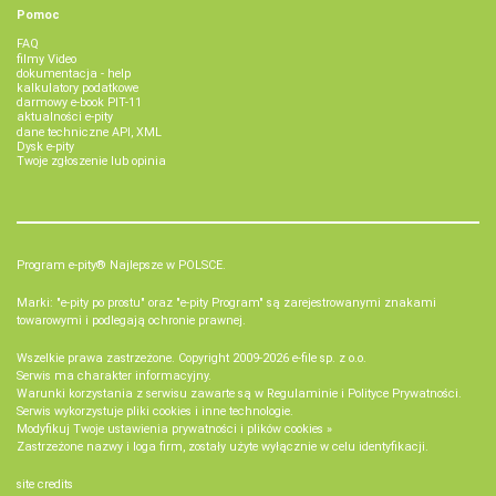
Pomoc
FAQ
filmy Video
dokumentacja - help
kalkulatory podatkowe
darmowy e-book PIT-11
aktualności e-pity
dane techniczne API, XML
Dysk e-pity
Twoje zgłoszenie lub opinia
Program e-pity® Najlepsze w POLSCE.
Marki: "e-pity po prostu" oraz "e-pity Program" są zarejestrowanymi znakami
towarowymi i podlegają ochronie prawnej.
Wszelkie prawa zastrzeżone. Copyright 2009-2026
e-file sp. z o.o.
Serwis ma charakter informacyjny.
Warunki korzystania z serwisu zawarte są w
Regulaminie
i
Polityce Prywatności
.
Serwis wykorzystuje
pliki cookies i inne technologie
.
Modyfikuj Twoje ustawienia prywatności i plików cookies »
Zastrzeżone nazwy i loga firm, zostały użyte wyłącznie w celu identyfikacji.
site credits