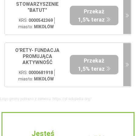
STOWARZYSZENIE
"BATUT"
Przekaż
1,5% teraz
KRS:
0000542369
miasto:
MIKOŁÓW
O'RETY- FUNDACJA
PROMUJĄCA
Przekaż
AKTYWNOŚĆ
1,5% teraz
KRS:
0000681918
miasto:
MIKOŁÓW
Logo gminy pobrano z serwisu: https://pl.wikipedia.org/
Jesteś