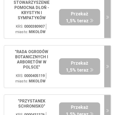
STOWARZYSZENIE
POMOCNA DŁOŃ -
KRYSTYN I
Przekaż
SYMPATYKÓW
1,5% teraz
KRS:
0000380907
miasto:
MIKOŁÓW
"RADA OGRODÓW
BOTANICZNYCH I
ARBORETÓW W
Przekaż
POLSCE"
1,5% teraz
KRS:
0000405119
miasto:
MIKOŁÓW
"PRZYSTANEK
SCHRONISKO"
Przekaż
1,5% teraz
KRS:
0000431376