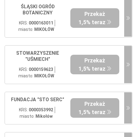
ŚLĄSKI OGRÓD
BOTANICZNY
Przekaż
1,5% teraz
KRS:
0000163011
miasto:
MIKOŁÓW
STOWARZYSZENIE
"UŚMIECH"
Przekaż
1,5% teraz
KRS:
0000159623
miasto:
MIKOŁÓW
FUNDACJA "STO SERC"
Przekaż
KRS:
0000353992
1,5% teraz
miasto:
Mikołów