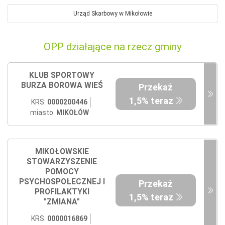
Urząd Skarbowy w Mikołowie
OPP działające na rzecz gminy
KLUB SPORTOWY
BURZA BOROWA WIEŚ
Przekaż
1,5% teraz
KRS:
0000200446
miasto:
MIKOŁÓW
MIKOŁOWSKIE
STOWARZYSZENIE
POMOCY
PSYCHOSPOŁECZNEJ I
Przekaż
PROFILAKTYKI
1,5% teraz
"ZMIANA"
KRS:
0000016869