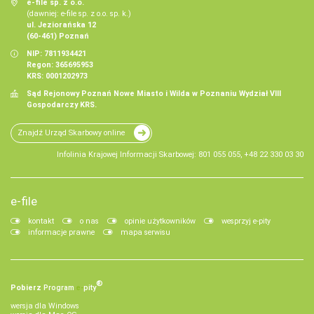
e-file sp. z o.o.
(dawniej: e-file sp. z o.o. sp. k.)
ul. Jeziorańska 12
(60-461) Poznań
NIP: 7811934421
Regon: 365695953
KRS: 0001202973
Sąd Rejonowy Poznań Nowe Miasto i Wilda w Poznaniu Wydział VIII
Gospodarczy KRS.
Znajdź Urząd Skarbowy online
Infolinia Krajowej Informacji Skarbowej: 801 055 055, +48 22 330 03 30
e-file
kontakt
o nas
opinie użytkowników
wesprzyj e-pity
informacje prawne
mapa serwisu
®
Pobierz
Program
e‑
pity
wersja dla Windows