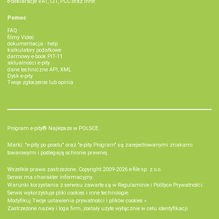
e-deklaracje VAT, CIT, PCC oraz inne
Pomoc
FAQ
filmy Video
dokumentacja - help
kalkulatory podatkowe
darmowy e-book PIT-11
aktualności e-pity
dane techniczne API, XML
Dysk e-pity
Twoje zgłoszenie lub opinia
Program e-pity® Najlepsze w POLSCE.
Marki: "e-pity po prostu" oraz "e-pity Program" są zarejestrowanymi znakami
towarowymi i podlegają ochronie prawnej.
Wszelkie prawa zastrzeżone. Copyright 2009-2026
e-file sp. z o.o.
Serwis ma charakter informacyjny.
Warunki korzystania z serwisu zawarte są w
Regulaminie
i
Polityce Prywatności
.
Serwis wykorzystuje
pliki cookies i inne technologie
.
Modyfikuj Twoje ustawienia prywatności i plików cookies »
Zastrzeżone nazwy i loga firm, zostały użyte wyłącznie w celu identyfikacji.