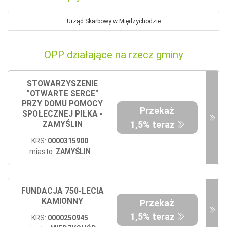
Urząd Skarbowy w Międzychodzie
OPP działające na rzecz gminy
STOWARZYSZENIE
"OTWARTE SERCE"
PRZY DOMU POMOCY
Przekaż
SPOŁECZNEJ PIŁKA -
1,5% teraz
ZAMYŚLIN
KRS:
0000315900
miasto:
ZAMYŚLIN
FUNDACJA 750-LECIA
KAMIONNY
Przekaż
1,5% teraz
KRS:
0000250945