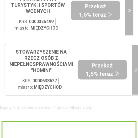
TURYSTYKI I SPORTÓW
Przekaż
WODNYCH
1,5% teraz
KRS:
0000325499
miasto:
MIĘDZYCHÓD
STOWARZYSZENIE NA
RZECZ OSÓB Z
NIEPEŁNOSPRAWNOŚCIAMI
Przekaż
"HOMINI"
1,5% teraz
KRS:
0000638627
miasto:
MIĘDZYCHÓD
Logo gminy pobrano z serwisu: https://pl.wikipedia.org/