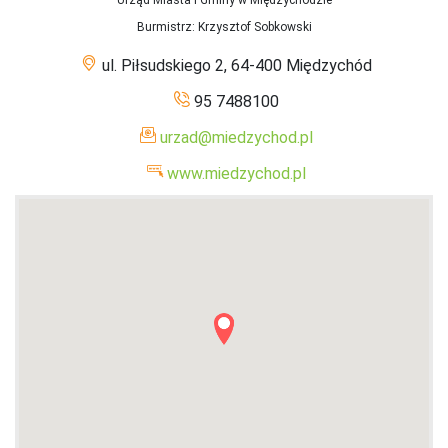
Urząd Miasta i Gminy w Międzychodzie
Burmistrz
: Krzysztof Sobkowski
ul. Piłsudskiego 2, 64-400 Międzychód
95 7488100
urzad@miedzychod.pl
www.miedzychod.pl