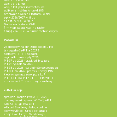
wersja dla Mac OS
wersja dla Linux
wersja PIT przez internet online
aplikacje mobilne Android, iOS
archiwalna wersja Programu e-pity
e-pity 2026/2027 w fillup
e‑Faktury KSeF w fillup
Darmowa faktura KSeF
firmly aplikacja KSeF na telefon
fillup | k24 - KSeF w biurze rachunkowym
Poradniki
26 sposobów na obniżenie podatku PIT
jak wypełnić e-PIT'a 2027 ?
dostałem PIT-11 i co dalej?
ulgi i odliczenia - pity 2026
PIT-37 za 2026 - przykład, broszura
PIT-28 ryczałt za 2026
PIT-36 za 2026 - działalność gospodarcza
PIT-36L za 2026 - podatek liniowy 19%
kiedy otrzymasz zwrot podatku?
PIT-11, PIT-8C, PIT-4R i IFT - Płatnik PIT
rozliczenie PIT przez urząd skarbowy
e-Deklaracje
sprawdź i rozlicz Twój e PIT 2026
dlaczego warto sprawdzić Twój e-PIT
FAQ do usługi Twój e-PIT
e-Urząd Skarbowy obsługa online
kody weryfikacji UPO e-deklaracji
znajdź kod Urzędu Skarbowego