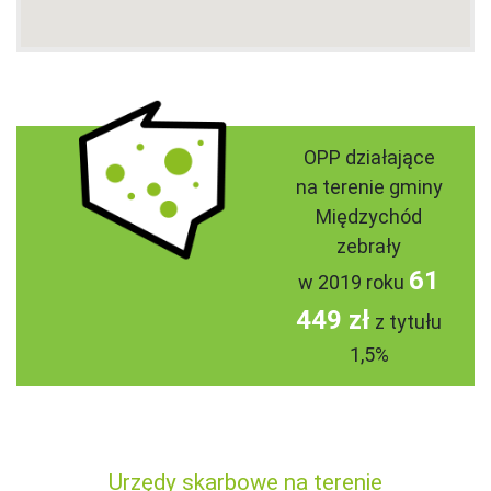
OPP działające
na terenie gminy
Międzychód
zebrały
61
w 2019 roku
449 zł
z tytułu
1,5%
Urzędy skarbowe na terenie