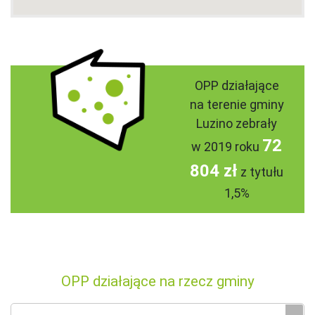
OPP działające
na terenie gminy
Luzino zebrały
72
w 2019 roku
804 zł
z tytułu
1,5%
OPP działające na rzecz gminy