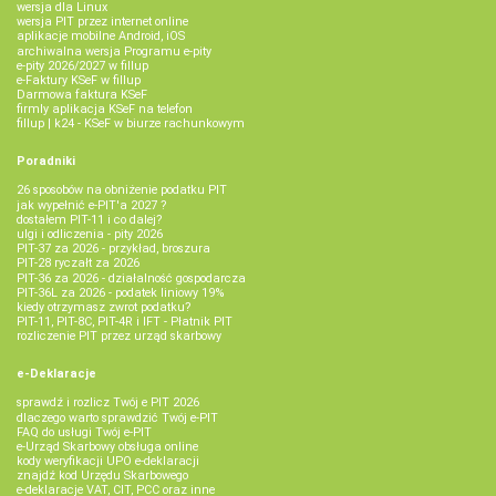
wersja dla Linux
wersja PIT przez internet online
aplikacje mobilne Android, iOS
archiwalna wersja Programu e-pity
e-pity 2026/2027 w fillup
e‑Faktury KSeF w fillup
Darmowa faktura KSeF
firmly aplikacja KSeF na telefon
fillup | k24 - KSeF w biurze rachunkowym
Poradniki
26 sposobów na obniżenie podatku PIT
jak wypełnić e-PIT'a 2027 ?
dostałem PIT-11 i co dalej?
ulgi i odliczenia - pity 2026
PIT-37 za 2026 - przykład, broszura
PIT-28 ryczałt za 2026
PIT-36 za 2026 - działalność gospodarcza
PIT-36L za 2026 - podatek liniowy 19%
kiedy otrzymasz zwrot podatku?
PIT-11, PIT-8C, PIT-4R i IFT - Płatnik PIT
rozliczenie PIT przez urząd skarbowy
e-Deklaracje
sprawdź i rozlicz Twój e PIT 2026
dlaczego warto sprawdzić Twój e-PIT
FAQ do usługi Twój e-PIT
e-Urząd Skarbowy obsługa online
kody weryfikacji UPO e-deklaracji
znajdź kod Urzędu Skarbowego
e-deklaracje VAT, CIT, PCC oraz inne