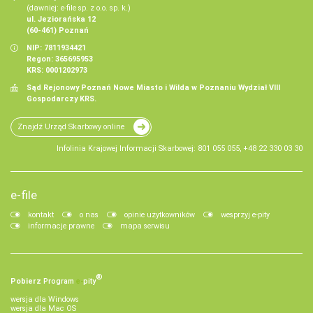
(dawniej: e-file sp. z o.o. sp. k.)
ul. Jeziorańska 12
(60-461) Poznań
NIP: 7811934421
Regon: 365695953
KRS: 0001202973
Sąd Rejonowy Poznań Nowe Miasto i Wilda w Poznaniu Wydział VIII
Gospodarczy KRS.
Znajdź Urząd Skarbowy online
Infolinia Krajowej Informacji Skarbowej: 801 055 055, +48 22 330 03 30
e-file
kontakt
o nas
opinie użytkowników
wesprzyj e-pity
informacje prawne
mapa serwisu
®
Pobierz
Program
e‑
pity
wersja dla Windows
wersja dla Mac OS