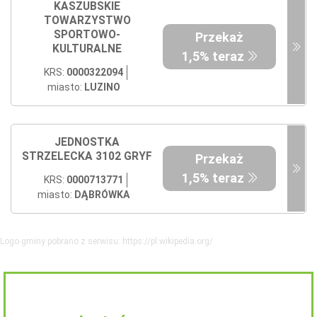
KASZUBSKIE
TOWARZYSTWO
SPORTOWO-
Przekaż
KULTURALNE
1,5% teraz
KRS:
0000322094
miasto:
LUZINO
JEDNOSTKA
STRZELECKA 3102 GRYF
Przekaż
1,5% teraz
KRS:
0000713771
miasto:
DĄBRÓWKA
Logo gminy pobrano z serwisu: https://pl.wikipedia.org/