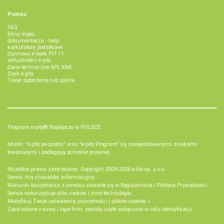
Pomoc
FAQ
filmy Video
dokumentacja - help
kalkulatory podatkowe
darmowy e-book PIT-11
aktualności e-pity
dane techniczne API, XML
Dysk e-pity
Twoje zgłoszenie lub opinia
Program e-pity® Najlepsze w POLSCE.
Marki: "e-pity po prostu" oraz "e-pity Program" są zarejestrowanymi znakami
towarowymi i podlegają ochronie prawnej.
Wszelkie prawa zastrzeżone. Copyright 2009-2026
e-file sp. z o.o.
Serwis ma charakter informacyjny.
Warunki korzystania z serwisu zawarte są w
Regulaminie
i
Polityce Prywatności
.
Serwis wykorzystuje
pliki cookies i inne technologie
.
Modyfikuj Twoje ustawienia prywatności i plików cookies »
Zastrzeżone nazwy i loga firm, zostały użyte wyłącznie w celu identyfikacji.