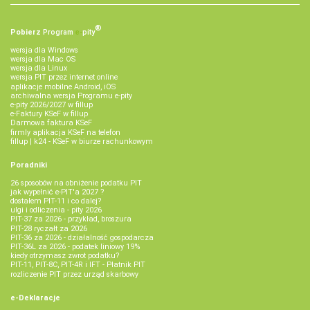
®
Pobierz
Program
e‑
pity
wersja dla Windows
wersja dla Mac OS
wersja dla Linux
wersja PIT przez internet online
aplikacje mobilne Android, iOS
archiwalna wersja Programu e-pity
e-pity 2026/2027 w fillup
e‑Faktury KSeF w fillup
Darmowa faktura KSeF
firmly aplikacja KSeF na telefon
fillup | k24 - KSeF w biurze rachunkowym
Poradniki
26 sposobów na obniżenie podatku PIT
jak wypełnić e-PIT'a 2027 ?
dostałem PIT-11 i co dalej?
ulgi i odliczenia - pity 2026
PIT-37 za 2026 - przykład, broszura
PIT-28 ryczałt za 2026
PIT-36 za 2026 - działalność gospodarcza
PIT-36L za 2026 - podatek liniowy 19%
kiedy otrzymasz zwrot podatku?
PIT-11, PIT-8C, PIT-4R i IFT - Płatnik PIT
rozliczenie PIT przez urząd skarbowy
e-Deklaracje