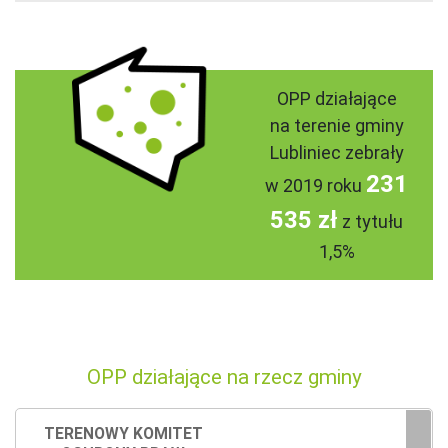
OPP działające
na terenie gminy
Lubliniec zebrały
231
w 2019 roku
535 zł
z tytułu
1,5%
OPP działające na rzecz gminy
TERENOWY KOMITET