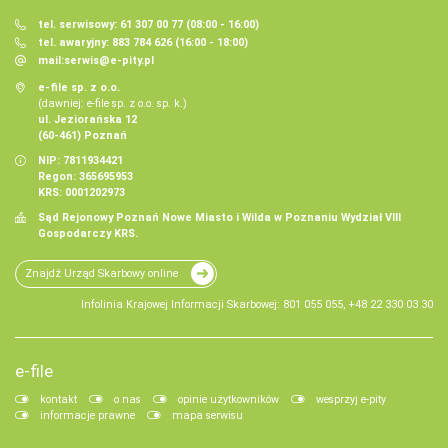
tel. serwisowy: 61 307 00 77 (08:00 - 16:00)
tel. awaryjny: 883 784 626 (16:00 - 18:00)
mail:
serwis@e-pity.pl
e-file sp. z o.o.
(dawniej: e-file sp. z o.o. sp. k.)
ul. Jeziorańska 12
(60-461) Poznań
NIP: 7811934421
Regon: 365695953
KRS: 0001202973
Sąd Rejonowy Poznań Nowe Miasto i Wilda w Poznaniu Wydział VIII
Gospodarczy KRS.
Znajdź Urząd Skarbowy online
Infolinia Krajowej Informacji Skarbowej: 801 055 055, +48 22 330 03 30
e-file
kontakt
o nas
opinie użytkowników
wesprzyj e-pity
informacje prawne
mapa serwisu