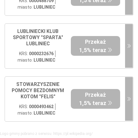
1,5% teraz
KRS:
0000488709
miasto:
LUBLINIEC
LUBLINIECKI KLUB
SPORTOWY "SPARTA"
Przekaż
LUBLINIEC
1,5% teraz
KRS:
0000232676
miasto:
LUBLINIEC
STOWARZYSZENIE
POMOCY BEZDOMNYM
Przekaż
KOTOM "FELIS"
1,5% teraz
KRS:
0000493462
miasto:
LUBLINIEC
Logo gminy pobrano z serwisu: https://pl.wikipedia.org/