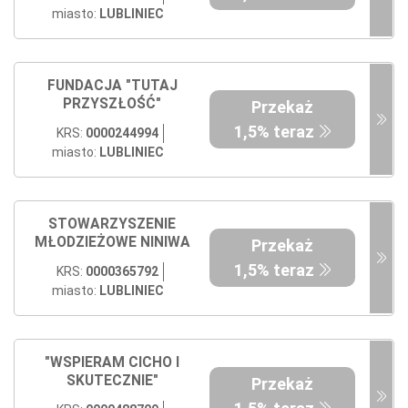
miasto:
LUBLINIEC
FUNDACJA "TUTAJ
PRZYSZŁOŚĆ"
Przekaż
1,5% teraz
KRS:
0000244994
miasto:
LUBLINIEC
STOWARZYSZENIE
MŁODZIEŻOWE NINIWA
Przekaż
1,5% teraz
KRS:
0000365792
miasto:
LUBLINIEC
"WSPIERAM CICHO I
SKUTECZNIE"
Przekaż