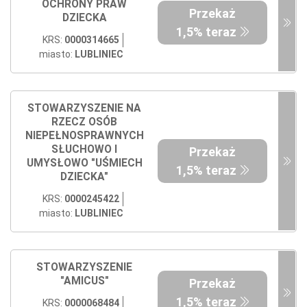
OCHRONY PRAW
Przekaż
DZIECKA
1,5% teraz
KRS:
0000314665
miasto:
LUBLINIEC
STOWARZYSZENIE NA
RZECZ OSÓB
NIEPEŁNOSPRAWNYCH
SŁUCHOWO I
Przekaż
UMYSŁOWO "UŚMIECH
1,5% teraz
DZIECKA"
KRS:
0000245422
miasto:
LUBLINIEC
STOWARZYSZENIE
"AMICUS"
Przekaż
1,5% teraz
KRS:
0000068484