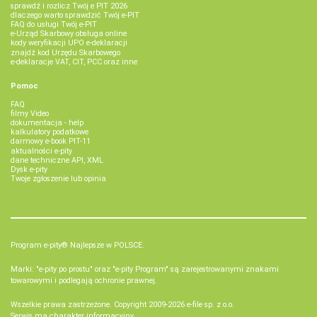
sprawdź i rozlicz Twój e PIT 2026
dlaczego warto sprawdzić Twój e-PIT
FAQ do usługi Twój e-PIT
e-Urząd Skarbowy obsługa online
kody weryfikacji UPO e-deklaracji
znajdź kod Urzędu Skarbowego
e-deklaracje VAT, CIT, PCC oraz inne
Pomoc
FAQ
filmy Video
dokumentacja - help
kalkulatory podatkowe
darmowy e-book PIT-11
aktualności e-pity
dane techniczne API, XML
Dysk e-pity
Twoje zgłoszenie lub opinia
Program e-pity® Najlepsze w POLSCE.
Marki: "e-pity po prostu" oraz "e-pity Program" są zarejestrowanymi znakami
towarowymi i podlegają ochronie prawnej.
Wszelkie prawa zastrzeżone. Copyright 2009-2026
e-file sp. z o.o.
Serwis ma charakter informacyjny.