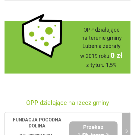
OPP działające
na terenie gminy
Lubenia zebrały
0 zł
w 2019 roku
z tytułu 1,5%
OPP działające na rzecz gminy
FUNDACJA POGODNA
DOLINA
Przekaż