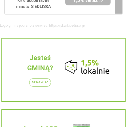
1,5% teraz
KRS:
0000818784
miasto:
SIEDLISKA
Logo gminy pobrano z serwisu: https://pl.wikipedia.org/
Jesteś
GMINĄ?
SPRAWDŹ