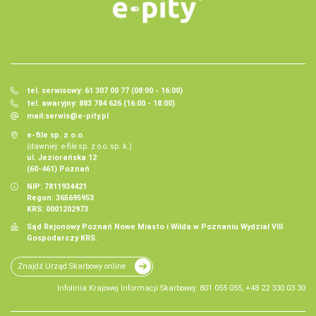
tel. serwisowy: 61 307 00 77 (08:00 - 16:00)
tel. awaryjny: 883 784 626 (16:00 - 18:00)
mail:
serwis@e-pity.pl
e-file sp. z o.o.
(dawniej: e-file sp. z o.o. sp. k.)
ul. Jeziorańska 12
(60-461) Poznań
NIP: 7811934421
Regon: 365695953
KRS: 0001202973
Sąd Rejonowy Poznań Nowe Miasto i Wilda w Poznaniu Wydział VIII
Gospodarczy KRS.
Znajdź Urząd Skarbowy online
Infolinia Krajowej Informacji Skarbowej: 801 055 055, +48 22 330 03 30