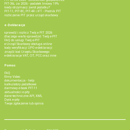
PIT-36L za 2026 - podatek liniowy 19%
kiedy otrzymasz zwrot podatku?
PIT-11, PIT-8C, PIT-4R i IFT - Płatnik PIT
rozliczenie PIT przez urząd skarbowy
e-Deklaracje
sprawdź i rozlicz Twój e PIT 2026
dlaczego warto sprawdzić Twój e-PIT
FAQ do usługi Twój e-PIT
e-Urząd Skarbowy obsługa online
kody weryfikacji UPO e-deklaracji
znajdź kod Urzędu Skarbowego
e-deklaracje VAT, CIT, PCC oraz inne
Pomoc
FAQ
filmy Video
dokumentacja - help
kalkulatory podatkowe
darmowy e-book PIT-11
aktualności e-pity
dane techniczne API, XML
Dysk e-pity
Twoje zgłoszenie lub opinia