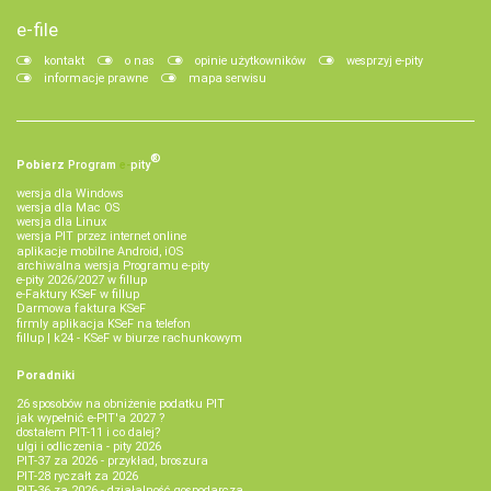
e-file
kontakt
o nas
opinie użytkowników
wesprzyj e-pity
informacje prawne
mapa serwisu
®
Pobierz
Program
e‑
pity
wersja dla Windows
wersja dla Mac OS
wersja dla Linux
wersja PIT przez internet online
aplikacje mobilne Android, iOS
archiwalna wersja Programu e-pity
e-pity 2026/2027 w fillup
e‑Faktury KSeF w fillup
Darmowa faktura KSeF
firmly aplikacja KSeF na telefon
fillup | k24 - KSeF w biurze rachunkowym
Poradniki
26 sposobów na obniżenie podatku PIT
jak wypełnić e-PIT'a 2027 ?
dostałem PIT-11 i co dalej?
ulgi i odliczenia - pity 2026
PIT-37 za 2026 - przykład, broszura
PIT-28 ryczałt za 2026
PIT-36 za 2026 - działalność gospodarcza