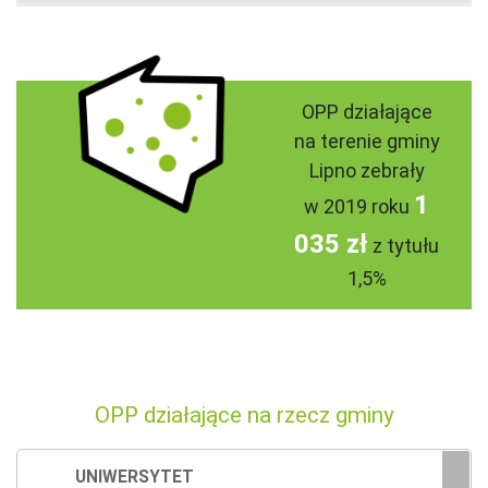
OPP działające
na terenie gminy
Lipno zebrały
1
w 2019 roku
035 zł
z tytułu
1,5%
OPP działające na rzecz gminy
UNIWERSYTET