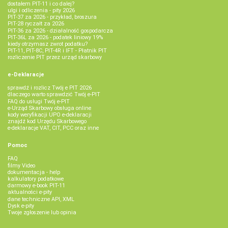
dostałem PIT-11 i co dalej?
ulgi i odliczenia - pity 2026
PIT-37 za 2026 - przykład, broszura
PIT-28 ryczałt za 2026
PIT-36 za 2026 - działalność gospodarcza
PIT-36L za 2026 - podatek liniowy 19%
kiedy otrzymasz zwrot podatku?
PIT-11, PIT-8C, PIT-4R i IFT - Płatnik PIT
rozliczenie PIT przez urząd skarbowy
e-Deklaracje
sprawdź i rozlicz Twój e PIT 2026
dlaczego warto sprawdzić Twój e-PIT
FAQ do usługi Twój e-PIT
e-Urząd Skarbowy obsługa online
kody weryfikacji UPO e-deklaracji
znajdź kod Urzędu Skarbowego
e-deklaracje VAT, CIT, PCC oraz inne
Pomoc
FAQ
filmy Video
dokumentacja - help
kalkulatory podatkowe
darmowy e-book PIT-11
aktualności e-pity
dane techniczne API, XML
Dysk e-pity
Twoje zgłoszenie lub opinia