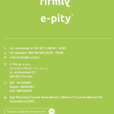
tel. serwisowy: 61 307 00 77 (08:00 - 16:00)
tel. awaryjny: 883 784 626 (16:00 - 18:00)
mail:
serwis@e-pity.pl
e-file sp. z o.o.
(dawniej: e-file sp. z o.o. sp. k.)
ul. Jeziorańska 12
(60-461) Poznań
NIP: 7811934421
Regon: 365695953
KRS: 0001202973
Sąd Rejonowy Poznań Nowe Miasto i Wilda w Poznaniu Wydział VIII
Gospodarczy KRS.
Znajdź Urząd Skarbowy online