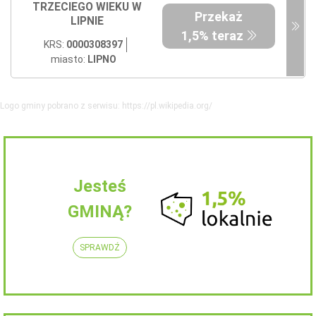
TRZECIEGO WIEKU W
Przekaż
LIPNIE
1,5% teraz
KRS:
0000308397
miasto:
LIPNO
Logo gminy pobrano z serwisu: https://pl.wikipedia.org/
Jesteś
GMINĄ?
SPRAWDŹ