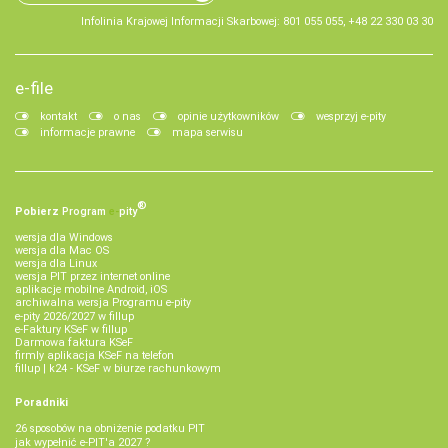
Infolinia Krajowej Informacji Skarbowej: 801 055 055, +48 22 330 03 30
e-file
kontakt
o nas
opinie użytkowników
wesprzyj e-pity
informacje prawne
mapa serwisu
®
Pobierz
Program
e‑
pity
wersja dla Windows
wersja dla Mac OS
wersja dla Linux
wersja PIT przez internet online
aplikacje mobilne Android, iOS
archiwalna wersja Programu e-pity
e-pity 2026/2027 w fillup
e‑Faktury KSeF w fillup
Darmowa faktura KSeF
firmly aplikacja KSeF na telefon
fillup | k24 - KSeF w biurze rachunkowym
Poradniki
26 sposobów na obniżenie podatku PIT
jak wypełnić e-PIT'a 2027 ?