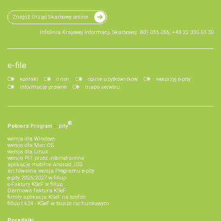
Znajdź Urząd Skarbowy online
Infolinia Krajowej Informacji Skarbowej: 801 055 055, +48 22 330 03 30
e-file
kontakt
o nas
opinie użytkowników
wesprzyj e-pity
informacje prawne
mapa serwisu
®
Pobierz
Program
e‑
pity
wersja dla Windows
wersja dla Mac OS
wersja dla Linux
wersja PIT przez internet online
aplikacje mobilne Android, iOS
archiwalna wersja Programu e-pity
e-pity 2026/2027 w fillup
e‑Faktury KSeF w fillup
Darmowa faktura KSeF
firmly aplikacja KSeF na telefon
fillup | k24 - KSeF w biurze rachunkowym
Poradniki