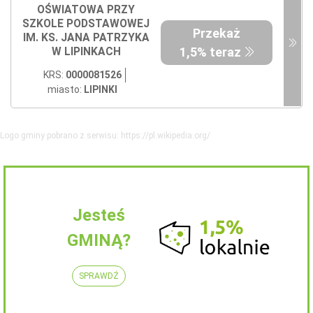
OŚWIATOWA PRZY
SZKOLE PODSTAWOWEJ
Przekaż
IM. KS. JANA PATRZYKA
1,5% teraz
W LIPINKACH
KRS:
0000081526
miasto:
LIPINKI
Logo gminy pobrano z serwisu: https://pl.wikipedia.org/
Jesteś
GMINĄ?
SPRAWDŹ