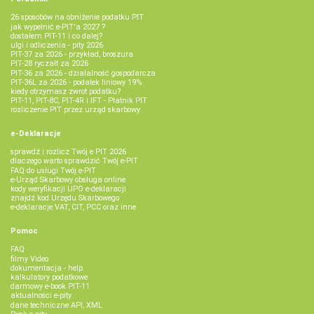
26 sposobów na obniżenie podatku PIT
jak wypełnić e-PIT'a 2027 ?
dostałem PIT-11 i co dalej?
ulgi i odliczenia - pity 2026
PIT-37 za 2026 - przykład, broszura
PIT-28 ryczałt za 2026
PIT-36 za 2026 - działalność gospodarcza
PIT-36L za 2026 - podatek liniowy 19%
kiedy otrzymasz zwrot podatku?
PIT-11, PIT-8C, PIT-4R i IFT - Płatnik PIT
rozliczenie PIT przez urząd skarbowy
e-Deklaracje
sprawdź i rozlicz Twój e PIT 2026
dlaczego warto sprawdzić Twój e-PIT
FAQ do usługi Twój e-PIT
e-Urząd Skarbowy obsługa online
kody weryfikacji UPO e-deklaracji
znajdź kod Urzędu Skarbowego
e-deklaracje VAT, CIT, PCC oraz inne
Pomoc
FAQ
filmy Video
dokumentacja - help
kalkulatory podatkowe
darmowy e-book PIT-11
aktualności e-pity
dane techniczne API, XML