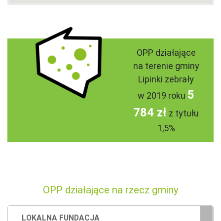
OPP działające
na terenie gminy
Lipinki zebrały
5
w 2019 roku
784 zł
z tytułu
1,5%
OPP działające na rzecz gminy
LOKALNA FUNDACJA