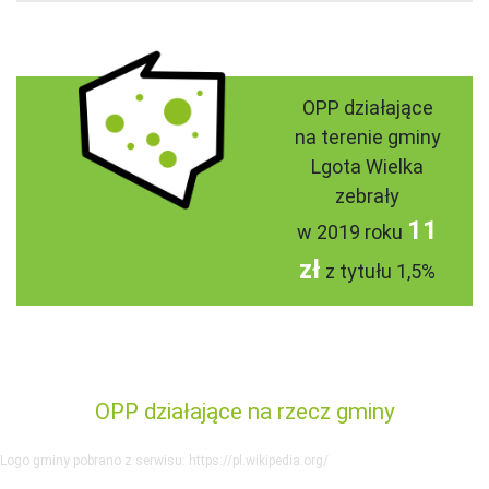
OPP działające
na terenie gminy
Lgota Wielka
zebrały
11
w 2019 roku
zł
z tytułu 1,5%
OPP działające na rzecz gminy
Logo gminy pobrano z serwisu: https://pl.wikipedia.org/