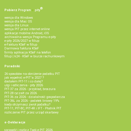
®
Pobierz
Program
e‑
pity
wersja dla Windows
wersja dla Mac OS
wersja dla Linux
wersja PIT przez internet online
aplikacje mobilne Android, iOS
archiwalna wersja Programu e-pity
e-pity 2026/2027 w fillup
e‑Faktury KSeF w fillup
Darmowa faktura KSeF
firmly aplikacja KSeF na telefon
fillup | k24 - KSeF w biurze rachunkowym
Poradniki
26 sposobów na obniżenie podatku PIT
jak wypełnić e-PIT'a 2027 ?
dostałem PIT-11 i co dalej?
ulgi i odliczenia - pity 2026
PIT-37 za 2026 - przykład, broszura
PIT-28 ryczałt za 2026
PIT-36 za 2026 - działalność gospodarcza
PIT-36L za 2026 - podatek liniowy 19%
kiedy otrzymasz zwrot podatku?
PIT-11, PIT-8C, PIT-4R i IFT - Płatnik PIT
rozliczenie PIT przez urząd skarbowy
e-Deklaracje
sprawdź i rozlicz Twój e PIT 2026