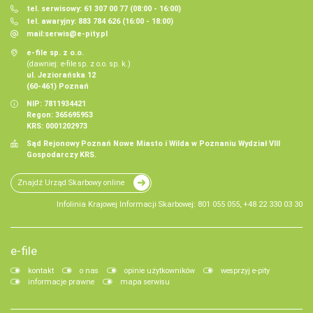
tel. serwisowy: 61 307 00 77 (08:00 - 16:00)
tel. awaryjny: 883 784 626 (16:00 - 18:00)
mail:
serwis@e-pity.pl
e-file sp. z o.o.
(dawniej: e-file sp. z o.o. sp. k.)
ul. Jeziorańska 12
(60-461) Poznań
NIP: 7811934421
Regon: 365695953
KRS: 0001202973
Sąd Rejonowy Poznań Nowe Miasto i Wilda w Poznaniu Wydział VIII
Gospodarczy KRS.
Znajdź Urząd Skarbowy online
Infolinia Krajowej Informacji Skarbowej: 801 055 055, +48 22 330 03 30
e-file
kontakt
o nas
opinie użytkowników
wesprzyj e-pity
informacje prawne
mapa serwisu