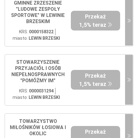
GMINNE ZRZESZENIE
"LUDOWE ZESPOŁY
SPORTOWE" W LEWINIE
Przekaż
BRZESKIM
1,5% teraz
KRS:
0000158322
miasto:
LEWIN BRZESKI
STOWARZYSZENIE
PRZYJACIÓŁ I OSÓB
NIEPEŁNOSPRAWNYCH
Przekaż
"POMÓŻMY IM"
1,5% teraz
KRS:
0000031294
miasto:
LEWIN BRZESKI
TOWARZYSTWO
MIŁOŚNIKÓW ŁOSIOWA I
Przekaż
OKOLIC