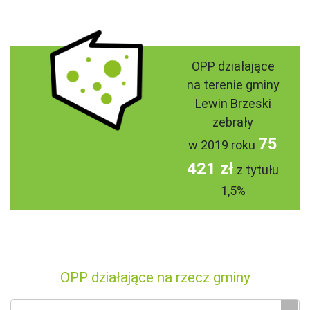
OPP działające
na terenie gminy
Lewin Brzeski
zebrały
75
w 2019 roku
421 zł
z tytułu
1,5%
OPP działające na rzecz gminy