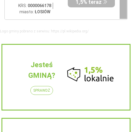
1,5% teraz
KRS:
0000066178
miasto:
ŁOSIÓW
Logo gminy pobrano z serwisu: https://pl.wikipedia.org/
Jesteś
GMINĄ?
SPRAWDŹ