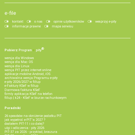
e-file
kontakt
o nas
opinie użytkowników
wesprzyj e-pity
informacje prawne
mapa serwisu
®
Pobierz
Program
e‑
pity
wersja dla Windows
wersja dla Mac OS
wersja dla Linux
wersja PIT przez internet online
aplikacje mobilne Android, iOS
archiwalna wersja Programu e-pity
e-pity 2026/2027 w fillup
e‑Faktury KSeF w fillup
Darmowa faktura KSeF
firmly aplikacja KSeF na telefon
fillup | k24 - KSeF w biurze rachunkowym
Poradniki
26 sposobów na obniżenie podatku PIT
jak wypełnić e-PIT'a 2027 ?
dostałem PIT-11 i co dalej?
ulgi i odliczenia - pity 2026
PIT-37 za 2026 - przykład, broszura