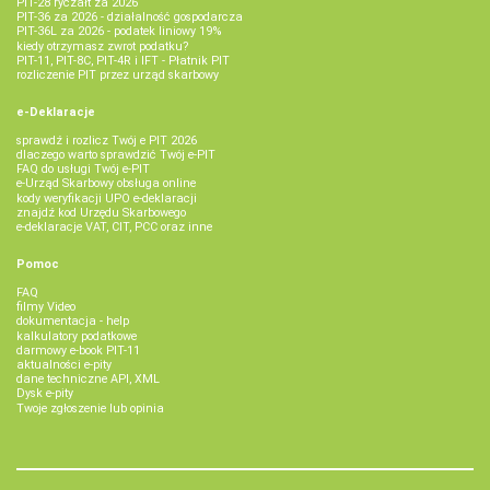
PIT-28 ryczałt za 2026
PIT-36 za 2026 - działalność gospodarcza
PIT-36L za 2026 - podatek liniowy 19%
kiedy otrzymasz zwrot podatku?
PIT-11, PIT-8C, PIT-4R i IFT - Płatnik PIT
rozliczenie PIT przez urząd skarbowy
e-Deklaracje
sprawdź i rozlicz Twój e PIT 2026
dlaczego warto sprawdzić Twój e-PIT
FAQ do usługi Twój e-PIT
e-Urząd Skarbowy obsługa online
kody weryfikacji UPO e-deklaracji
znajdź kod Urzędu Skarbowego
e-deklaracje VAT, CIT, PCC oraz inne
Pomoc
FAQ
filmy Video
dokumentacja - help
kalkulatory podatkowe
darmowy e-book PIT-11
aktualności e-pity
dane techniczne API, XML
Dysk e-pity
Twoje zgłoszenie lub opinia