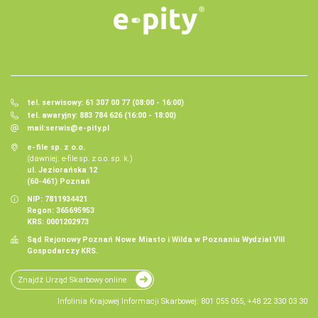
tel. serwisowy: 61 307 00 77 (08:00 - 16:00)
tel. awaryjny: 883 784 626 (16:00 - 18:00)
mail:
serwis@e-pity.pl
e-file sp. z o.o.
(dawniej: e-file sp. z o.o. sp. k.)
ul. Jeziorańska 12
(60-461) Poznań
NIP: 7811934421
Regon: 365695953
KRS: 0001202973
Sąd Rejonowy Poznań Nowe Miasto i Wilda w Poznaniu Wydział VIII
Gospodarczy KRS.
Znajdź Urząd Skarbowy online
Infolinia Krajowej Informacji Skarbowej: 801 055 055, +48 22 330 03 30