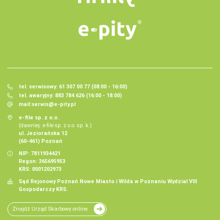
tel. serwisowy: 61 307 00 77 (08:00 - 16:00)
tel. awaryjny: 883 784 626 (16:00 - 18:00)
mail:
serwis@e-pity.pl
e-file sp. z o.o.
(dawniej: e-file sp. z o.o. sp. k.)
ul. Jeziorańska 12
(60-461) Poznań
NIP: 7811934421
Regon: 365695953
KRS: 0001202973
Sąd Rejonowy Poznań Nowe Miasto i Wilda w Poznaniu Wydział VIII
Gospodarczy KRS.
Znajdź Urząd Skarbowy online