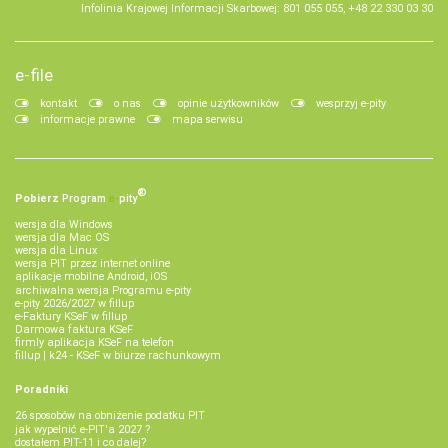
Infolinia Krajowej Informacji Skarbowej: 801 055 055, +48 22 330 03 30
e-file
kontakt
o nas
opinie użytkowników
wesprzyj e-pity
informacje prawne
mapa serwisu
®
Pobierz
Program
e‑
pity
wersja dla Windows
wersja dla Mac OS
wersja dla Linux
wersja PIT przez internet online
aplikacje mobilne Android, iOS
archiwalna wersja Programu e-pity
e-pity 2026/2027 w fillup
e‑Faktury KSeF w fillup
Darmowa faktura KSeF
firmly aplikacja KSeF na telefon
fillup | k24 - KSeF w biurze rachunkowym
Poradniki
26 sposobów na obniżenie podatku PIT
jak wypełnić e-PIT'a 2027 ?
dostałem PIT-11 i co dalej?