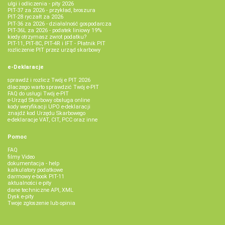
ulgi i odliczenia - pity 2026
PIT-37 za 2026 - przykład, broszura
PIT-28 ryczałt za 2026
PIT-36 za 2026 - działalność gospodarcza
PIT-36L za 2026 - podatek liniowy 19%
kiedy otrzymasz zwrot podatku?
PIT-11, PIT-8C, PIT-4R i IFT - Płatnik PIT
rozliczenie PIT przez urząd skarbowy
e-Deklaracje
sprawdź i rozlicz Twój e PIT 2026
dlaczego warto sprawdzić Twój e-PIT
FAQ do usługi Twój e-PIT
e-Urząd Skarbowy obsługa online
kody weryfikacji UPO e-deklaracji
znajdź kod Urzędu Skarbowego
e-deklaracje VAT, CIT, PCC oraz inne
Pomoc
FAQ
filmy Video
dokumentacja - help
kalkulatory podatkowe
darmowy e-book PIT-11
aktualności e-pity
dane techniczne API, XML
Dysk e-pity
Twoje zgłoszenie lub opinia