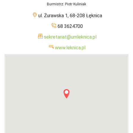
Burmistrz
: Piotr Kuliniak
ul. Żurawska 1, 68-208 Łęknica
68 3624700
sekretariat@umleknica.pl
www.leknica.pl