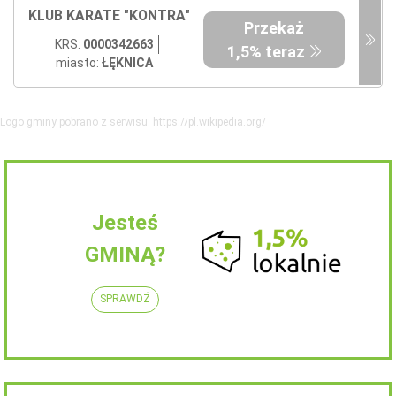
KLUB KARATE "KONTRA"
Przekaż
KRS:
0000342663
1,5% teraz
miasto:
ŁĘKNICA
Logo gminy pobrano z serwisu: https://pl.wikipedia.org/
Jesteś
GMINĄ?
SPRAWDŹ