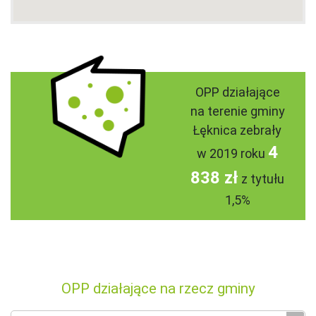
OPP działające
na terenie gminy
Łęknica zebrały
4
w 2019 roku
838 zł
z tytułu
1,5%
OPP działające na rzecz gminy