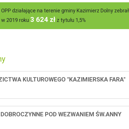
OPP działające na terenie gminy Kazimierz Dolny zebrał
3 624 zł
w 2019 roku
z tytułu 1,5%
ny
ICTWA KULTUROWEGO "KAZIMIERSKA FARA"
E DOBROCZYNNE POD WEZWANIEM ŚW.ANNY