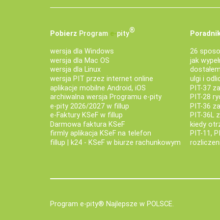
®
Pobierz
Program
e‑
pity
Poradnik
wersja dla Windows
26 sposo
wersja dla Mac OS
jak wypeł
wersja dla Linux
dostałem 
wersja PIT przez internet online
ulgi i odl
aplikacje mobilne Android, iOS
PIT-37 za
archiwalna wersja Programu e-pity
PIT-28 ry
e-pity 2026/2027 w fillup
PIT-36 z
e‑Faktury KSeF w fillup
PIT-36L 
Darmowa faktura KSeF
kiedy ot
firmly aplikacja KSeF na telefon
PIT-11, P
fillup | k24 - KSeF w biurze rachunkowym
rozlicze
Program e-pity® Najlepsze w POLSCE.