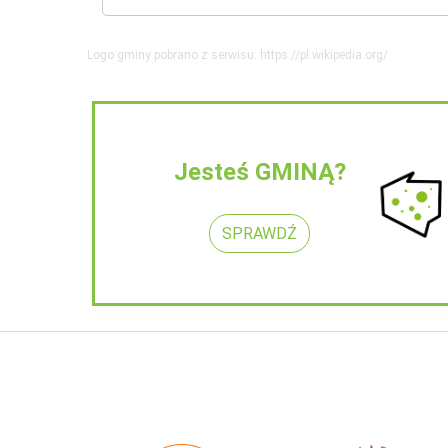
Logo gminy pobrano z serwisu: https://pl.wikipedia.org/
Jesteś GMINĄ?
SPRAWDŹ