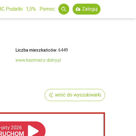
BC Podatki
1,5%
Pomoc
Zaloguj
Liczba mieszkańców:
6449
www.kazimierz-dolny.pl
wróć do wyszukiwarki
-pity 2026
RUCHOM