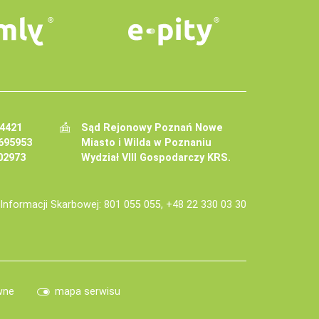
34421
Sąd Rejonowy Poznań Nowe
695953
Miasto i Wilda w Poznaniu
02973
Wydział VIII Gospodarczy KRS.
j Informacji Skarbowej: 801 055 055, +48 22 330 03 30
wne
mapa serwisu