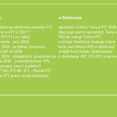
i
e-Deklaracje
bów na obniżenie podatku PIT
sprawdź i rozlicz Twój e PIT 2026
nić e-PIT'a 2027 ?
dlaczego warto sprawdzić Twój e
PIT-11 i co dalej?
FAQ do usługi Twój e-PIT
iczenia - pity 2026
e-Urząd Skarbowy obsługa online
 2026 - przykład, broszura
kody weryfikacji UPO e-deklaracji
czałt za 2026
znajdź kod Urzędu Skarbowego
a 2026 - działalność gospodarcza
e-deklaracje VAT, CIT, PCC oraz in
za 2026 - podatek liniowy 19%
rzymasz zwrot podatku?
IT-8C, PIT-4R i IFT - Płatnik PIT
nie PIT przez urząd skarbowy