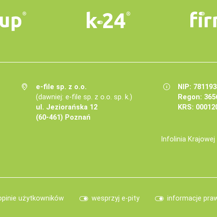
e-file sp. z o.o.
NIP: 78119
(dawniej: e-file sp. z o.o. sp. k.)
Regon: 365
ul. Jeziorańska 12
KRS: 00012
(60-461) Poznań
Infolinia Krajowe
opinie użytkowników
wesprzyj e-pity
informacje pra