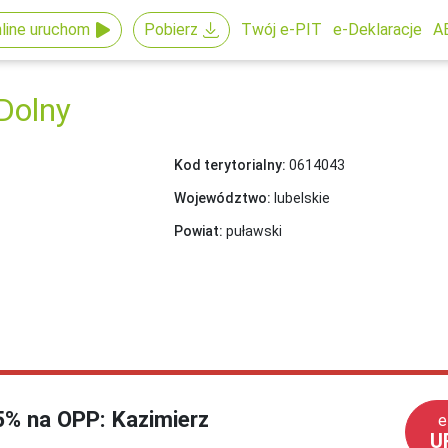
line uruchom
Pobierz
Twój e-PIT
e-Deklaracje
A
Dolny
Kod terytorialny:
0614043
Województwo:
lubelskie
Powiat:
puławski
,5% na OPP: Kazimierz
e
U