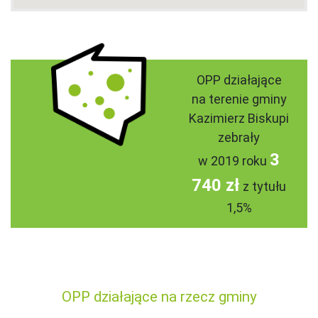
OPP działające
na terenie gminy
Kazimierz Biskupi
zebrały
3
w 2019 roku
740 zł
z tytułu
1,5%
OPP działające na rzecz gminy