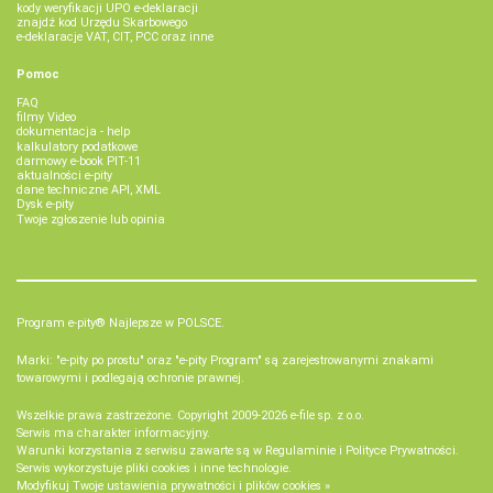
kody weryfikacji UPO e-deklaracji
znajdź kod Urzędu Skarbowego
e-deklaracje VAT, CIT, PCC oraz inne
Pomoc
FAQ
filmy Video
dokumentacja - help
kalkulatory podatkowe
darmowy e-book PIT-11
aktualności e-pity
dane techniczne API, XML
Dysk e-pity
Twoje zgłoszenie lub opinia
Program e-pity® Najlepsze w POLSCE.
Marki: "e-pity po prostu" oraz "e-pity Program" są zarejestrowanymi znakami
towarowymi i podlegają ochronie prawnej.
Wszelkie prawa zastrzeżone. Copyright 2009-2026
e-file sp. z o.o.
Serwis ma charakter informacyjny.
Warunki korzystania z serwisu zawarte są w
Regulaminie
i
Polityce Prywatności
.
Serwis wykorzystuje
pliki cookies i inne technologie
.
Modyfikuj Twoje ustawienia prywatności i plików cookies »