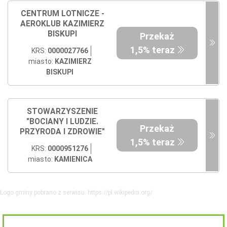
CENTRUM LOTNICZE -
AEROKLUB KAZIMIERZ
BISKUPI
Przekaż
1,5% teraz
KRS:
0000027766
miasto:
KAZIMIERZ
BISKUPI
STOWARZYSZENIE
"BOCIANY I LUDZIE.
Przekaż
PRZYRODA I ZDROWIE"
1,5% teraz
KRS:
0000951276
miasto:
KAMIENICA
Logo gminy pobrano z serwisu: https://pl.wikipedia.org/