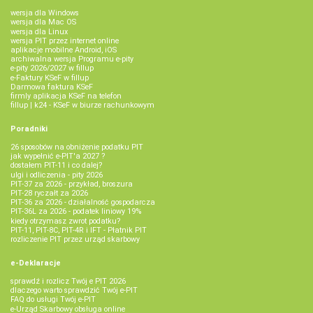
wersja dla Windows
wersja dla Mac OS
wersja dla Linux
wersja PIT przez internet online
aplikacje mobilne Android, iOS
archiwalna wersja Programu e-pity
e-pity 2026/2027 w fillup
e‑Faktury KSeF w fillup
Darmowa faktura KSeF
firmly aplikacja KSeF na telefon
fillup | k24 - KSeF w biurze rachunkowym
Poradniki
26 sposobów na obniżenie podatku PIT
jak wypełnić e-PIT'a 2027 ?
dostałem PIT-11 i co dalej?
ulgi i odliczenia - pity 2026
PIT-37 za 2026 - przykład, broszura
PIT-28 ryczałt za 2026
PIT-36 za 2026 - działalność gospodarcza
PIT-36L za 2026 - podatek liniowy 19%
kiedy otrzymasz zwrot podatku?
PIT-11, PIT-8C, PIT-4R i IFT - Płatnik PIT
rozliczenie PIT przez urząd skarbowy
e-Deklaracje
sprawdź i rozlicz Twój e PIT 2026
dlaczego warto sprawdzić Twój e-PIT
FAQ do usługi Twój e-PIT
e-Urząd Skarbowy obsługa online