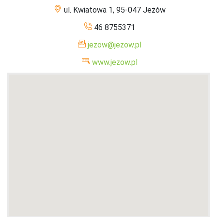
ul. Kwiatowa 1, 95-047 Jeżów
46 8755371
jezow@jezow.pl
www.jezow.pl