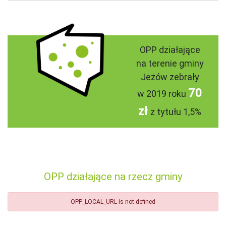
OPP działające
na terenie gminy
Jeżów zebrały
70
w 2019 roku
zł
z tytułu 1,5%
OPP działające na rzecz gminy
OPP_LOCAL_URL is not defined