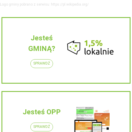
Logo gminy pobrano z serwisu: https://pl.wikipedia.org/
Jesteś
GMINĄ?
SPRAWDŹ
Jesteś OPP
SPRAWDŹ