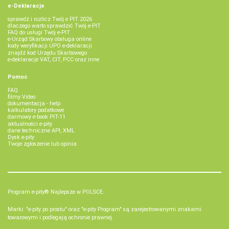
e-Deklaracje
sprawdź i rozlicz Twój e PIT 2026
dlaczego warto sprawdzić Twój e-PIT
FAQ do usługi Twój e-PIT
e-Urząd Skarbowy obsługa online
kody weryfikacji UPO e-deklaracji
znajdź kod Urzędu Skarbowego
e-deklaracje VAT, CIT, PCC oraz inne
Pomoc
FAQ
filmy Video
dokumentacja - help
kalkulatory podatkowe
darmowy e-book PIT-11
aktualności e-pity
dane techniczne API, XML
Dysk e-pity
Twoje zgłoszenie lub opinia
Program e-pity® Najlepsze w POLSCE.
Marki: "e-pity po prostu" oraz "e-pity Program" są zarejestrowanymi znakami
towarowymi i podlegają ochronie prawnej.