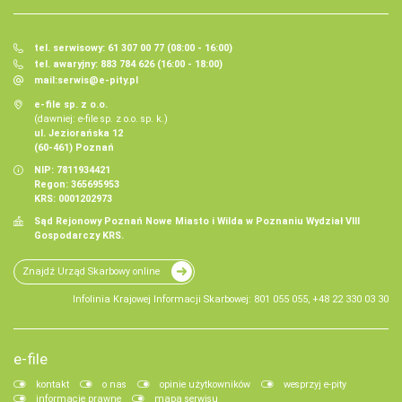
tel. serwisowy: 61 307 00 77 (08:00 - 16:00)
tel. awaryjny: 883 784 626 (16:00 - 18:00)
mail:
serwis@e-pity.pl
e-file sp. z o.o.
(dawniej: e-file sp. z o.o. sp. k.)
ul. Jeziorańska 12
(60-461) Poznań
NIP: 7811934421
Regon: 365695953
KRS: 0001202973
Sąd Rejonowy Poznań Nowe Miasto i Wilda w Poznaniu Wydział VIII
Gospodarczy KRS.
Znajdź Urząd Skarbowy online
Infolinia Krajowej Informacji Skarbowej: 801 055 055, +48 22 330 03 30
e-file
kontakt
o nas
opinie użytkowników
wesprzyj e-pity
informacje prawne
mapa serwisu