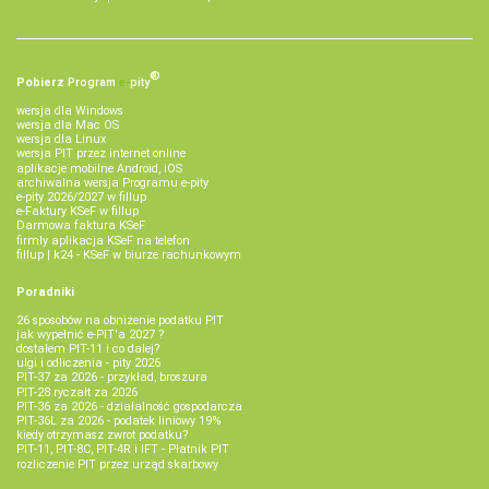
®
Pobierz
Program
e‑
pity
wersja dla Windows
wersja dla Mac OS
wersja dla Linux
wersja PIT przez internet online
aplikacje mobilne Android, iOS
archiwalna wersja Programu e-pity
e-pity 2026/2027 w fillup
e‑Faktury KSeF w fillup
Darmowa faktura KSeF
firmly aplikacja KSeF na telefon
fillup | k24 - KSeF w biurze rachunkowym
Poradniki
26 sposobów na obniżenie podatku PIT
jak wypełnić e-PIT'a 2027 ?
dostałem PIT-11 i co dalej?
ulgi i odliczenia - pity 2026
PIT-37 za 2026 - przykład, broszura
PIT-28 ryczałt za 2026
PIT-36 za 2026 - działalność gospodarcza
PIT-36L za 2026 - podatek liniowy 19%
kiedy otrzymasz zwrot podatku?
PIT-11, PIT-8C, PIT-4R i IFT - Płatnik PIT
rozliczenie PIT przez urząd skarbowy