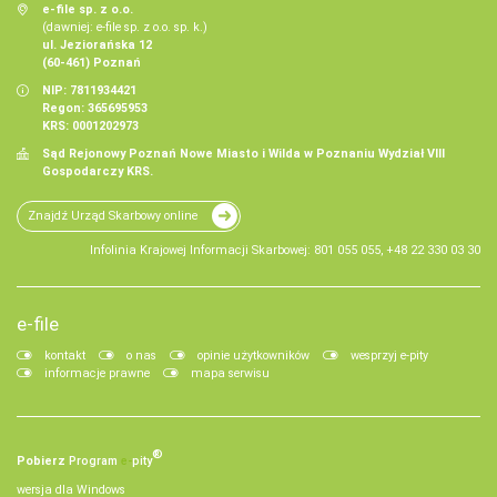
e-file sp. z o.o.
(dawniej: e-file sp. z o.o. sp. k.)
ul. Jeziorańska 12
(60-461) Poznań
NIP: 7811934421
Regon: 365695953
KRS: 0001202973
Sąd Rejonowy Poznań Nowe Miasto i Wilda w Poznaniu Wydział VIII
Gospodarczy KRS.
Znajdź Urząd Skarbowy online
Infolinia Krajowej Informacji Skarbowej: 801 055 055, +48 22 330 03 30
e-file
kontakt
o nas
opinie użytkowników
wesprzyj e-pity
informacje prawne
mapa serwisu
®
Pobierz
Program
e‑
pity
wersja dla Windows