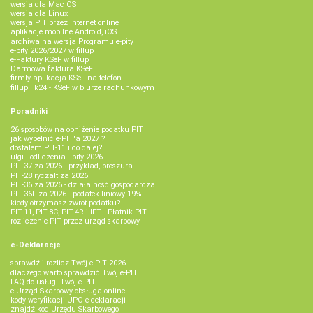
wersja dla Mac OS
wersja dla Linux
wersja PIT przez internet online
aplikacje mobilne Android, iOS
archiwalna wersja Programu e-pity
e-pity 2026/2027 w fillup
e‑Faktury KSeF w fillup
Darmowa faktura KSeF
firmly aplikacja KSeF na telefon
fillup | k24 - KSeF w biurze rachunkowym
Poradniki
26 sposobów na obniżenie podatku PIT
jak wypełnić e-PIT'a 2027 ?
dostałem PIT-11 i co dalej?
ulgi i odliczenia - pity 2026
PIT-37 za 2026 - przykład, broszura
PIT-28 ryczałt za 2026
PIT-36 za 2026 - działalność gospodarcza
PIT-36L za 2026 - podatek liniowy 19%
kiedy otrzymasz zwrot podatku?
PIT-11, PIT-8C, PIT-4R i IFT - Płatnik PIT
rozliczenie PIT przez urząd skarbowy
e-Deklaracje
sprawdź i rozlicz Twój e PIT 2026
dlaczego warto sprawdzić Twój e-PIT
FAQ do usługi Twój e-PIT
e-Urząd Skarbowy obsługa online
kody weryfikacji UPO e-deklaracji
znajdź kod Urzędu Skarbowego