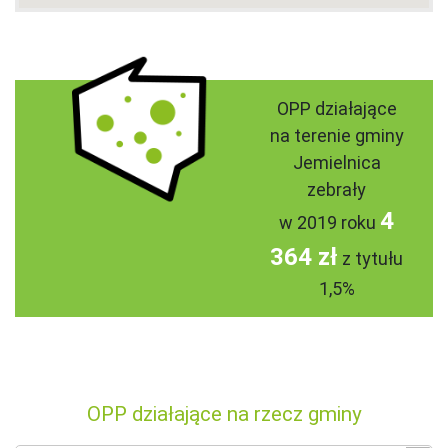
OPP działające
na terenie gminy
Jemielnica
zebrały
4
w 2019 roku
364 zł
z tytułu
1,5%
OPP działające na rzecz gminy