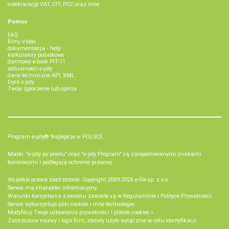
e-deklaracje VAT, CIT, PCC oraz inne
Pomoc
FAQ
filmy Video
dokumentacja - help
kalkulatory podatkowe
darmowy e-book PIT-11
aktualności e-pity
dane techniczne API, XML
Dysk e-pity
Twoje zgłoszenie lub opinia
Program e-pity® Najlepsze w POLSCE.
Marki: "e-pity po prostu" oraz "e-pity Program" są zarejestrowanymi znakami
towarowymi i podlegają ochronie prawnej.
Wszelkie prawa zastrzeżone. Copyright 2009-2026
e-file sp. z o.o.
Serwis ma charakter informacyjny.
Warunki korzystania z serwisu zawarte są w
Regulaminie
i
Polityce Prywatności
.
Serwis wykorzystuje
pliki cookies i inne technologie
.
Modyfikuj Twoje ustawienia prywatności i plików cookies »
Zastrzeżone nazwy i loga firm, zostały użyte wyłącznie w celu identyfikacji.