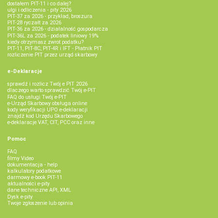
dostałem PIT-11 i co dalej?
ulgi i odliczenia - pity 2026
PIT-37 za 2026 - przykład, broszura
PIT-28 ryczałt za 2026
PIT-36 za 2026 - działalność gospodarcza
PIT-36L za 2026 - podatek liniowy 19%
kiedy otrzymasz zwrot podatku?
PIT-11, PIT-8C, PIT-4R i IFT - Płatnik PIT
rozliczenie PIT przez urząd skarbowy
e-Deklaracje
sprawdź i rozlicz Twój e PIT 2026
dlaczego warto sprawdzić Twój e-PIT
FAQ do usługi Twój e-PIT
e-Urząd Skarbowy obsługa online
kody weryfikacji UPO e-deklaracji
znajdź kod Urzędu Skarbowego
e-deklaracje VAT, CIT, PCC oraz inne
Pomoc
FAQ
filmy Video
dokumentacja - help
kalkulatory podatkowe
darmowy e-book PIT-11
aktualności e-pity
dane techniczne API, XML
Dysk e-pity
Twoje zgłoszenie lub opinia