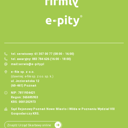
tel. serwisowy: 61 307 00 77 (08:00 - 16:00)
tel. awaryjny: 883 784 626 (16:00 - 18:00)
mail:
serwis@e-pity.pl
e-file sp. z o.o.
(dawniej: e-file sp. z o.o. sp. k.)
ul. Jeziorańska 12
(60-461) Poznań
NIP: 7811934421
Regon: 365695953
KRS: 0001202973
Sąd Rejonowy Poznań Nowe Miasto i Wilda w Poznaniu Wydział VIII
Gospodarczy KRS.
Znajdź Urząd Skarbowy online