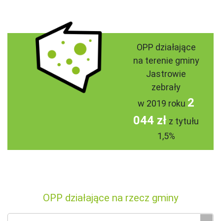
OPP działające
na terenie gminy
Jastrowie
zebrały
2
w 2019 roku
044 zł
z tytułu
1,5%
OPP działające na rzecz gminy