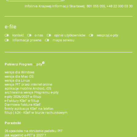
Infolinia Krajowej Informacji Skarbowej: 801 055 055, +48 22 330 03 30
e-file
kontakt
o nas
opinie użytkowników
wesprzyj e-pity
informacje prawne
mapa serwisu
®
Pobierz
Program
e‑
pity
wersja dla Windows
wersja dla Mac OS
wersja dla Linux
wersja PIT przez internet online
aplikacje mobilne Android, iOS
archiwalna wersja Programu e-pity
e-pity 2026/2027 w fillup
e‑Faktury KSeF w fillup
Darmowa faktura KSeF
firmly aplikacja KSeF na telefon
fillup | k24 - KSeF w biurze rachunkowym
Poradniki
26 sposobów na obniżenie podatku PIT
jak wypełnić e-PIT'a 2027 ?