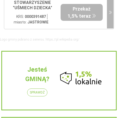
STOWARZYSZENIE
"UŚMIECH DZIECKA"
Przekaż
1,5% teraz
KRS:
0000391487
miasto:
JASTROWIE
Logo gminy pobrano z serwisu: https://pl.wikipedia.org/
Jesteś
GMINĄ?
SPRAWDŹ