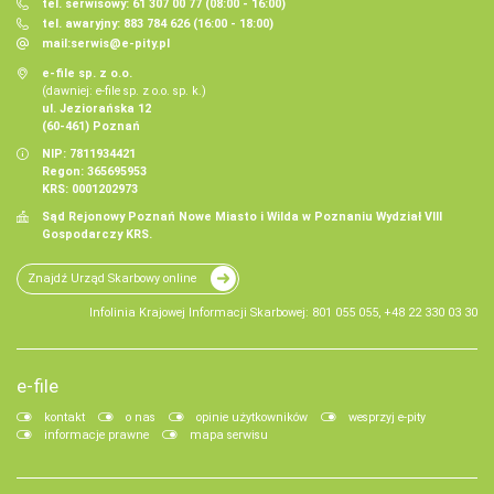
tel. serwisowy: 61 307 00 77 (08:00 - 16:00)
tel. awaryjny: 883 784 626 (16:00 - 18:00)
mail:
serwis@e-pity.pl
e-file sp. z o.o.
(dawniej: e-file sp. z o.o. sp. k.)
ul. Jeziorańska 12
(60-461) Poznań
NIP: 7811934421
Regon: 365695953
KRS: 0001202973
Sąd Rejonowy Poznań Nowe Miasto i Wilda w Poznaniu Wydział VIII
Gospodarczy KRS.
Znajdź Urząd Skarbowy online
Infolinia Krajowej Informacji Skarbowej: 801 055 055, +48 22 330 03 30
e-file
kontakt
o nas
opinie użytkowników
wesprzyj e-pity
informacje prawne
mapa serwisu