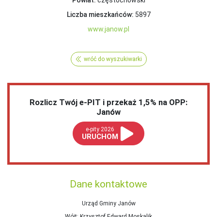
Powiat:
częstochowski
Liczba mieszkańców:
5897
www.janow.pl
wróć do wyszukiwarki
Rozlicz Twój e-PIT i przekaż 1,5% na OPP:
Janów
e-pity 2026
URUCHOM
Dane kontaktowe
Urząd Gminy Janów
Wójt
: Krzysztof Edward Moskalik