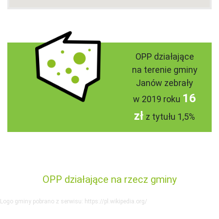
OPP działające
na terenie gminy
Janów zebrały
16
w 2019 roku
zł
z tytułu 1,5%
OPP działające na rzecz gminy
Logo gminy pobrano z serwisu: https://pl.wikipedia.org/