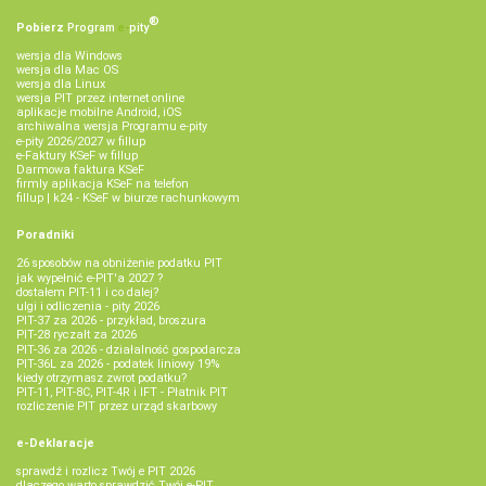
®
Pobierz
Program
e‑
pity
wersja dla Windows
wersja dla Mac OS
wersja dla Linux
wersja PIT przez internet online
aplikacje mobilne Android, iOS
archiwalna wersja Programu e-pity
e-pity 2026/2027 w fillup
e‑Faktury KSeF w fillup
Darmowa faktura KSeF
firmly aplikacja KSeF na telefon
fillup | k24 - KSeF w biurze rachunkowym
Poradniki
26 sposobów na obniżenie podatku PIT
jak wypełnić e-PIT'a 2027 ?
dostałem PIT-11 i co dalej?
ulgi i odliczenia - pity 2026
PIT-37 za 2026 - przykład, broszura
PIT-28 ryczałt za 2026
PIT-36 za 2026 - działalność gospodarcza
PIT-36L za 2026 - podatek liniowy 19%
kiedy otrzymasz zwrot podatku?
PIT-11, PIT-8C, PIT-4R i IFT - Płatnik PIT
rozliczenie PIT przez urząd skarbowy
e-Deklaracje
sprawdź i rozlicz Twój e PIT 2026
dlaczego warto sprawdzić Twój e-PIT