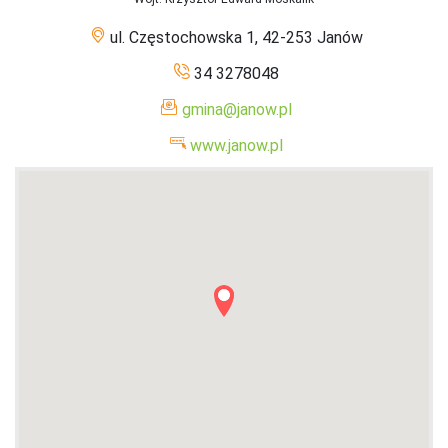
ul. Częstochowska 1, 42-253 Janów
34 3278048
gmina@janow.pl
www.janow.pl