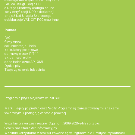
FAQ do usługi Twój e-PIT
e-Urząd Skarbowy obsługa online
kody weryfikacji UPO e-deklaracji
znajdź kod Urzędu Skarbowego
e-deklaracje VAT, CIT, PCC oraz inne
Pomoc
FAQ
filmy Video
dokumentacja - help
kalkulatory podatkowe
darmowy e-book PIT-11
aktualności e-pity
dane techniczne API, XML
Dysk e-pity
Twoje zgłoszenie lub opinia
Program e-pity® Najlepsze w POLSCE.
Marki: "e-pity po prostu" oraz "e-pity Program" są zarejestrowanymi znakami
towarowymi i podlegają ochronie prawnej.
Wszelkie prawa zastrzeżone. Copyright 2009-2026
e-file sp. z o.o.
Serwis ma charakter informacyjny.
Warunki korzystania z serwisu zawarte są w
Regulaminie
i
Polityce Prywatności
.