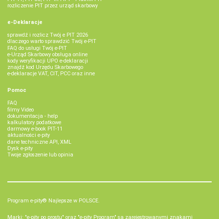
rozliczenie PIT przez urząd skarbowy
e-Deklaracje
sprawdź i rozlicz Twój e PIT 2026
dlaczego warto sprawdzić Twój e-PIT
FAQ do usługi Twój e-PIT
e-Urząd Skarbowy obsługa online
kody weryfikacji UPO e-deklaracji
znajdź kod Urzędu Skarbowego
e-deklaracje VAT, CIT, PCC oraz inne
Pomoc
FAQ
filmy Video
dokumentacja - help
kalkulatory podatkowe
darmowy e-book PIT-11
aktualności e-pity
dane techniczne API, XML
Dysk e-pity
Twoje zgłoszenie lub opinia
Program e-pity® Najlepsze w POLSCE.
Marki: "e-pity po prostu" oraz "e-pity Program" są zarejestrowanymi znakami