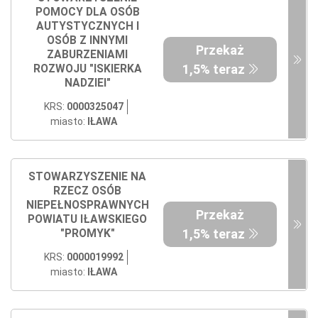
POMOCY DLA OSÓB
AUTYSTYCZNYCH I
OSÓB Z INNYMI
Przekaż
ZABURZENIAMI
1,5% teraz
ROZWOJU "ISKIERKA
NADZIEI"
KRS:
0000325047
miasto:
IŁAWA
STOWARZYSZENIE NA
RZECZ OSÓB
NIEPEŁNOSPRAWNYCH
Przekaż
POWIATU IŁAWSKIEGO
1,5% teraz
"PROMYK"
KRS:
0000019992
miasto:
IŁAWA