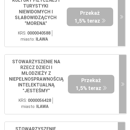
KULTURY FIZYCZNEJ I
TURYSTYKI
NIEWIDOMYCH I
Przekaż
SŁABOWIDZĄCYCH
1,5% teraz
"MORENA"
KRS:
0000040588
miasto:
IŁAWA
STOWARZYSZENIE NA
RZECZ DZIECI I
MŁODZIEŻY Z
NIEPEŁNOSPRAWNOŚCIĄ
Przekaż
INTELEKTUALNĄ
1,5% teraz
"JESTEŚMY"
KRS:
0000056428
miasto:
IŁAWA
STOWARZYSZENIE