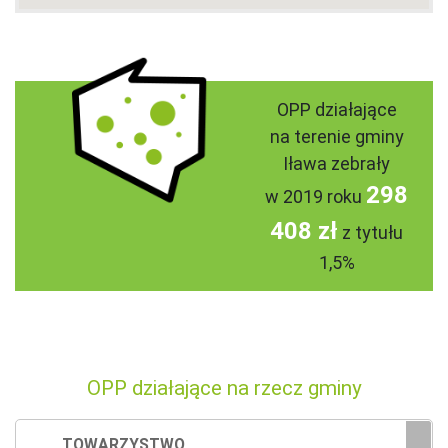
OPP działające
na terenie gminy
Iława zebrały
298
w 2019 roku
408 zł
z tytułu
1,5%
OPP działające na rzecz gminy
TOWARZYSTWO