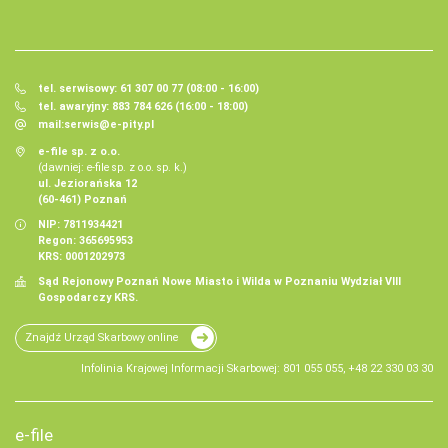
tel. serwisowy: 61 307 00 77 (08:00 - 16:00)
tel. awaryjny: 883 784 626 (16:00 - 18:00)
mail:
serwis@e-pity.pl
e-file sp. z o.o.
(dawniej: e-file sp. z o.o. sp. k.)
ul. Jeziorańska 12
(60-461) Poznań
NIP: 7811934421
Regon: 365695953
KRS: 0001202973
Sąd Rejonowy Poznań Nowe Miasto i Wilda w Poznaniu Wydział VIII
Gospodarczy KRS.
Znajdź Urząd Skarbowy online
Infolinia Krajowej Informacji Skarbowej: 801 055 055, +48 22 330 03 30
e-file