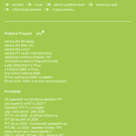
kontakt
o nas
opinie użytkowników
wesprzyj e-pity
informacje prawne
mapa serwisu
®
Pobierz
Program
e‑
pity
wersja dla Windows
wersja dla Mac OS
wersja dla Linux
wersja PIT przez internet online
aplikacje mobilne Android, iOS
archiwalna wersja Programu e-pity
e-pity 2026/2027 w fillup
e‑Faktury KSeF w fillup
Darmowa faktura KSeF
firmly aplikacja KSeF na telefon
fillup | k24 - KSeF w biurze rachunkowym
Poradniki
26 sposobów na obniżenie podatku PIT
jak wypełnić e-PIT'a 2027 ?
dostałem PIT-11 i co dalej?
ulgi i odliczenia - pity 2026
PIT-37 za 2026 - przykład, broszura
PIT-28 ryczałt za 2026
PIT-36 za 2026 - działalność gospodarcza
PIT-36L za 2026 - podatek liniowy 19%
kiedy otrzymasz zwrot podatku?
PIT-11, PIT-8C, PIT-4R i IFT - Płatnik PIT