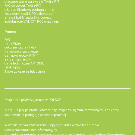
dlaczego warto sprawdzić Twój e-PIT
FAQ do usługi Twój e-PIT
e-Urząd Skarbowy obsługa online
kody weryfikacji UPO e-deklaracji
znajdź kod Urzędu Skarbowego
e-deklaracje VAT, CIT, PCC oraz inne
Pomoc
FAQ
filmy Video
dokumentacja - help
kalkulatory podatkowe
darmowy e-book PIT-11
aktualności e-pity
dane techniczne API, XML
Dysk e-pity
Twoje zgłoszenie lub opinia
Program e-pity® Najlepsze w POLSCE.
Marki: "e-pity po prostu" oraz "e-pity Program" są zarejestrowanymi znakami
towarowymi i podlegają ochronie prawnej.
Wszelkie prawa zastrzeżone. Copyright 2009-2026
e-file sp. z o.o.
Serwis ma charakter informacyjny.
Warunki korzystania z serwisu zawarte są w
Regulaminie
i
Polityce Prywatności
.