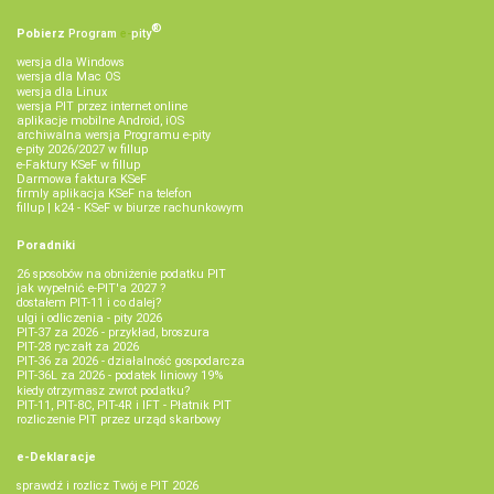
®
Pobierz
Program
e‑
pity
wersja dla Windows
wersja dla Mac OS
wersja dla Linux
wersja PIT przez internet online
aplikacje mobilne Android, iOS
archiwalna wersja Programu e-pity
e-pity 2026/2027 w fillup
e‑Faktury KSeF w fillup
Darmowa faktura KSeF
firmly aplikacja KSeF na telefon
fillup | k24 - KSeF w biurze rachunkowym
Poradniki
26 sposobów na obniżenie podatku PIT
jak wypełnić e-PIT'a 2027 ?
dostałem PIT-11 i co dalej?
ulgi i odliczenia - pity 2026
PIT-37 za 2026 - przykład, broszura
PIT-28 ryczałt za 2026
PIT-36 za 2026 - działalność gospodarcza
PIT-36L za 2026 - podatek liniowy 19%
kiedy otrzymasz zwrot podatku?
PIT-11, PIT-8C, PIT-4R i IFT - Płatnik PIT
rozliczenie PIT przez urząd skarbowy
e-Deklaracje
sprawdź i rozlicz Twój e PIT 2026