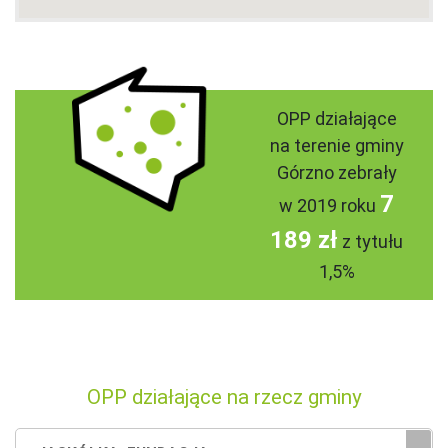
OPP działające
na terenie gminy
Górzno zebrały
7
w 2019 roku
189 zł
z tytułu
1,5%
OPP działające na rzecz gminy