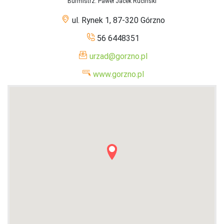
Burmistrz
: Paweł Jacek Ruciński
ul. Rynek 1, 87-320 Górzno
56 6448351
urzad@gorzno.pl
www.gorzno.pl