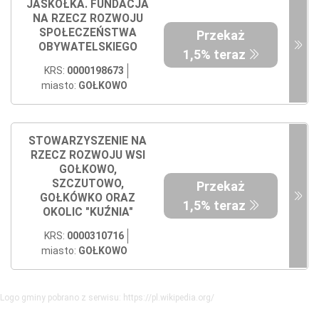
JASKÓŁKA. FUNDACJA
NA RZECZ ROZWOJU
SPOŁECZEŃSTWA
Przekaż
OBYWATELSKIEGO
1,5% teraz
KRS:
0000198673
miasto:
GOŁKOWO
STOWARZYSZENIE NA
RZECZ ROZWOJU WSI
GOŁKOWO,
SZCZUTOWO,
Przekaż
GOŁKÓWKO ORAZ
1,5% teraz
OKOLIC "KUŹNIA"
KRS:
0000310716
miasto:
GOŁKOWO
Logo gminy pobrano z serwisu: https://pl.wikipedia.org/