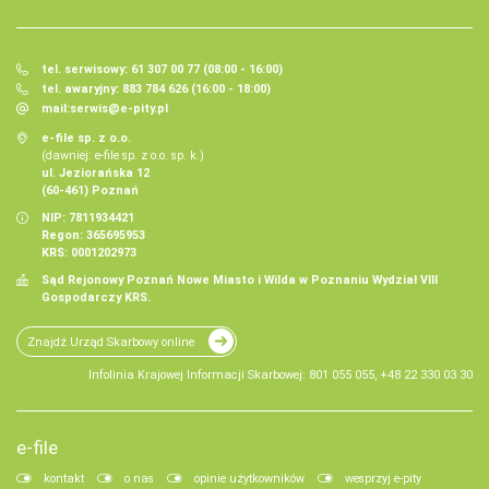
tel. serwisowy: 61 307 00 77 (08:00 - 16:00)
tel. awaryjny: 883 784 626 (16:00 - 18:00)
mail:
serwis@e-pity.pl
e-file sp. z o.o.
(dawniej: e-file sp. z o.o. sp. k.)
ul. Jeziorańska 12
(60-461) Poznań
NIP: 7811934421
Regon: 365695953
KRS: 0001202973
Sąd Rejonowy Poznań Nowe Miasto i Wilda w Poznaniu Wydział VIII
Gospodarczy KRS.
Znajdź Urząd Skarbowy online
Infolinia Krajowej Informacji Skarbowej: 801 055 055, +48 22 330 03 30
e-file
kontakt
o nas
opinie użytkowników
wesprzyj e-pity