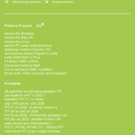
informacje prawne
mapa serwisu
®
Pobierz
Program
e‑
pity
wersja dla Windows
wersja dla Mac OS
wersja dla Linux
wersja PIT przez internet online
aplikacje mobilne Android, iOS
archiwalna wersja Programu e-pity
e-pity 2026/2027 w fillup
e‑Faktury KSeF w fillup
Darmowa faktura KSeF
firmly aplikacja KSeF na telefon
fillup | k24 - KSeF w biurze rachunkowym
Poradniki
26 sposobów na obniżenie podatku PIT
jak wypełnić e-PIT'a 2027 ?
dostałem PIT-11 i co dalej?
ulgi i odliczenia - pity 2026
PIT-37 za 2026 - przykład, broszura
PIT-28 ryczałt za 2026
PIT-36 za 2026 - działalność gospodarcza
PIT-36L za 2026 - podatek liniowy 19%
kiedy otrzymasz zwrot podatku?
PIT-11, PIT-8C, PIT-4R i IFT - Płatnik PIT
rozliczenie PIT przez urząd skarbowy