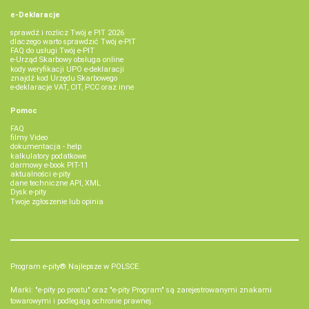
e-Deklaracje
sprawdź i rozlicz Twój e PIT 2026
dlaczego warto sprawdzić Twój e-PIT
FAQ do usługi Twój e-PIT
e-Urząd Skarbowy obsługa online
kody weryfikacji UPO e-deklaracji
znajdź kod Urzędu Skarbowego
e-deklaracje VAT, CIT, PCC oraz inne
Pomoc
FAQ
filmy Video
dokumentacja - help
kalkulatory podatkowe
darmowy e-book PIT-11
aktualności e-pity
dane techniczne API, XML
Dysk e-pity
Twoje zgłoszenie lub opinia
Program e-pity® Najlepsze w POLSCE.
Marki: "e-pity po prostu" oraz "e-pity Program" są zarejestrowanymi znakami
towarowymi i podlegają ochronie prawnej.