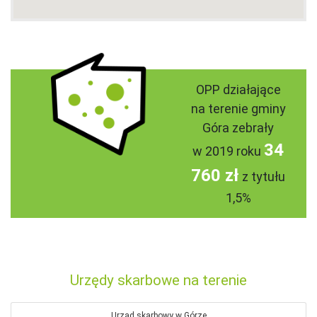
OPP działające
na terenie gminy
Góra zebrały
34
w 2019 roku
760 zł
z tytułu
1,5%
Urzędy skarbowe na terenie
Urząd skarbowy w Górze