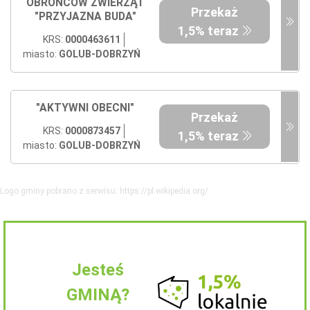
OBROŃCÓW ZWIERZĄT
Przekaż
"PRZYJAZNA BUDA"
1,5% teraz
KRS:
0000463611
miasto:
GOLUB-DOBRZYŃ
"AKTYWNI OBECNI"
Przekaż
KRS:
0000873457
1,5% teraz
miasto:
GOLUB-DOBRZYŃ
Logo gminy pobrano z serwisu: https://pl.wikipedia.org/
Jesteś
GMINĄ?