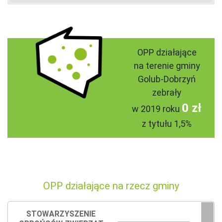
OPP działające
na terenie gminy
Golub-Dobrzyń
zebrały
0 zł
w 2019 roku
z tytułu 1,5%
OPP działające na rzecz gminy
STOWARZYSZENIE