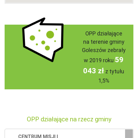
OPP działające
na terenie gminy
Goleszów zebrały
59
w 2019 roku
043 zł
z tytułu
1,5%
OPP działające na rzecz gminy
CENTRUM MISJI I