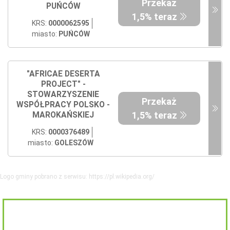
Przekaż
PUŃCÓW
1,5% teraz
KRS:
0000062595
miasto:
PUŃCÓW
"AFRICAE DESERTA
PROJECT" -
STOWARZYSZENIE
Przekaż
WSPÓŁPRACY POLSKO -
1,5% teraz
MAROKAŃSKIEJ
KRS:
0000376489
miasto:
GOLESZÓW
Logo gminy pobrano z serwisu: https://pl.wikipedia.org/