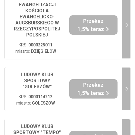
EWANGELIZACJI
KOŚCIOŁA
EWANGELICKO-
Przekaż
AUGSBURSKIEGO W
1,5% teraz
RZECZYPOSPOLITEJ
POLSKIEJ
KRS:
0000225011
miasto:
DZIĘGIELÓW
LUDOWY KLUB
SPORTOWY
Przekaż
"GOLESZÓW"
1,5% teraz
KRS:
0000114212
miasto:
GOLESZÓW
LUDOWY KLUB
SPORTOWY "TEMPO"