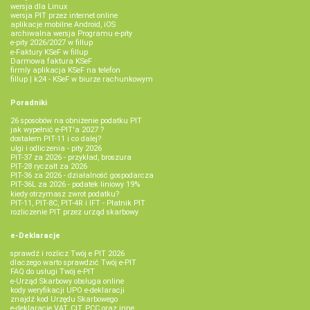
wersja dla Linux
wersja PIT przez internet online
aplikacje mobilne Android, iOS
archiwalna wersja Programu e-pity
e-pity 2026/2027 w fillup
e‑Faktury KSeF w fillup
Darmowa faktura KSeF
firmly aplikacja KSeF na telefon
fillup | k24 - KSeF w biurze rachunkowym
Poradniki
26 sposobów na obniżenie podatku PIT
jak wypełnić e-PIT'a 2027 ?
dostałem PIT-11 i co dalej?
ulgi i odliczenia - pity 2026
PIT-37 za 2026 - przykład, broszura
PIT-28 ryczałt za 2026
PIT-36 za 2026 - działalność gospodarcza
PIT-36L za 2026 - podatek liniowy 19%
kiedy otrzymasz zwrot podatku?
PIT-11, PIT-8C, PIT-4R i IFT - Płatnik PIT
rozliczenie PIT przez urząd skarbowy
e-Deklaracje
sprawdź i rozlicz Twój e PIT 2026
dlaczego warto sprawdzić Twój e-PIT
FAQ do usługi Twój e-PIT
e-Urząd Skarbowy obsługa online
kody weryfikacji UPO e-deklaracji
znajdź kod Urzędu Skarbowego
e-deklaracje VAT, CIT, PCC oraz inne