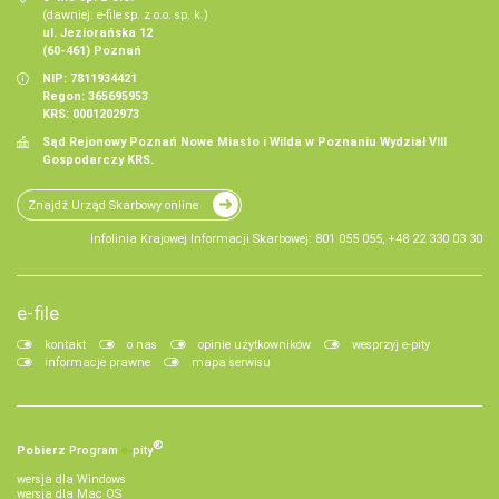
(dawniej: e-file sp. z o.o. sp. k.)
ul. Jeziorańska 12
(60-461) Poznań
NIP: 7811934421
Regon: 365695953
KRS: 0001202973
Sąd Rejonowy Poznań Nowe Miasto i Wilda w Poznaniu Wydział VIII
Gospodarczy KRS.
Znajdź Urząd Skarbowy online
Infolinia Krajowej Informacji Skarbowej: 801 055 055, +48 22 330 03 30
e-file
kontakt
o nas
opinie użytkowników
wesprzyj e-pity
informacje prawne
mapa serwisu
®
Pobierz
Program
e‑
pity
wersja dla Windows
wersja dla Mac OS