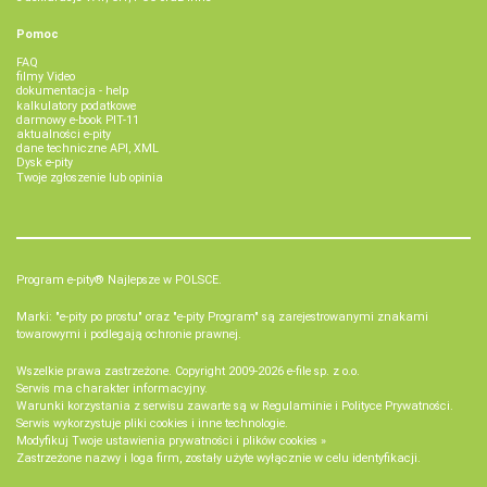
Pomoc
FAQ
filmy Video
dokumentacja - help
kalkulatory podatkowe
darmowy e-book PIT-11
aktualności e-pity
dane techniczne API, XML
Dysk e-pity
Twoje zgłoszenie lub opinia
Program e-pity® Najlepsze w POLSCE.
Marki: "e-pity po prostu" oraz "e-pity Program" są zarejestrowanymi znakami
towarowymi i podlegają ochronie prawnej.
Wszelkie prawa zastrzeżone. Copyright 2009-2026
e-file sp. z o.o.
Serwis ma charakter informacyjny.
Warunki korzystania z serwisu zawarte są w
Regulaminie
i
Polityce Prywatności
.
Serwis wykorzystuje
pliki cookies i inne technologie
.
Modyfikuj Twoje ustawienia prywatności i plików cookies »
Zastrzeżone nazwy i loga firm, zostały użyte wyłącznie w celu identyfikacji.