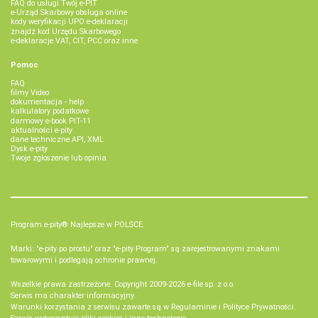
FAQ do usługi Twój e-PIT
e-Urząd Skarbowy obsługa online
kody weryfikacji UPO e-deklaracji
znajdź kod Urzędu Skarbowego
e-deklaracje VAT, CIT, PCC oraz inne
Pomoc
FAQ
filmy Video
dokumentacja - help
kalkulatory podatkowe
darmowy e-book PIT-11
aktualności e-pity
dane techniczne API, XML
Dysk e-pity
Twoje zgłoszenie lub opinia
Program e-pity® Najlepsze w POLSCE.
Marki: "e-pity po prostu" oraz "e-pity Program" są zarejestrowanymi znakami
towarowymi i podlegają ochronie prawnej.
Wszelkie prawa zastrzeżone. Copyright 2009-2026
e-file sp. z o.o.
Serwis ma charakter informacyjny.
Warunki korzystania z serwisu zawarte są w
Regulaminie
i
Polityce Prywatności
.