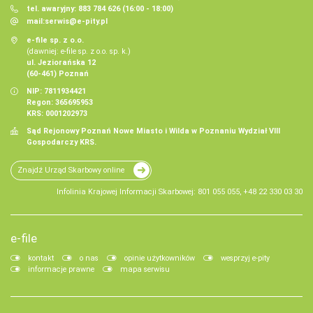
tel. awaryjny: 883 784 626 (16:00 - 18:00)
mail:
serwis@e-pity.pl
e-file sp. z o.o.
(dawniej: e-file sp. z o.o. sp. k.)
ul. Jeziorańska 12
(60-461) Poznań
NIP: 7811934421
Regon: 365695953
KRS: 0001202973
Sąd Rejonowy Poznań Nowe Miasto i Wilda w Poznaniu Wydział VIII
Gospodarczy KRS.
Znajdź Urząd Skarbowy online
Infolinia Krajowej Informacji Skarbowej: 801 055 055, +48 22 330 03 30
e-file
kontakt
o nas
opinie użytkowników
wesprzyj e-pity
informacje prawne
mapa serwisu