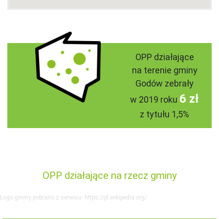
OPP działające
na terenie gminy
Godów zebrały
6 zł
w 2019 roku
z tytułu 1,5%
OPP działające na rzecz gminy
Logo gminy pobrano z serwisu: https://pl.wikipedia.org/