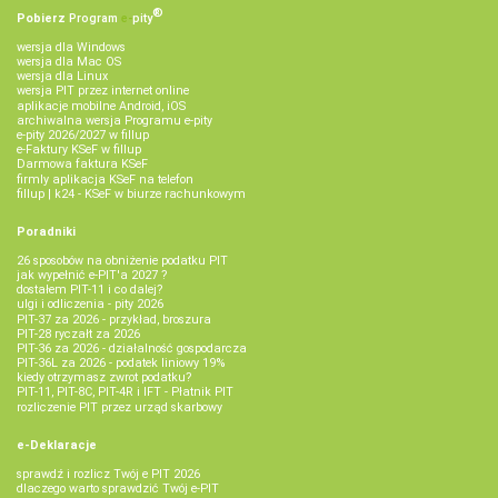
®
Pobierz
Program
e‑
pity
wersja dla Windows
wersja dla Mac OS
wersja dla Linux
wersja PIT przez internet online
aplikacje mobilne Android, iOS
archiwalna wersja Programu e-pity
e-pity 2026/2027 w fillup
e‑Faktury KSeF w fillup
Darmowa faktura KSeF
firmly aplikacja KSeF na telefon
fillup | k24 - KSeF w biurze rachunkowym
Poradniki
26 sposobów na obniżenie podatku PIT
jak wypełnić e-PIT'a 2027 ?
dostałem PIT-11 i co dalej?
ulgi i odliczenia - pity 2026
PIT-37 za 2026 - przykład, broszura
PIT-28 ryczałt za 2026
PIT-36 za 2026 - działalność gospodarcza
PIT-36L za 2026 - podatek liniowy 19%
kiedy otrzymasz zwrot podatku?
PIT-11, PIT-8C, PIT-4R i IFT - Płatnik PIT
rozliczenie PIT przez urząd skarbowy
e-Deklaracje
sprawdź i rozlicz Twój e PIT 2026
dlaczego warto sprawdzić Twój e-PIT