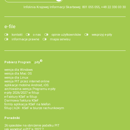
Infolinia Krajowej Informacji Skarbowej: 801 055 055, +48 22 330 03 30
e-file
kontakt
o nas
opinie użytkowników
wesprzyj e-pity
informacje prawne
mapa serwisu
®
Pobierz
Program
e‑
pity
wersja dla Windows
wersja dla Mac OS
wersja dla Linux
wersja PIT przez internet online
aplikacje mobilne Android, iOS
archiwalna wersja Programu e-pity
e-pity 2026/2027 w fillup
e‑Faktury KSeF w fillup
Darmowa faktura KSeF
firmly aplikacja KSeF na telefon
fillup | k24 - KSeF w biurze rachunkowym
Poradniki
26 sposobów na obniżenie podatku PIT
jak wypełnić e-PIT'a 2027 ?