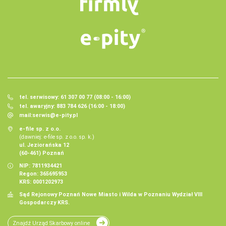
tel. serwisowy: 61 307 00 77 (08:00 - 16:00)
tel. awaryjny: 883 784 626 (16:00 - 18:00)
mail:
serwis@e-pity.pl
e-file sp. z o.o.
(dawniej: e-file sp. z o.o. sp. k.)
ul. Jeziorańska 12
(60-461) Poznań
NIP: 7811934421
Regon: 365695953
KRS: 0001202973
Sąd Rejonowy Poznań Nowe Miasto i Wilda w Poznaniu Wydział VIII
Gospodarczy KRS.
Znajdź Urząd Skarbowy online