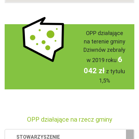
OPP działające
na terenie gminy
Dziwnów zebrały
6
w 2019 roku
042 zł
z tytułu
1,5%
OPP działające na rzecz gminy
STOWARZYSZENIE