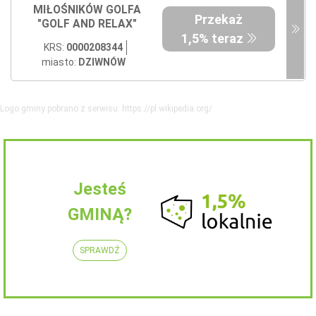
MIŁOŚNIKÓW GOLFA
Przekaż
"GOLF AND RELAX"
1,5% teraz
KRS:
0000208344
miasto:
DZIWNÓW
Logo gminy pobrano z serwisu: https://pl.wikipedia.org/
Jesteś
GMINĄ?
SPRAWDŹ