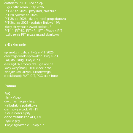
dostałem PIT-11 i co dalej?
ulgi i odliczenia - pity 2026
PIT-37 za 2026 - przykład, broszura
PIT-28 ryczałt za 2026
PIT-36 za 2026 - działalność gospodarcza
PIT-36L za 2026 - podatek liniowy 19%
kiedy otrzymasz zwrot podatku?
PIT-11, PIT-8C, PIT-4R i IFT - Płatnik PIT
rozliczenie PIT przez urząd skarbowy
e-Deklaracje
sprawdź i rozlicz Twój e PIT 2026
dlaczego warto sprawdzić Twój e-PIT
FAQ do usługi Twój e-PIT
e-Urząd Skarbowy obsługa online
kody weryfikacji UPO e-deklaracji
znajdź kod Urzędu Skarbowego
e-deklaracje VAT, CIT, PCC oraz inne
Pomoc
FAQ
filmy Video
dokumentacja - help
kalkulatory podatkowe
darmowy e-book PIT-11
aktualności e-pity
dane techniczne API, XML
Dysk e-pity
Twoje zgłoszenie lub opinia