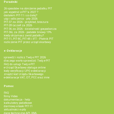
Poradniki
26 sposobów na obniżenie podatku PIT
jak wypełnić e-PIT'a 2027 ?
dostałem PIT-11 i co dalej?
ulgi i odliczenia - pity 2026
PIT-37 za 2026 - przykład, broszura
PIT-28 ryczałt za 2026
PIT-36 za 2026 - działalność gospodarcza
PIT-36L za 2026 - podatek liniowy 19%
kiedy otrzymasz zwrot podatku?
PIT-11, PIT-8C, PIT-4R i IFT - Płatnik PIT
rozliczenie PIT przez urząd skarbowy
e-Deklaracje
sprawdź i rozlicz Twój e PIT 2026
dlaczego warto sprawdzić Twój e-PIT
FAQ do usługi Twój e-PIT
e-Urząd Skarbowy obsługa online
kody weryfikacji UPO e-deklaracji
znajdź kod Urzędu Skarbowego
e-deklaracje VAT, CIT, PCC oraz inne
Pomoc
FAQ
filmy Video
dokumentacja - help
kalkulatory podatkowe
darmowy e-book PIT-11
aktualności e-pity
dane techniczne API, XML