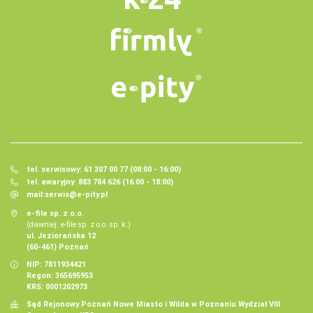
tel. serwisowy: 61 307 00 77 (08:00 - 16:00)
tel. awaryjny: 883 784 626 (16:00 - 18:00)
mail:
serwis@e-pity.pl
e-file sp. z o.o.
(dawniej: e-file sp. z o.o. sp. k.)
ul. Jeziorańska 12
(60-461) Poznań
NIP: 7811934421
Regon: 365695953
KRS: 0001202973
Sąd Rejonowy Poznań Nowe Miasto i Wilda w Poznaniu Wydział VIII