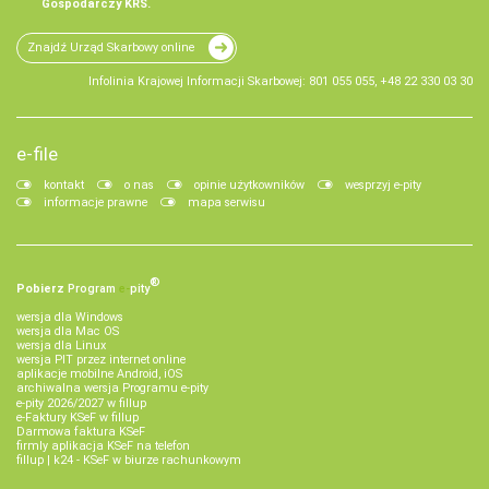
Gospodarczy KRS.
Znajdź Urząd Skarbowy online
Infolinia Krajowej Informacji Skarbowej: 801 055 055, +48 22 330 03 30
e-file
kontakt
o nas
opinie użytkowników
wesprzyj e-pity
informacje prawne
mapa serwisu
®
Pobierz
Program
e‑
pity
wersja dla Windows
wersja dla Mac OS
wersja dla Linux
wersja PIT przez internet online
aplikacje mobilne Android, iOS
archiwalna wersja Programu e-pity
e-pity 2026/2027 w fillup
e‑Faktury KSeF w fillup
Darmowa faktura KSeF
firmly aplikacja KSeF na telefon
fillup | k24 - KSeF w biurze rachunkowym