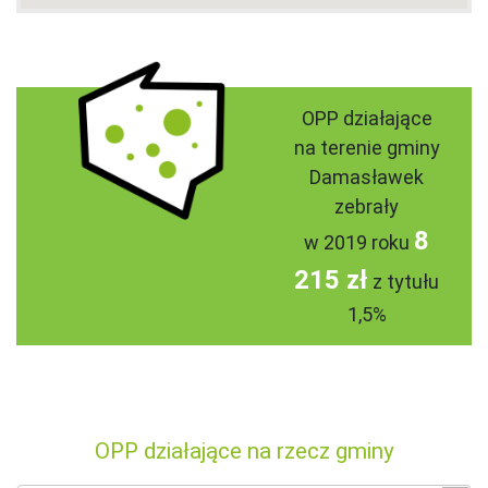
OPP działające
na terenie gminy
Damasławek
zebrały
8
w 2019 roku
215 zł
z tytułu
1,5%
OPP działające na rzecz gminy