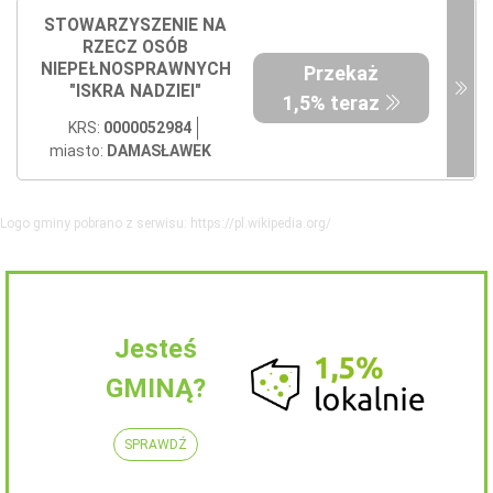
STOWARZYSZENIE NA
RZECZ OSÓB
NIEPEŁNOSPRAWNYCH
Przekaż
"ISKRA NADZIEI"
1,5% teraz
KRS:
0000052984
miasto:
DAMASŁAWEK
Logo gminy pobrano z serwisu: https://pl.wikipedia.org/
Jesteś
GMINĄ?
SPRAWDŹ