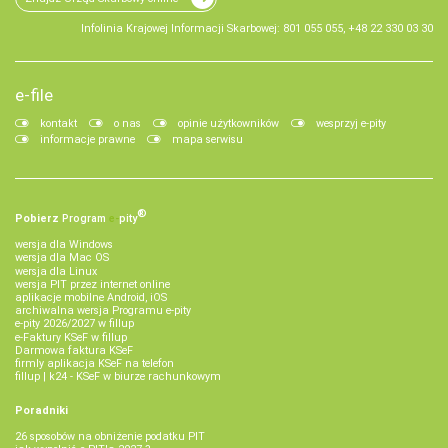
Infolinia Krajowej Informacji Skarbowej: 801 055 055, +48 22 330 03 30
e-file
kontakt
o nas
opinie użytkowników
wesprzyj e-pity
informacje prawne
mapa serwisu
®
Pobierz
Program
e‑
pity
wersja dla Windows
wersja dla Mac OS
wersja dla Linux
wersja PIT przez internet online
aplikacje mobilne Android, iOS
archiwalna wersja Programu e-pity
e-pity 2026/2027 w fillup
e‑Faktury KSeF w fillup
Darmowa faktura KSeF
firmly aplikacja KSeF na telefon
fillup | k24 - KSeF w biurze rachunkowym
Poradniki
26 sposobów na obniżenie podatku PIT