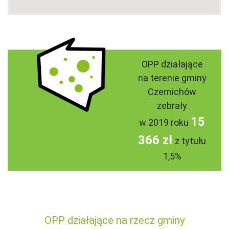
OPP działające
na terenie gminy
Czernichów
zebrały
15
w 2019 roku
366 zł
z tytułu
1,5%
OPP działające na rzecz gminy