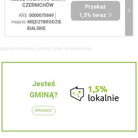
CZERNICHÓW
Przekaż
1,5% teraz
KRS:
0000075849
miasto:
MIĘDZYBRODZIE
BIALSKIE
Logo gminy pobrano z serwisu: https://pl.wikipedia.org/
Jesteś
GMINĄ?
SPRAWDŹ