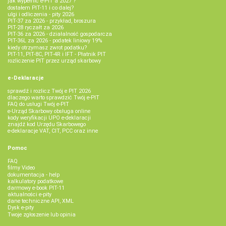
jak wypełnić e-PIT'a 2027 ?
dostałem PIT-11 i co dalej?
ulgi i odliczenia - pity 2026
PIT-37 za 2026 - przykład, broszura
PIT-28 ryczałt za 2026
PIT-36 za 2026 - działalność gospodarcza
PIT-36L za 2026 - podatek liniowy 19%
kiedy otrzymasz zwrot podatku?
PIT-11, PIT-8C, PIT-4R i IFT - Płatnik PIT
rozliczenie PIT przez urząd skarbowy
e-Deklaracje
sprawdź i rozlicz Twój e PIT 2026
dlaczego warto sprawdzić Twój e-PIT
FAQ do usługi Twój e-PIT
e-Urząd Skarbowy obsługa online
kody weryfikacji UPO e-deklaracji
znajdź kod Urzędu Skarbowego
e-deklaracje VAT, CIT, PCC oraz inne
Pomoc
FAQ
filmy Video
dokumentacja - help
kalkulatory podatkowe
darmowy e-book PIT-11
aktualności e-pity
dane techniczne API, XML
Dysk e-pity
Twoje zgłoszenie lub opinia