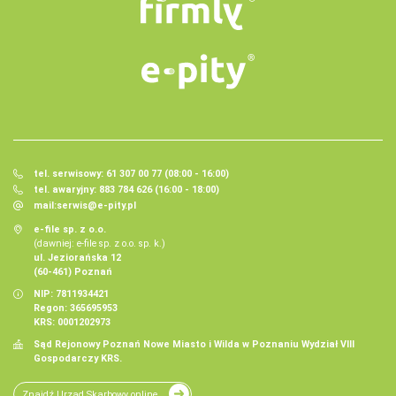
tel. serwisowy: 61 307 00 77 (08:00 - 16:00)
tel. awaryjny: 883 784 626 (16:00 - 18:00)
mail:
serwis@e-pity.pl
e-file sp. z o.o.
(dawniej: e-file sp. z o.o. sp. k.)
ul. Jeziorańska 12
(60-461) Poznań
NIP: 7811934421
Regon: 365695953
KRS: 0001202973
Sąd Rejonowy Poznań Nowe Miasto i Wilda w Poznaniu Wydział VIII
Gospodarczy KRS.
Znajdź Urząd Skarbowy online