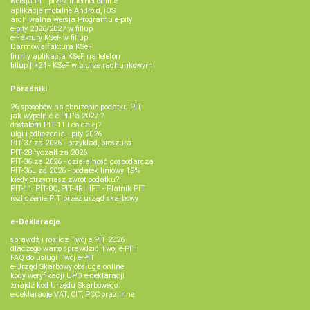
wersja PIT przez internet online
aplikacje mobilne Android, iOS
archiwalna wersja Programu e-pity
e-pity 2026/2027 w fillup
e‑Faktury KSeF w fillup
Darmowa faktura KSeF
firmly aplikacja KSeF na telefon
fillup | k24 - KSeF w biurze rachunkowym
Poradniki
26 sposobów na obniżenie podatku PIT
jak wypełnić e-PIT'a 2027 ?
dostałem PIT-11 i co dalej?
ulgi i odliczenia - pity 2026
PIT-37 za 2026 - przykład, broszura
PIT-28 ryczałt za 2026
PIT-36 za 2026 - działalność gospodarcza
PIT-36L za 2026 - podatek liniowy 19%
kiedy otrzymasz zwrot podatku?
PIT-11, PIT-8C, PIT-4R i IFT - Płatnik PIT
rozliczenie PIT przez urząd skarbowy
e-Deklaracje
sprawdź i rozlicz Twój e PIT 2026
dlaczego warto sprawdzić Twój e-PIT
FAQ do usługi Twój e-PIT
e-Urząd Skarbowy obsługa online
kody weryfikacji UPO e-deklaracji
znajdź kod Urzędu Skarbowego
e-deklaracje VAT, CIT, PCC oraz inne