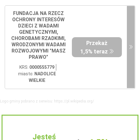
FUNDACJA NA RZECZ
OCHRONY INTERESÓW
DZIECI Z WADAMI
GENETYCZNYMI,
CHOROBAMI RZADKIMI,
Przekaż
WRODZONYMI WADAMI
ROZWOJOWYMI "MASZ
1,5% teraz
PRAWO"
KRS:
0000555779
miasto:
NADOLICE
WIELKIE
Logo gminy pobrano z serwisu: https://pl.wikipedia.org/
Jesteś