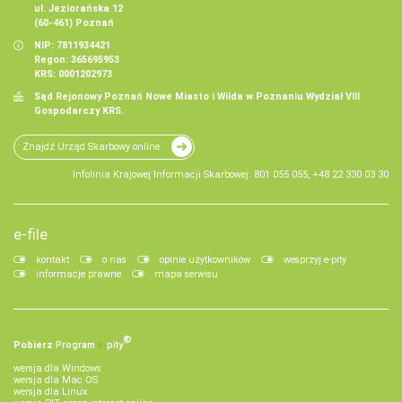
ul. Jeziorańska 12
(60-461) Poznań
NIP: 7811934421
Regon: 365695953
KRS: 0001202973
Sąd Rejonowy Poznań Nowe Miasto i Wilda w Poznaniu Wydział VIII
Gospodarczy KRS.
Znajdź Urząd Skarbowy online
Infolinia Krajowej Informacji Skarbowej: 801 055 055, +48 22 330 03 30
e-file
kontakt
o nas
opinie użytkowników
wesprzyj e-pity
informacje prawne
mapa serwisu
®
Pobierz
Program
e‑
pity
wersja dla Windows
wersja dla Mac OS
wersja dla Linux