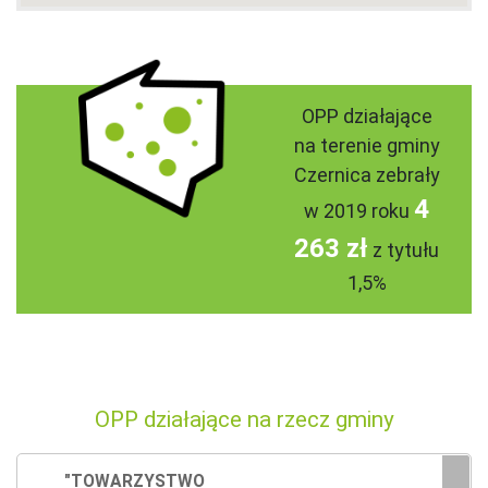
OPP działające
na terenie gminy
Czernica zebrały
4
w 2019 roku
263 zł
z tytułu
1,5%
OPP działające na rzecz gminy
"TOWARZYSTWO