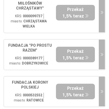
MIŁOŚNIKÓW
CHRZĄSTAWY"
Przekaż
1,5% teraz
KRS:
0000099737
miasto:
CHRZĄSTAWA
WIELKA
FUNDACJA "PO PROSTU
RAZEM"
Przekaż
1,5% teraz
KRS:
0000389177
miasto:
DOBRZYKOWICE
FUNDACJA KORONY
POLSKIEJ
Przekaż
1,5% teraz
KRS:
0000532552
miasto:
RATOWICE