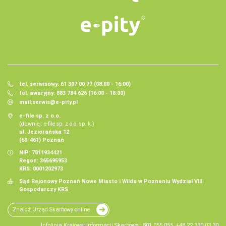
tel. serwisowy: 61 307 00 77 (08:00 - 16:00)
tel. awaryjny: 883 784 626 (16:00 - 18:00)
mail:
serwis@e-pity.pl
e-file sp. z o.o.
(dawniej: e-file sp. z o.o. sp. k.)
ul. Jeziorańska 12
(60-461) Poznań
NIP: 7811934421
Regon: 365695953
KRS: 0001202973
Sąd Rejonowy Poznań Nowe Miasto i Wilda w Poznaniu Wydział VIII
Gospodarczy KRS.
Znajdź Urząd Skarbowy online
Infolinia Krajowej Informacji Skarbowej: 801 055 055, +48 22 330 03 30