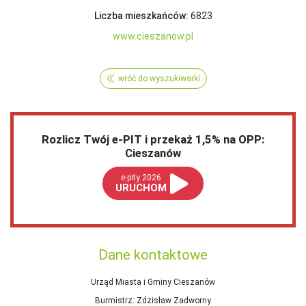
Liczba mieszkańców:
6823
www.cieszanow.pl
wróć do wyszukiwarki
Rozlicz Twój e-PIT i przekaż 1,5% na OPP:
Cieszanów
e-pity 2026
URUCHOM
Dane kontaktowe
Urząd Miasta i Gminy Cieszanów
Burmistrz
: Zdzisław Zadworny