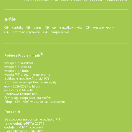
e-file
kontakt
o nas
opinie użytkowników
wesprzyj e-pity
informacje prawne
mapa serwisu
®
Pobierz
Program
e‑
pity
wersja dla Windows
wersja dla Mac OS
wersja dla Linux
wersja PIT przez internet online
aplikacje mobilne Android, iOS
archiwalna wersja Programu e-pity
e-pity 2026/2027 w fillup
e‑Faktury KSeF w fillup
Darmowa faktura KSeF
firmly aplikacja KSeF na telefon
fillup | k24 - KSeF w biurze rachunkowym
Poradniki
26 sposobów na obniżenie podatku PIT
jak wypełnić e-PIT'a 2027 ?
dostałem PIT-11 i co dalej?
ulgi i odliczenia - pity 2026