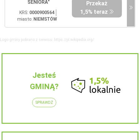
SENIORA"
Przekaż
1,5% teraz
KRS:
0000900564
miasto:
NIEMSTÓW
Logo gminy pobrano z serwisu: https://pl.wikipedia.org/
Jesteś
GMINĄ?
SPRAWDŹ