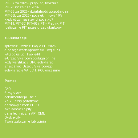
PIT-37 za 2026 - przykład, broszura
PIT-28 ryczałt za 2026
PIT-36 za 2026 - działalność gospodarcza
PIT-36L za 2026 - podatek liniowy 19%
kiedy otrzymasz zwrot podatku?
PIT-11, PIT-8C, PIT-4R i IFT - Płatnik PIT
rozliczenie PIT przez urząd skarbowy
e-Deklaracje
sprawdź i rozlicz Twój e PIT 2026
dlaczego warto sprawdzić Twój e-PIT
FAQ do usługi Twój e-PIT
e-Urząd Skarbowy obsługa online
kody weryfikacji UPO e-deklaracji
znajdź kod Urzędu Skarbowego
e-deklaracje VAT, CIT, PCC oraz inne
Pomoc
FAQ
filmy Video
dokumentacja - help
kalkulatory podatkowe
darmowy e-book PIT-11
aktualności e-pity
dane techniczne API, XML
Dysk e-pity
Twoje zgłoszenie lub opinia