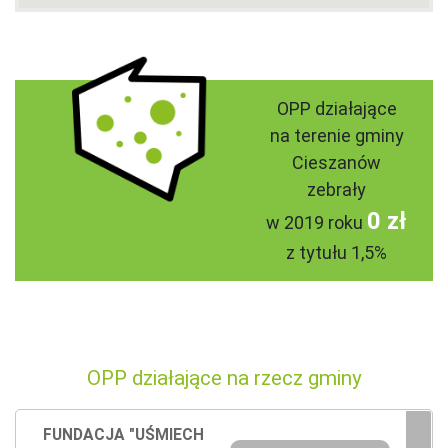
OPP działające
na terenie gminy
Cieszanów
zebrały
0 zł
w 2019 roku
z tytułu 1,5%
OPP działające na rzecz gminy
FUNDACJA "UŚMIECH