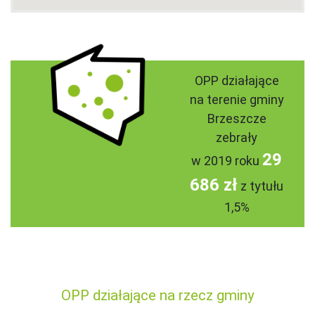
OPP działające
na terenie gminy
Brzeszcze
zebrały
29
w 2019 roku
686 zł
z tytułu
1,5%
OPP działające na rzecz gminy