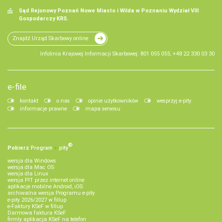
Sąd Rejonowy Poznań Nowe Miasto i Wilda w Poznaniu Wydział VIII
Gospodarczy KRS.
Znajdź Urząd Skarbowy online
Infolinia Krajowej Informacji Skarbowej: 801 055 055, +48 22 330 03 30
e-file
kontakt
o nas
opinie użytkowników
wesprzyj e-pity
informacje prawne
mapa serwisu
®
Pobierz
Program
e‑
pity
wersja dla Windows
wersja dla Mac OS
wersja dla Linux
wersja PIT przez internet online
aplikacje mobilne Android, iOS
archiwalna wersja Programu e-pity
e-pity 2026/2027 w fillup
e‑Faktury KSeF w fillup
Darmowa faktura KSeF
firmly aplikacja KSeF na telefon