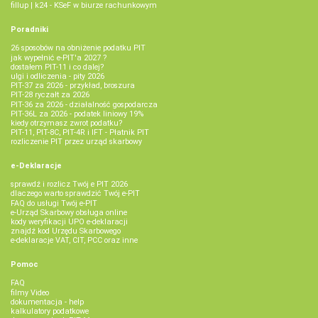
fillup | k24 - KSeF w biurze rachunkowym
Poradniki
26 sposobów na obniżenie podatku PIT
jak wypełnić e-PIT'a 2027 ?
dostałem PIT-11 i co dalej?
ulgi i odliczenia - pity 2026
PIT-37 za 2026 - przykład, broszura
PIT-28 ryczałt za 2026
PIT-36 za 2026 - działalność gospodarcza
PIT-36L za 2026 - podatek liniowy 19%
kiedy otrzymasz zwrot podatku?
PIT-11, PIT-8C, PIT-4R i IFT - Płatnik PIT
rozliczenie PIT przez urząd skarbowy
e-Deklaracje
sprawdź i rozlicz Twój e PIT 2026
dlaczego warto sprawdzić Twój e-PIT
FAQ do usługi Twój e-PIT
e-Urząd Skarbowy obsługa online
kody weryfikacji UPO e-deklaracji
znajdź kod Urzędu Skarbowego
e-deklaracje VAT, CIT, PCC oraz inne
Pomoc
FAQ
filmy Video
dokumentacja - help
kalkulatory podatkowe