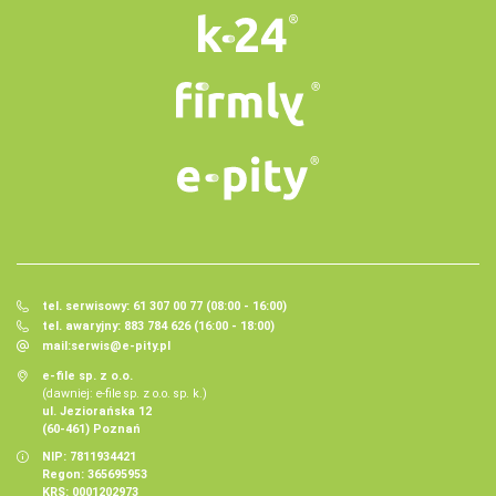
tel. serwisowy: 61 307 00 77 (08:00 - 16:00)
tel. awaryjny: 883 784 626 (16:00 - 18:00)
mail:
serwis@e-pity.pl
e-file sp. z o.o.
(dawniej: e-file sp. z o.o. sp. k.)
ul. Jeziorańska 12
(60-461) Poznań
NIP: 7811934421
Regon: 365695953
KRS: 0001202973