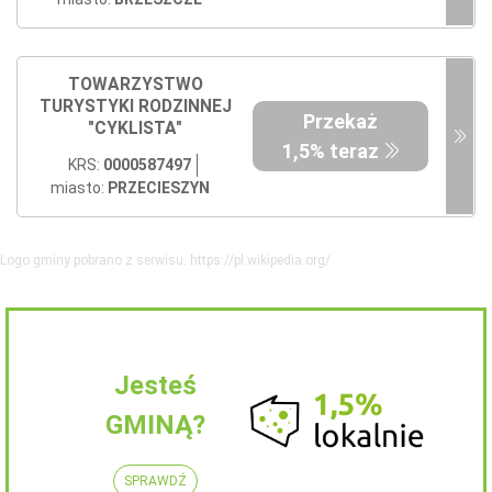
TOWARZYSTWO
TURYSTYKI RODZINNEJ
Przekaż
"CYKLISTA"
1,5% teraz
KRS:
0000587497
miasto:
PRZECIESZYN
Logo gminy pobrano z serwisu: https://pl.wikipedia.org/
Jesteś
GMINĄ?
SPRAWDŹ