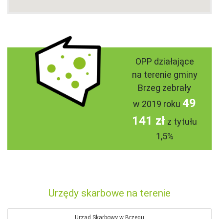
OPP działające
na terenie gminy
Brzeg zebrały
49
w 2019 roku
141 zł
z tytułu
1,5%
Urzędy skarbowe na terenie
Urząd Skarbowy w Brzegu