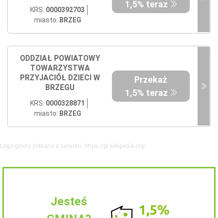
1,5% teraz
KRS:
0000392703
miasto:
BRZEG
ODDZIAŁ POWIATOWY
TOWARZYSTWA
PRZYJACIÓŁ DZIECI W
Przekaż
BRZEGU
1,5% teraz
KRS:
0000328871
miasto:
BRZEG
Logo gminy pobrano z serwisu: https://pl.wikipedia.org/
Jesteś