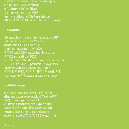
archiwalna wersja Programu e-pity
e-pity 2026/2027 w fillup
e‑Faktury KSeF w fillup
Darmowa faktura KSeF
firmly aplikacja KSeF na telefon
fillup | k24 - KSeF w biurze rachunkowym
Poradniki
26 sposobów na obniżenie podatku PIT
jak wypełnić e-PIT'a 2027 ?
dostałem PIT-11 i co dalej?
ulgi i odliczenia - pity 2026
PIT-37 za 2026 - przykład, broszura
PIT-28 ryczałt za 2026
PIT-36 za 2026 - działalność gospodarcza
PIT-36L za 2026 - podatek liniowy 19%
kiedy otrzymasz zwrot podatku?
PIT-11, PIT-8C, PIT-4R i IFT - Płatnik PIT
rozliczenie PIT przez urząd skarbowy
e-Deklaracje
sprawdź i rozlicz Twój e PIT 2026
dlaczego warto sprawdzić Twój e-PIT
FAQ do usługi Twój e-PIT
e-Urząd Skarbowy obsługa online
kody weryfikacji UPO e-deklaracji
znajdź kod Urzędu Skarbowego
e-deklaracje VAT, CIT, PCC oraz inne
Pomoc