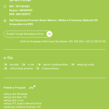
(60-461) Poznań
NIP: 7811934421
Regon: 365695953
KRS: 0001202973
Sąd Rejonowy Poznań Nowe Miasto i Wilda w Poznaniu Wydział VIII
Gospodarczy KRS.
Znajdź Urząd Skarbowy online
Infolinia Krajowej Informacji Skarbowej: 801 055 055, +48 22 330 03 30
e-file
kontakt
o nas
opinie użytkowników
wesprzyj e-pity
informacje prawne
mapa serwisu
®
Pobierz
Program
e‑
pity
wersja dla Windows
wersja dla Mac OS
wersja dla Linux
wersja PIT przez internet online
aplikacje mobilne Android, iOS