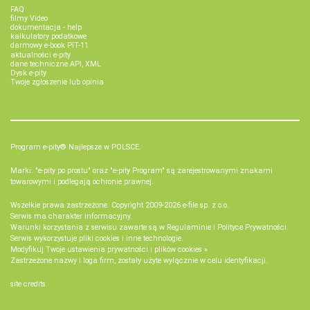
FAQ
filmy Video
dokumentacja - help
kalkulatory podatkowe
darmowy e-book PIT-11
aktualności e-pity
dane techniczne API, XML
Dysk e-pity
Twoje zgłoszenie lub opinia
Program e-pity® Najlepsze w POLSCE.
Marki: "e-pity po prostu" oraz "e-pity Program" są zarejestrowanymi znakami
towarowymi i podlegają ochronie prawnej.
Wszelkie prawa zastrzeżone. Copyright 2009-2026
e-file sp. z o.o.
Serwis ma charakter informacyjny.
Warunki korzystania z serwisu zawarte są w
Regulaminie
i
Polityce Prywatności
.
Serwis wykorzystuje
pliki cookies i inne technologie
.
Modyfikuj Twoje ustawienia prywatności i plików cookies »
Zastrzeżone nazwy i loga firm, zostały użyte wyłącznie w celu identyfikacji.
site credits