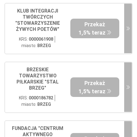
KLUB INTEGRACJI
TWÓRCZYCH
"STOWARZYSZENIE
Przekaż
ŻYWYCH POETÓW"
1,5% teraz
KRS:
0000061908
miasto:
BRZEG
BRZESKIE
TOWARZYSTWO
PIŁKARSKIE "STAL
Przekaż
BRZEG"
1,5% teraz
KRS:
0000186782
miasto:
BRZEG
FUNDACJA "CENTRUM
AKTYWNEGO