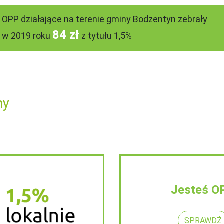
OPP działające na terenie gminy Bodzentyn zebrały
84 zł
w 2019 roku
z tytułu 1,5%
ny
Jesteś O
SPRAWDŹ