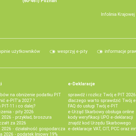
(60-461) Poznań
Infolinia Krajowe
opinie użytkowników
wesprzyj e-pity
informacje pra
i
e-Deklaracje
bów na obniżenie podatku PIT
sprawdź i rozlicz Twój e PIT 2026
nić e-PIT'a 2027 ?
dlaczego warto sprawdzić Twój e
PIT-11 i co dalej?
FAQ do usługi Twój e-PIT
iczenia - pity 2026
e-Urząd Skarbowy obsługa online
 2026 - przykład, broszura
kody weryfikacji UPO e-deklaracji
czałt za 2026
znajdź kod Urzędu Skarbowego
a 2026 - działalność gospodarcza
e-deklaracje VAT, CIT, PCC oraz in
za 2026 - podatek liniowy 19%