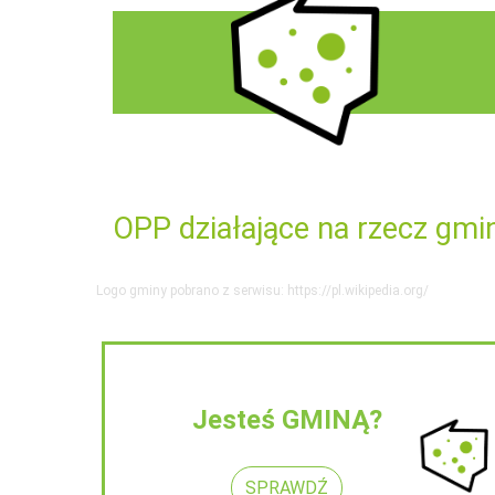
OPP działające na rzecz gmi
Logo gminy pobrano z serwisu: https://pl.wikipedia.org/
Jesteś GMINĄ?
SPRAWDŹ