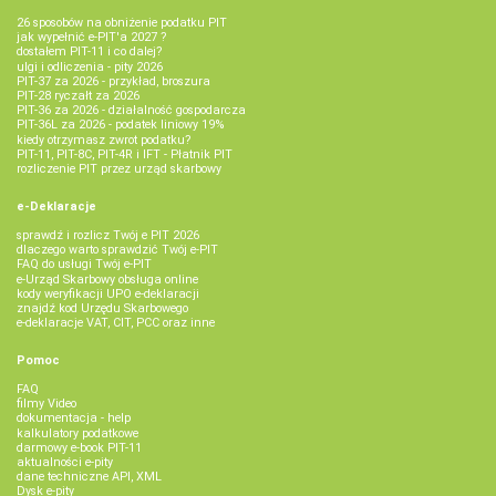
26 sposobów na obniżenie podatku PIT
jak wypełnić e-PIT'a 2027 ?
dostałem PIT-11 i co dalej?
ulgi i odliczenia - pity 2026
PIT-37 za 2026 - przykład, broszura
PIT-28 ryczałt za 2026
PIT-36 za 2026 - działalność gospodarcza
PIT-36L za 2026 - podatek liniowy 19%
kiedy otrzymasz zwrot podatku?
PIT-11, PIT-8C, PIT-4R i IFT - Płatnik PIT
rozliczenie PIT przez urząd skarbowy
e-Deklaracje
sprawdź i rozlicz Twój e PIT 2026
dlaczego warto sprawdzić Twój e-PIT
FAQ do usługi Twój e-PIT
e-Urząd Skarbowy obsługa online
kody weryfikacji UPO e-deklaracji
znajdź kod Urzędu Skarbowego
e-deklaracje VAT, CIT, PCC oraz inne
Pomoc
FAQ
filmy Video
dokumentacja - help
kalkulatory podatkowe
darmowy e-book PIT-11
aktualności e-pity
dane techniczne API, XML
Dysk e-pity