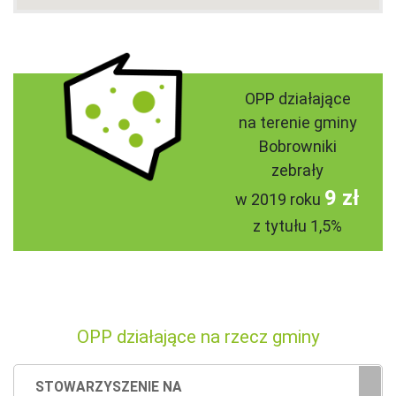
OPP działające
na terenie gminy
Bobrowniki
zebrały
9 zł
w 2019 roku
z tytułu 1,5%
OPP działające na rzecz gminy
STOWARZYSZENIE NA