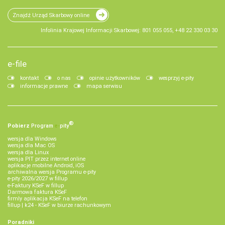
Znajdź Urząd Skarbowy online
Infolinia Krajowej Informacji Skarbowej: 801 055 055, +48 22 330 03 30
e-file
kontakt
o nas
opinie użytkowników
wesprzyj e-pity
informacje prawne
mapa serwisu
®
Pobierz
Program
e‑
pity
wersja dla Windows
wersja dla Mac OS
wersja dla Linux
wersja PIT przez internet online
aplikacje mobilne Android, iOS
archiwalna wersja Programu e-pity
e-pity 2026/2027 w fillup
e‑Faktury KSeF w fillup
Darmowa faktura KSeF
firmly aplikacja KSeF na telefon
fillup | k24 - KSeF w biurze rachunkowym
Poradniki