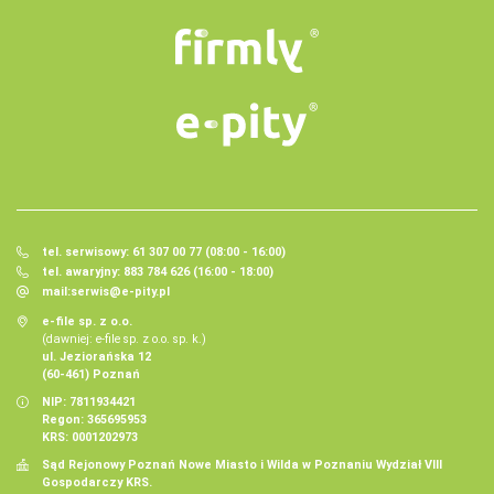
tel. serwisowy: 61 307 00 77 (08:00 - 16:00)
tel. awaryjny: 883 784 626 (16:00 - 18:00)
mail:
serwis@e-pity.pl
e-file sp. z o.o.
(dawniej: e-file sp. z o.o. sp. k.)
ul. Jeziorańska 12
(60-461) Poznań
NIP: 7811934421
Regon: 365695953
KRS: 0001202973
Sąd Rejonowy Poznań Nowe Miasto i Wilda w Poznaniu Wydział VIII
Gospodarczy KRS.