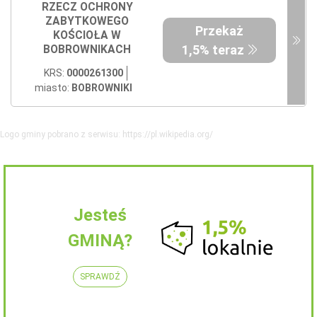
RZECZ OCHRONY
ZABYTKOWEGO
Przekaż
KOŚCIOŁA W
1,5% teraz
BOBROWNIKACH
KRS:
0000261300
miasto:
BOBROWNIKI
Logo gminy pobrano z serwisu: https://pl.wikipedia.org/
Jesteś
GMINĄ?
SPRAWDŹ