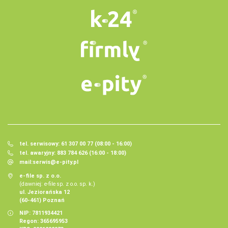
tel. serwisowy: 61 307 00 77 (08:00 - 16:00)
tel. awaryjny: 883 784 626 (16:00 - 18:00)
mail:
serwis@e-pity.pl
e-file sp. z o.o.
(dawniej: e-file sp. z o.o. sp. k.)
ul. Jeziorańska 12
(60-461) Poznań
NIP: 7811934421
Regon: 365695953