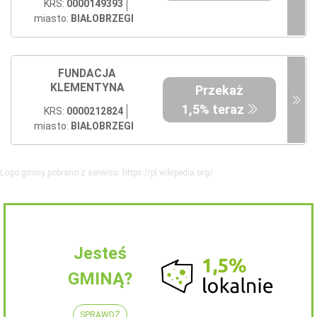
KRS:
0000149393
miasto:
BIAŁOBRZEGI
FUNDACJA
KLEMENTYNA
Przekaż
1,5% teraz
KRS:
0000212824
miasto:
BIAŁOBRZEGI
Logo gminy pobrano z serwisu: https://pl.wikipedia.org/
Jesteś
GMINĄ?
SPRAWDŹ