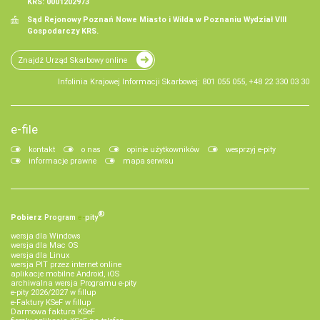
KRS: 0001202973
Sąd Rejonowy Poznań Nowe Miasto i Wilda w Poznaniu Wydział VIII
Gospodarczy KRS.
Znajdź Urząd Skarbowy online
Infolinia Krajowej Informacji Skarbowej: 801 055 055, +48 22 330 03 30
e-file
kontakt
o nas
opinie użytkowników
wesprzyj e-pity
informacje prawne
mapa serwisu
®
Pobierz
Program
e‑
pity
wersja dla Windows
wersja dla Mac OS
wersja dla Linux
wersja PIT przez internet online
aplikacje mobilne Android, iOS
archiwalna wersja Programu e-pity
e-pity 2026/2027 w fillup
e‑Faktury KSeF w fillup
Darmowa faktura KSeF