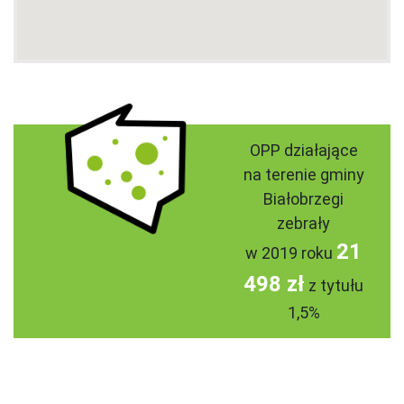
OPP działające
na terenie gminy
Białobrzegi
zebrały
21
w 2019 roku
498 zł
z tytułu
1,5%