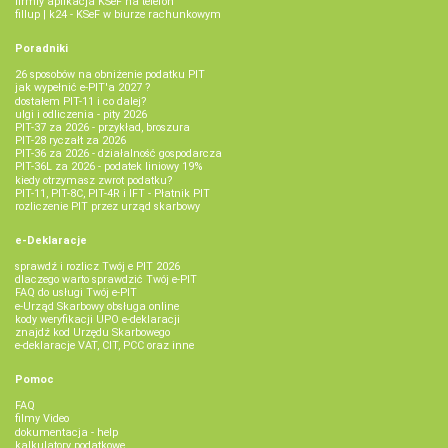
firmly aplikacja KSeF na telefon
fillup | k24 - KSeF w biurze rachunkowym
Poradniki
26 sposobów na obniżenie podatku PIT
jak wypełnić e-PIT'a 2027 ?
dostałem PIT-11 i co dalej?
ulgi i odliczenia - pity 2026
PIT-37 za 2026 - przykład, broszura
PIT-28 ryczałt za 2026
PIT-36 za 2026 - działalność gospodarcza
PIT-36L za 2026 - podatek liniowy 19%
kiedy otrzymasz zwrot podatku?
PIT-11, PIT-8C, PIT-4R i IFT - Płatnik PIT
rozliczenie PIT przez urząd skarbowy
e-Deklaracje
sprawdź i rozlicz Twój e PIT 2026
dlaczego warto sprawdzić Twój e-PIT
FAQ do usługi Twój e-PIT
e-Urząd Skarbowy obsługa online
kody weryfikacji UPO e-deklaracji
znajdź kod Urzędu Skarbowego
e-deklaracje VAT, CIT, PCC oraz inne
Pomoc
FAQ
filmy Video
dokumentacja - help
kalkulatory podatkowe