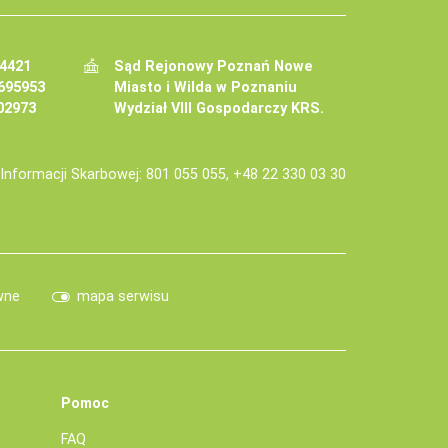
34421
Sąd Rejonowy Poznań Nowe
695953
Miasto i Wilda w Poznaniu
02973
Wydział VIII Gospodarczy KRS.
j Informacji Skarbowej: 801 055 055, +48 22 330 03 30
wne
mapa serwisu
Pomoc
FAQ