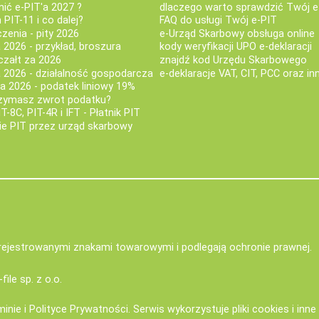
nić e-PIT'a 2027 ?
dlaczego warto sprawdzić Twój e
PIT-11 i co dalej?
FAQ do usługi Twój e-PIT
iczenia - pity 2026
e-Urząd Skarbowy obsługa online
 2026 - przykład, broszura
kody weryfikacji UPO e-deklaracji
czałt za 2026
znajdź kod Urzędu Skarbowego
a 2026 - działalność gospodarcza
e-deklaracje VAT, CIT, PCC oraz in
za 2026 - podatek liniowy 19%
rzymasz zwrot podatku?
IT-8C, PIT-4R i IFT - Płatnik PIT
nie PIT przez urząd skarbowy
zarejestrowanymi znakami towarowymi i podlegają ochronie prawnej.
-file sp. z o.o.
minie
i
Polityce Prywatności
. Serwis wykorzystuje
pliki cookies i inn