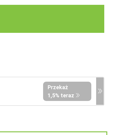
Przekaż
1,5% teraz