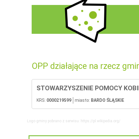
OPP działające na rzecz gmi
STOWARZYSZENIE POMOCY KOBIE
KRS:
0000219599
miasto:
BARDO ŚLĄSKIE
Logo gminy pobrano z serwisu: https://pl.wikipedia.org/