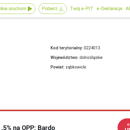
line uruchom
Pobierz
Twój e-PIT
e-Deklaracje
A
Kod terytorialny:
0224013
Województwo:
dolnośląskie
Powiat:
ząbkowicki
e
 1,5% na OPP: Bardo