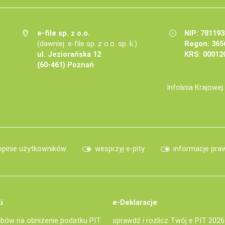
e-file sp. z o.o.
NIP: 78119
(dawniej: e-file sp. z o.o. sp. k.)
Regon: 365
ul. Jeziorańska 12
KRS: 00012
(60-461) Poznań
Infolinia Krajowe
opinie użytkowników
wesprzyj e-pity
informacje pra
i
e-Deklaracje
bów na obniżenie podatku PIT
sprawdź i rozlicz Twój e PIT 2026