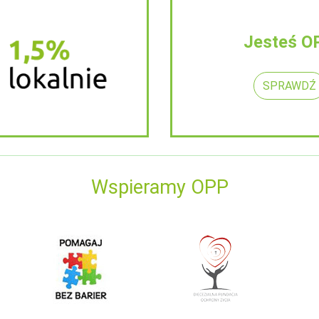
Jesteś O
SPRAWDŹ
Wspieramy OPP