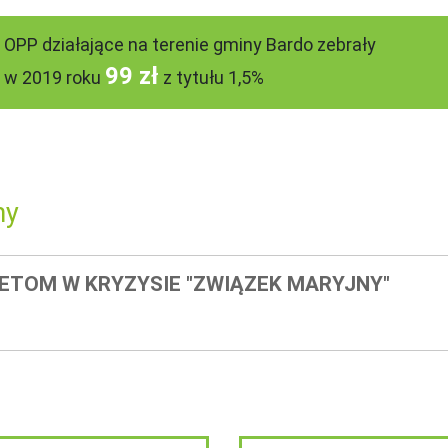
OPP działające na terenie gminy Bardo zebrały
99 zł
w 2019 roku
z tytułu 1,5%
ny
TOM W KRYZYSIE "ZWIĄZEK MARYJNY"