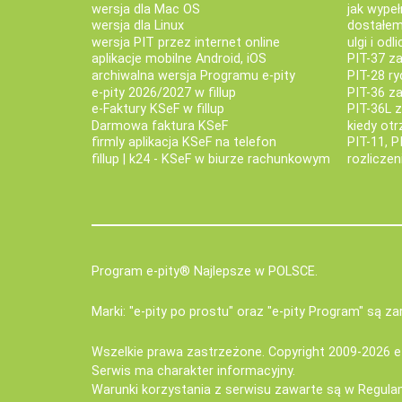
wersja dla Mac OS
jak wypeł
wersja dla Linux
dostałem 
wersja PIT przez internet online
ulgi i odl
aplikacje mobilne Android, iOS
PIT-37 za
archiwalna wersja Programu e-pity
PIT-28 ry
e-pity 2026/2027 w fillup
PIT-36 z
e‑Faktury KSeF w fillup
PIT-36L 
Darmowa faktura KSeF
kiedy ot
firmly aplikacja KSeF na telefon
PIT-11, P
fillup | k24 - KSeF w biurze rachunkowym
rozlicze
Program e-pity® Najlepsze w POLSCE.
Marki: "e-pity po prostu" oraz "e-pity Program" są 
Wszelkie prawa zastrzeżone. Copyright 2009-2026
e
Serwis ma charakter informacyjny.
Warunki korzystania z serwisu zawarte są w
Regula