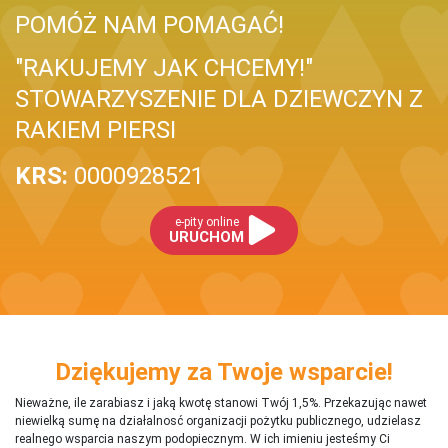
POMÓŻ NAM POMAGAĆ!
"RAKUJEMY JAK CHCEMY!"
STOWARZYSZENIE DLA DZIEWCZYN Z
RAKIEM PIERSI
KRS:
0000928521
e-pity online
URUCHOM
Dziękujemy za Twoje wsparcie!
Nieważne, ile zarabiasz i jaką kwotę stanowi Twój 1,5%. Przekazując nawet
niewielką sumę na działalnosć organizacji pożytku publicznego, udzielasz
realnego wsparcia naszym podopiecznym. W ich imieniu jesteśmy Ci