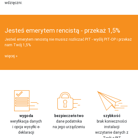
wdzięczni.
Jesteś emerytem rencistą - przekaż 1,5%
Jesteś emerytem rencistą nie musisz rozliczać PIT - wyślij PIT‑OP i przekaż
nam Twój 1,5%
więcej
wygoda
bezpieczeństwo
szybkość
weryfikacja danych
dane podatnika
brak konieczności
i opcja wysyłki e-
na jego urządzeniu
instalacji
deklaracji
wczytanie danych z
Twój e-PIT