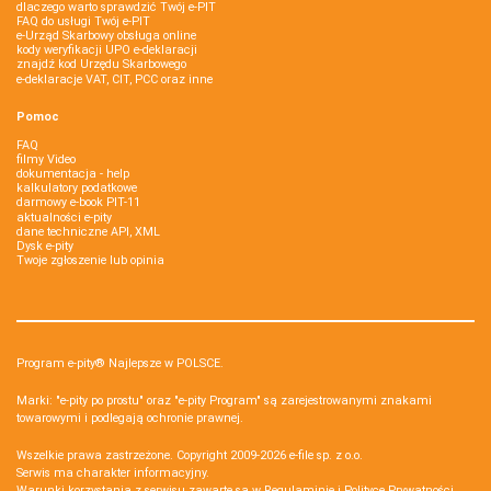
dlaczego warto sprawdzić Twój e-PIT
FAQ do usługi Twój e-PIT
e-Urząd Skarbowy obsługa online
kody weryfikacji UPO e-deklaracji
znajdź kod Urzędu Skarbowego
e-deklaracje VAT, CIT, PCC oraz inne
Pomoc
FAQ
filmy Video
dokumentacja - help
kalkulatory podatkowe
darmowy e-book PIT-11
aktualności e-pity
dane techniczne API, XML
Dysk e-pity
Twoje zgłoszenie lub opinia
Program e-pity® Najlepsze w POLSCE.
Marki: "e-pity po prostu" oraz "e-pity Program" są zarejestrowanymi znakami
towarowymi i podlegają ochronie prawnej.
Wszelkie prawa zastrzeżone. Copyright 2009-2026
e-file sp. z o.o.
Serwis ma charakter informacyjny.
Warunki korzystania z serwisu zawarte są w
Regulaminie
i
Polityce Prywatności
.