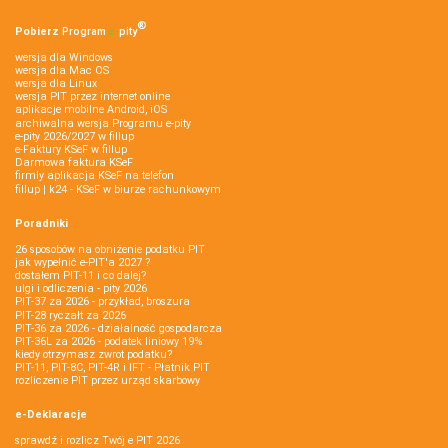
®
Pobierz
Program
e‑
pity
wersja dla Windows
wersja dla Mac OS
wersja dla Linux
wersja PIT przez internet online
aplikacje mobilne Android, iOS
archiwalna wersja Programu e-pity
e-pity 2026/2027 w fillup
e‑Faktury KSeF w fillup
Darmowa faktura KSeF
firmly aplikacja KSeF na telefon
fillup | k24 - KSeF w biurze rachunkowym
Poradniki
26 sposobów na obniżenie podatku PIT
jak wypełnić e-PIT'a 2027 ?
dostałem PIT-11 i co dalej?
ulgi i odliczenia - pity 2026
PIT-37 za 2026 - przykład, broszura
PIT-28 ryczałt za 2026
PIT-36 za 2026 - działalność gospodarcza
PIT-36L za 2026 - podatek liniowy 19%
kiedy otrzymasz zwrot podatku?
PIT-11, PIT-8C, PIT-4R i IFT - Płatnik PIT
rozliczenie PIT przez urząd skarbowy
e-Deklaracje
sprawdź i rozlicz Twój e PIT 2026