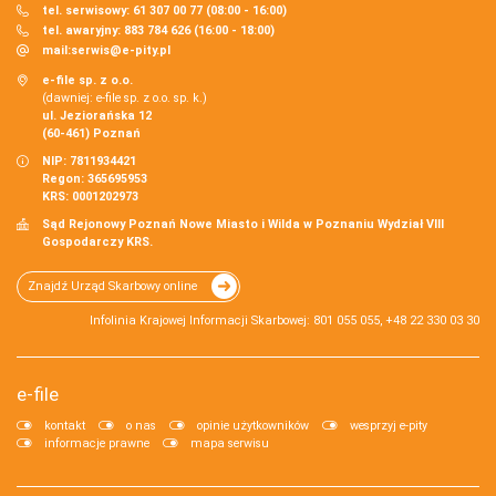
tel. serwisowy: 61 307 00 77 (08:00 - 16:00)
tel. awaryjny: 883 784 626 (16:00 - 18:00)
mail:
serwis@e-pity.pl
e-file sp. z o.o.
(dawniej: e-file sp. z o.o. sp. k.)
ul. Jeziorańska 12
(60-461) Poznań
NIP: 7811934421
Regon: 365695953
KRS: 0001202973
Sąd Rejonowy Poznań Nowe Miasto i Wilda w Poznaniu Wydział VIII
Gospodarczy KRS.
Znajdź Urząd Skarbowy online
Infolinia Krajowej Informacji Skarbowej: 801 055 055, +48 22 330 03 30
e-file
kontakt
o nas
opinie użytkowników
wesprzyj e-pity
informacje prawne
mapa serwisu