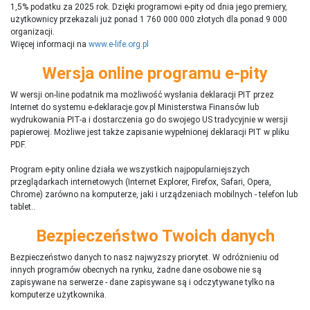
1,5% podatku za 2025 rok. Dzięki programowi e-pity od dnia jego premiery,
użytkownicy przekazali już ponad 1 760 000 000 złotych dla ponad 9 000
organizacji.
Więcej informacji na
www.e-life.org.pl
Wersja online programu e-pity
W wersji on-line podatnik ma możliwość wysłania deklaracji PIT przez
Internet do systemu e-deklaracje.gov.pl Ministerstwa Finansów lub
wydrukowania PIT-a i dostarczenia go do swojego US tradycyjnie w wersji
papierowej. Możliwe jest także zapisanie wypełnionej deklaracji PIT w pliku
PDF.
Program e-pity online działa we wszystkich najpopularniejszych
przeglądarkach internetowych (Internet Explorer, Firefox, Safari, Opera,
Chrome) zarówno na komputerze, jaki i urządzeniach mobilnych - telefon lub
tablet..
Bezpieczeństwo Twoich danych
Bezpieczeństwo danych to nasz najwyższy priorytet. W odróżnieniu od
innych programów obecnych na rynku,
ż
adne dane osobowe nie są
zapisywane na serwerze - dane zapisywane są i odczytywane tylko na
komputerze użytkownika.