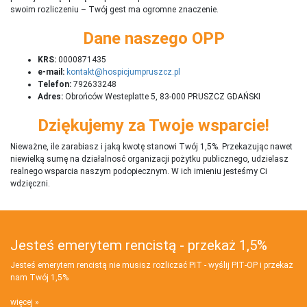
swoim rozliczeniu – Twój gest ma ogromne znaczenie.
Dane naszego OPP
KRS:
0000871435
e-mail:
kontakt@hospicjumpruszcz.pl
Telefon:
792633248
Adres:
Obrońców Westeplatte 5, 83-000 PRUSZCZ GDAŃSKI
Dziękujemy za Twoje wsparcie!
Nieważne, ile zarabiasz i jaką kwotę stanowi Twój 1,5%. Przekazując nawet
niewielką sumę na działalnosć organizacji pożytku publicznego, udzielasz
realnego wsparcia naszym podopiecznym. W ich imieniu jesteśmy Ci
wdzięczni.
Jesteś emerytem rencistą - przekaż 1,5%
Jesteś emerytem rencistą nie musisz rozliczać PIT - wyślij PIT‑OP i przekaż
nam Twój 1,5%
więcej