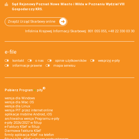
Sąd Rejonowy Poznań Nowe Miasto i Wilda w Poznaniu Wydział VIII
Gospodarczy KRS.
Znajdź Urząd Skarbowy online
Infolinia Krajowej Informacji Skarbowej: 801 055 055, +48 22 330 03 30
e-file
kontakt
o nas
opinie użytkowników
wesprzyj e-pity
informacje prawne
mapa serwisu
®
Pobierz
Program
e‑
pity
wersja dla Windows
wersja dla Mac OS
wersja dla Linux
wersja PIT przez internet online
aplikacje mobilne Android, iOS
archiwalna wersja Programu e-pity
e-pity 2026/2027 w fillup
e‑Faktury KSeF w fillup
Darmowa faktura KSeF
firmly aplikacja KSeF na telefon