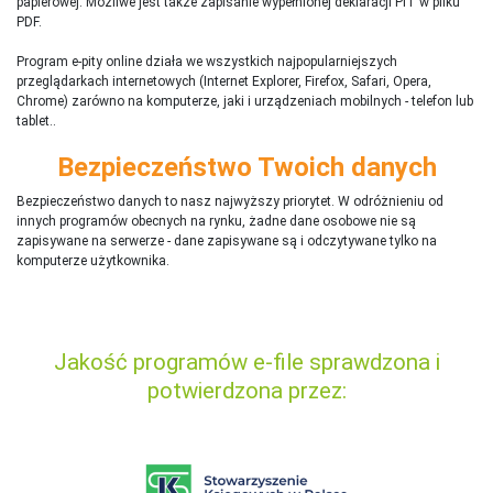
papierowej. Możliwe jest także zapisanie wypełnionej deklaracji PIT w pliku
PDF.
Program e-pity online działa we wszystkich najpopularniejszych
przeglądarkach internetowych (Internet Explorer, Firefox, Safari, Opera,
Chrome) zarówno na komputerze, jaki i urządzeniach mobilnych - telefon lub
tablet..
Bezpieczeństwo Twoich danych
Bezpieczeństwo danych to nasz najwyższy priorytet. W odróżnieniu od
innych programów obecnych na rynku,
ż
adne dane osobowe nie są
zapisywane na serwerze - dane zapisywane są i odczytywane tylko na
komputerze użytkownika.
Jakość programów e-file sprawdzona i
potwierdzona przez: