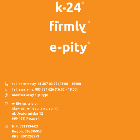
tel. serwisowy: 61 307 00 77 (08:00 - 16:00)
tel. awaryjny: 883 784 626 (16:00 - 18:00)
mail:
serwis@e-pity.pl
e-file sp. z o.o.
(dawniej: e-file sp. z o.o. sp. k.)
ul. Jeziorańska 12
(60-461) Poznań
NIP: 7811934421
Regon: 365695953
KRS: 0001202973