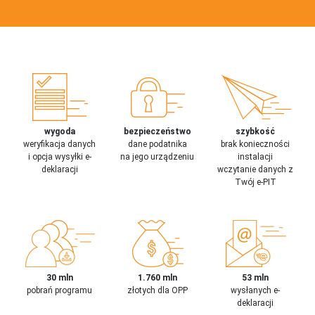
wygoda
bezpieczeństwo
szybkość
weryfikacja danych
dane podatnika
brak konieczności
i opcja wysyłki e-
na jego urządzeniu
instalacji
deklaracji
wczytanie danych z
Twój e-PIT
30 mln
1.760 mln
53 mln
pobrań programu
złotych dla OPP
wysłanych e-
deklaracji