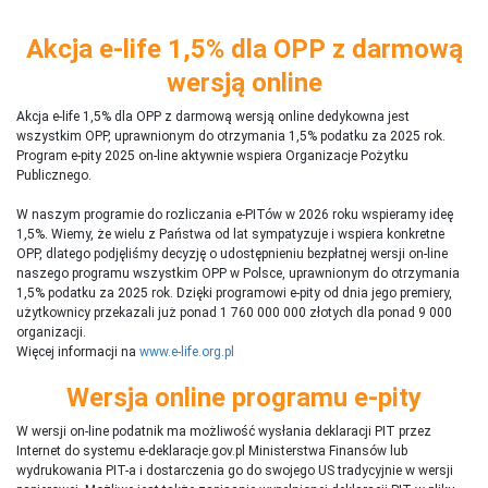
Akcja e-life 1,5% dla OPP z darmową
wersją online
Akcja e-life 1,5% dla OPP z darmową wersją online dedykowna jest
wszystkim OPP, uprawnionym do otrzymania 1,5% podatku za 2025 rok.
Program e-pity 2025 on-line aktywnie wspiera Organizacje Pożytku
Publicznego.
W naszym programie do rozliczania e-PITów w 2026 roku wspieramy ideę
1,5%. Wiemy, że wielu z Państwa od lat sympatyzuje i wspiera konkretne
OPP, dlatego podjęliśmy decyzję o udostępnieniu bezpłatnej wersji on-line
naszego programu wszystkim OPP w Polsce, uprawnionym do otrzymania
1,5% podatku za 2025 rok. Dzięki programowi e-pity od dnia jego premiery,
użytkownicy przekazali już ponad 1 760 000 000 złotych dla ponad 9 000
organizacji.
Więcej informacji na
www.e-life.org.pl
Wersja online programu e-pity
W wersji on-line podatnik ma możliwość wysłania deklaracji PIT przez
Internet do systemu e-deklaracje.gov.pl Ministerstwa Finansów lub
wydrukowania PIT-a i dostarczenia go do swojego US tradycyjnie w wersji