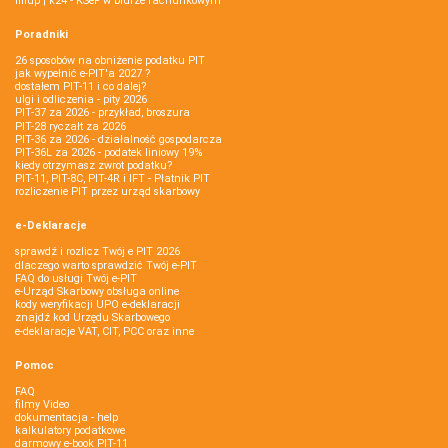
fillup | k24 - KSeF w biurze rachunkowym
Poradniki
26 sposobów na obniżenie podatku PIT
jak wypełnić e-PIT'a 2027 ?
dostałem PIT-11 i co dalej?
ulgi i odliczenia - pity 2026
PIT-37 za 2026 - przykład, broszura
PIT-28 ryczałt za 2026
PIT-36 za 2026 - działalność gospodarcza
PIT-36L za 2026 - podatek liniowy 19%
kiedy otrzymasz zwrot podatku?
PIT-11, PIT-8C, PIT-4R i IFT - Płatnik PIT
rozliczenie PIT przez urząd skarbowy
e-Deklaracje
sprawdź i rozlicz Twój e PIT 2026
dlaczego warto sprawdzić Twój e-PIT
FAQ do usługi Twój e-PIT
e-Urząd Skarbowy obsługa online
kody weryfikacji UPO e-deklaracji
znajdź kod Urzędu Skarbowego
e-deklaracje VAT, CIT, PCC oraz inne
Pomoc
FAQ
filmy Video
dokumentacja - help
kalkulatory podatkowe
darmowy e-book PIT-11