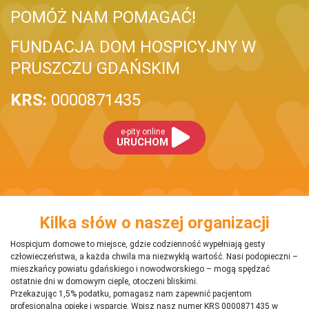
POMÓŻ NAM POMAGAĆ!
FUNDACJA DOM HOSPICYJNY W
PRUSZCZU GDAŃSKIM
KRS:
0000871435
e-pity online
URUCHOM
Kilka słów o naszej organizacji
Hospicjum domowe to miejsce, gdzie codzienność wypełniają gesty
człowieczeństwa, a każda chwila ma niezwykłą wartość. Nasi podopieczni –
mieszkańcy powiatu gdańskiego i nowodworskiego – mogą spędzać
ostatnie dni w domowym cieple, otoczeni bliskimi.
Przekazując 1,5% podatku, pomagasz nam zapewnić pacjentom
profesjonalną opiekę i wsparcie. Wpisz nasz numer KRS 0000871435 w