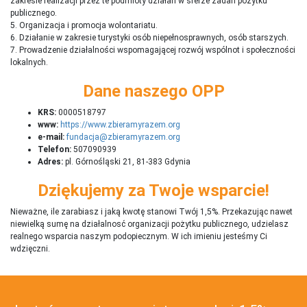
zakresie realizacji przez te podmioty działań w sferze zadań pożytku
publicznego.
5. Organizacja i promocja wolontariatu.
6. Działanie w zakresie turystyki osób niepełnosprawnych, osób starszych.
7. Prowadzenie działalności wspomagającej rozwój wspólnot i społeczności
lokalnych.
Dane naszego OPP
KRS:
0000518797
www:
https://www.zbieramyrazem.org
e-mail:
fundacja@zbieramyrazem.org
Telefon:
507090939
Adres:
pl. Górnośląski 21, 81-383 Gdynia
Dziękujemy za Twoje wsparcie!
Nieważne, ile zarabiasz i jaką kwotę stanowi Twój 1,5%. Przekazując nawet
niewielką sumę na działalnosć organizacji pożytku publicznego, udzielasz
realnego wsparcia naszym podopiecznym. W ich imieniu jesteśmy Ci
wdzięczni.