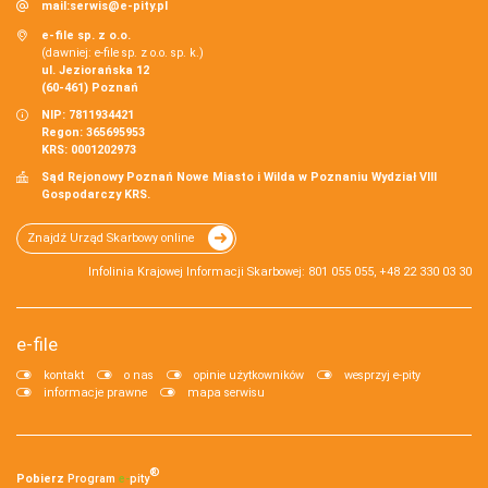
mail:
serwis@e-pity.pl
e-file sp. z o.o.
(dawniej: e-file sp. z o.o. sp. k.)
ul. Jeziorańska 12
(60-461) Poznań
NIP: 7811934421
Regon: 365695953
KRS: 0001202973
Sąd Rejonowy Poznań Nowe Miasto i Wilda w Poznaniu Wydział VIII
Gospodarczy KRS.
Znajdź Urząd Skarbowy online
Infolinia Krajowej Informacji Skarbowej: 801 055 055, +48 22 330 03 30
e-file
kontakt
o nas
opinie użytkowników
wesprzyj e-pity
informacje prawne
mapa serwisu
®
Pobierz
Program
e‑
pity