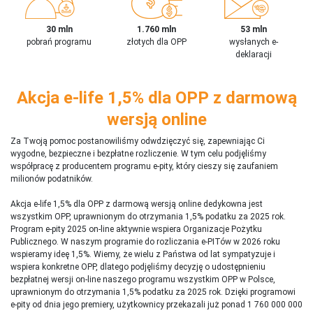
30 mln
1.760 mln
53 mln
pobrań programu
złotych dla OPP
wysłanych e-
deklaracji
Akcja e-life 1,5% dla OPP z darmową
wersją online
Za Twoją pomoc postanowiliśmy odwdzięczyć się, zapewniając Ci
wygodne, bezpieczne i bezpłatne rozliczenie. W tym celu podjęliśmy
współpracę z producentem programu e-pity, który cieszy się zaufaniem
milionów podatników.
Akcja e-life 1,5% dla OPP z darmową wersją online dedykowna jest
wszystkim OPP, uprawnionym do otrzymania 1,5% podatku za 2025 rok.
Program e-pity 2025 on-line aktywnie wspiera Organizacje Pożytku
Publicznego. W naszym programie do rozliczania e-PITów w 2026 roku
wspieramy ideę 1,5%. Wiemy, że wielu z Państwa od lat sympatyzuje i
wspiera konkretne OPP, dlatego podjęliśmy decyzję o udostępnieniu
bezpłatnej wersji on-line naszego programu wszystkim OPP w Polsce,
uprawnionym do otrzymania 1,5% podatku za 2025 rok. Dzięki programowi
e-pity od dnia jego premiery, użytkownicy przekazali już ponad 1 760 000 000