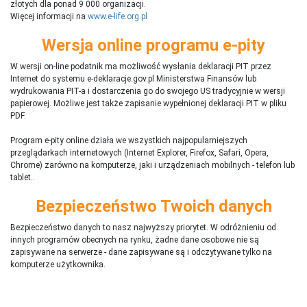
złotych dla ponad 9 000 organizacji.
Więcej informacji na
www.e-life.org.pl
Wersja online programu e-pity
W wersji on-line podatnik ma możliwość wysłania deklaracji PIT przez
Internet do systemu e-deklaracje.gov.pl Ministerstwa Finansów lub
wydrukowania PIT-a i dostarczenia go do swojego US tradycyjnie w wersji
papierowej. Możliwe jest także zapisanie wypełnionej deklaracji PIT w pliku
PDF.
Program e-pity online działa we wszystkich najpopularniejszych
przeglądarkach internetowych (Internet Explorer, Firefox, Safari, Opera,
Chrome) zarówno na komputerze, jaki i urządzeniach mobilnych - telefon lub
tablet..
Bezpieczeństwo Twoich danych
Bezpieczeństwo danych to nasz najwyższy priorytet. W odróżnieniu od
innych programów obecnych na rynku,
ż
adne dane osobowe nie są
zapisywane na serwerze - dane zapisywane są i odczytywane tylko na
komputerze użytkownika.