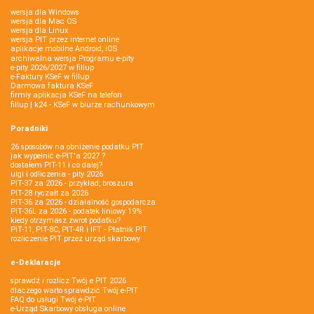
wersja dla Windows
wersja dla Mac OS
wersja dla Linux
wersja PIT przez internet online
aplikacje mobilne Android, iOS
archiwalna wersja Programu e-pity
e-pity 2026/2027 w fillup
e‑Faktury KSeF w fillup
Darmowa faktura KSeF
firmly aplikacja KSeF na telefon
fillup | k24 - KSeF w biurze rachunkowym
Poradniki
26 sposobów na obniżenie podatku PIT
jak wypełnić e-PIT'a 2027 ?
dostałem PIT-11 i co dalej?
ulgi i odliczenia - pity 2026
PIT-37 za 2026 - przykład, broszura
PIT-28 ryczałt za 2026
PIT-36 za 2026 - działalność gospodarcza
PIT-36L za 2026 - podatek liniowy 19%
kiedy otrzymasz zwrot podatku?
PIT-11, PIT-8C, PIT-4R i IFT - Płatnik PIT
rozliczenie PIT przez urząd skarbowy
e-Deklaracje
sprawdź i rozlicz Twój e PIT 2026
dlaczego warto sprawdzić Twój e-PIT
FAQ do usługi Twój e-PIT
e-Urząd Skarbowy obsługa online