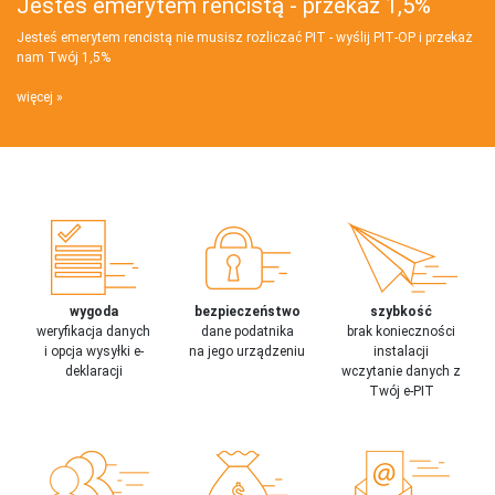
Jesteś emerytem rencistą - przekaż 1,5%
Jesteś emerytem rencistą nie musisz rozliczać PIT - wyślij PIT‑OP i przekaż
nam Twój 1,5%
więcej
wygoda
bezpieczeństwo
szybkość
weryfikacja danych
dane podatnika
brak konieczności
i opcja wysyłki e-
na jego urządzeniu
instalacji
deklaracji
wczytanie danych z
Twój e-PIT