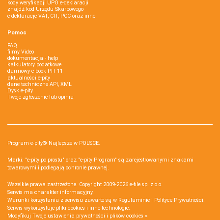
kody weryfikacji UPO e-deklaracji
znajdź kod Urzędu Skarbowego
e-deklaracje VAT, CIT, PCC oraz inne
Pomoc
FAQ
filmy Video
dokumentacja - help
kalkulatory podatkowe
darmowy e-book PIT-11
aktualności e-pity
dane techniczne API, XML
Dysk e-pity
Twoje zgłoszenie lub opinia
Program e-pity® Najlepsze w POLSCE.
Marki: "e-pity po prostu" oraz "e-pity Program" są zarejestrowanymi znakami
towarowymi i podlegają ochronie prawnej.
Wszelkie prawa zastrzeżone. Copyright 2009-2026
e-file sp. z o.o.
Serwis ma charakter informacyjny.
Warunki korzystania z serwisu zawarte są w
Regulaminie
i
Polityce Prywatności
.
Serwis wykorzystuje
pliki cookies i inne technologie
.
Modyfikuj Twoje ustawienia prywatności i plików cookies »