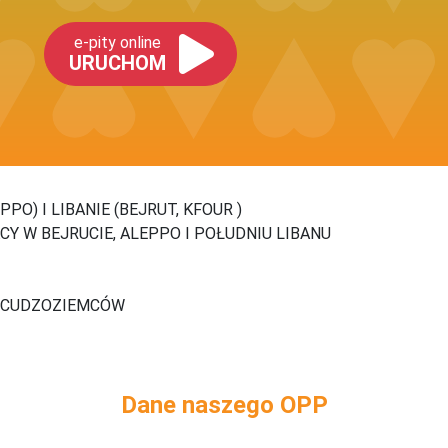
e-pity online
URUCHOM
PO) I LIBANIE (BEJRUT, KFOUR )
Y W BEJRUCIE, ALEPPO I POŁUDNIU LIBANU
A CUDZOZIEMCÓW
Dane naszego OPP