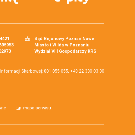
34421
Sąd Rejonowy Poznań Nowe
695953
Miasto i Wilda w Poznaniu
02973
Wydział VIII Gospodarczy KRS.
j Informacji Skarbowej: 801 055 055, +48 22 330 03 30
wne
mapa serwisu