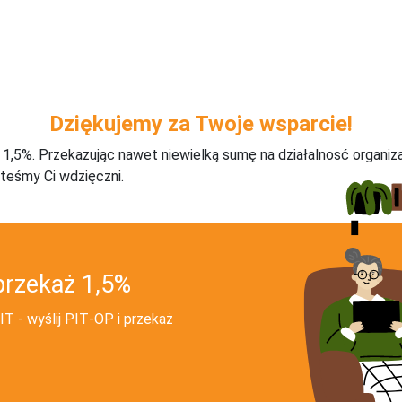
Dziękujemy za Twoje wsparcie!
j 1,5%. Przekazując nawet niewielką sumę na działalnosć organiz
teśmy Ci wdzięczni.
przekaż 1,5%
T - wyślij PIT‑OP i przekaż