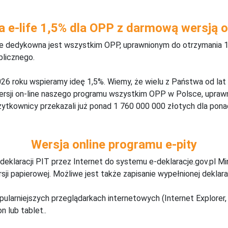
a e-life 1,5% dla OPP z darmową wersją o
ine dedykowna jest wszystkim OPP, uprawnionym do otrzymania 1
blicznego.
26 roku wspieramy ideę 1,5%. Wiemy, że wielu z Państwa od lat
wersji on-line naszego programu wszystkim OPP w Polsce, upraw
żytkownicy przekazali już ponad 1 760 000 000 złotych dla ponad
Wersja online programu e-pity
deklaracji PIT przez Internet do systemu e-deklaracje.gov.pl M
ji papierowej. Możliwe jest także zapisanie wypełnionej deklarac
pularniejszych przeglądarkach internetowych (Internet Explorer, 
n lub tablet..