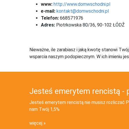
www:
http://www.domwschodni.pl
e-mail:
kontakt@domwschodni.pl
Telefon:
668571976
Adres:
Piotrkowska 80/36, 90-102 ŁÓDŹ
Nieważne, ile zarabiasz i jaką kwotę stanowi Twó
wsparcia naszym podopiecznym. W ich imieniu jes
Jesteś emerytem rencistą - 
Jesteś emerytem rencistą nie musisz rozliczać PI
nam Twój 1,5%
więcej