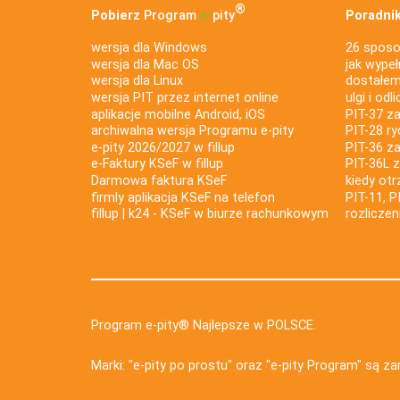
®
Pobierz
Program
e‑
pity
Poradnik
wersja dla Windows
26 sposo
wersja dla Mac OS
jak wypeł
wersja dla Linux
dostałem 
wersja PIT przez internet online
ulgi i odl
aplikacje mobilne Android, iOS
PIT-37 za
archiwalna wersja Programu e-pity
PIT-28 ry
e-pity 2026/2027 w fillup
PIT-36 z
e‑Faktury KSeF w fillup
PIT-36L 
Darmowa faktura KSeF
kiedy ot
firmly aplikacja KSeF na telefon
PIT-11, P
fillup | k24 - KSeF w biurze rachunkowym
rozlicze
Program e-pity® Najlepsze w POLSCE.
Marki: "e-pity po prostu" oraz "e-pity Program" są 