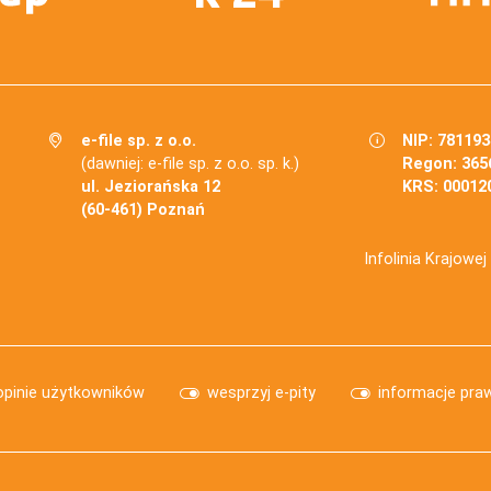
e-file sp. z o.o.
NIP: 78119
(dawniej: e-file sp. z o.o. sp. k.)
Regon: 365
ul. Jeziorańska 12
KRS: 00012
(60-461) Poznań
Infolinia Krajowe
opinie użytkowników
wesprzyj e-pity
informacje pra