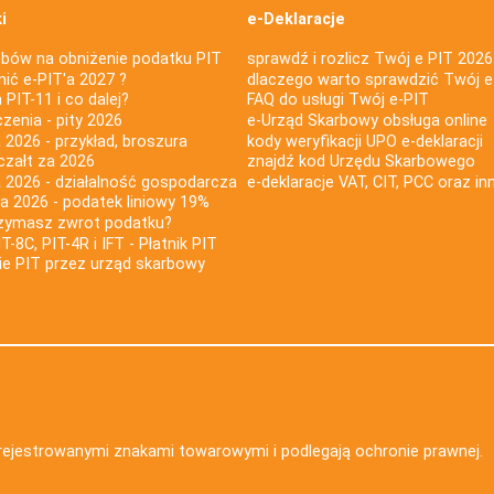
i
e-Deklaracje
bów na obniżenie podatku PIT
sprawdź i rozlicz Twój e PIT 2026
nić e-PIT'a 2027 ?
dlaczego warto sprawdzić Twój e
PIT-11 i co dalej?
FAQ do usługi Twój e-PIT
iczenia - pity 2026
e-Urząd Skarbowy obsługa online
 2026 - przykład, broszura
kody weryfikacji UPO e-deklaracji
czałt za 2026
znajdź kod Urzędu Skarbowego
a 2026 - działalność gospodarcza
e-deklaracje VAT, CIT, PCC oraz in
za 2026 - podatek liniowy 19%
rzymasz zwrot podatku?
IT-8C, PIT-4R i IFT - Płatnik PIT
nie PIT przez urząd skarbowy
zarejestrowanymi znakami towarowymi i podlegają ochronie prawnej.