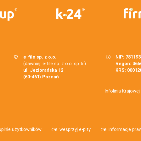
e-file sp. z o.o.
NIP: 78119
(dawniej: e-file sp. z o.o. sp. k.)
Regon: 365
ul. Jeziorańska 12
KRS: 00012
(60-461) Poznań
Infolinia Krajowe
opinie użytkowników
wesprzyj e-pity
informacje pra