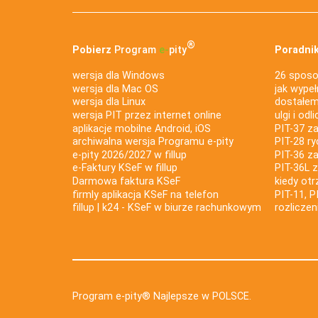
®
Pobierz
Program
e‑
pity
Poradnik
wersja dla Windows
26 sposo
wersja dla Mac OS
jak wypeł
wersja dla Linux
dostałem 
wersja PIT przez internet online
ulgi i odl
aplikacje mobilne Android, iOS
PIT-37 za
archiwalna wersja Programu e-pity
PIT-28 ry
e-pity 2026/2027 w fillup
PIT-36 z
e‑Faktury KSeF w fillup
PIT-36L 
Darmowa faktura KSeF
kiedy ot
firmly aplikacja KSeF na telefon
PIT-11, P
fillup | k24 - KSeF w biurze rachunkowym
rozlicze
Program e-pity® Najlepsze w POLSCE.