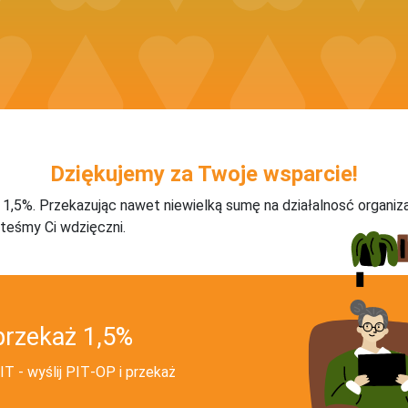
Dziękujemy za Twoje wsparcie!
j 1,5%. Przekazując nawet niewielką sumę na działalnosć organiz
teśmy Ci wdzięczni.
przekaż 1,5%
T - wyślij PIT‑OP i przekaż