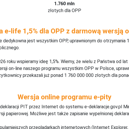
1.760 mln
złotych dla OPP
a e-life 1,5% dla OPP z darmową wersją o
ine dedykowna jest wszystkim OPP, uprawnionym do otrzymania 1
blicznego.
26 roku wspieramy ideę 1,5%. Wiemy, że wielu z Państwa od lat
wersji on-line naszego programu wszystkim OPP w Polsce, upraw
żytkownicy przekazali już ponad 1 760 000 000 złotych dla ponad
Wersja online programu e-pity
deklaracji PIT przez Internet do systemu e-deklaracje.gov.pl M
ji papierowej. Możliwe jest także zapisanie wypełnionej deklarac
pularniejszych przeglądarkach internetowych (Internet Explorer, 