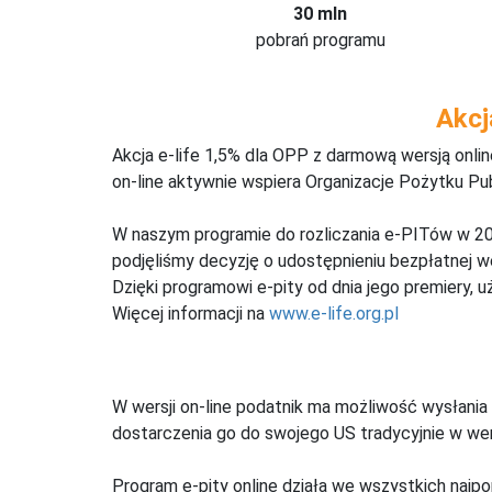
30 mln
pobrań programu
Akcj
Akcja e-life 1,5% dla OPP z darmową wersją onl
on-line aktywnie wspiera Organizacje Pożytku Pu
W naszym programie do rozliczania e-PITów w 20
podjęliśmy decyzję o udostępnieniu bezpłatnej 
Dzięki programowi e-pity od dnia jego premiery, u
Więcej informacji na
www.e-life.org.pl
W wersji on-line podatnik ma możliwość wysłania 
dostarczenia go do swojego US tradycyjnie w wers
Program e-pity online działa we wszystkich najpo