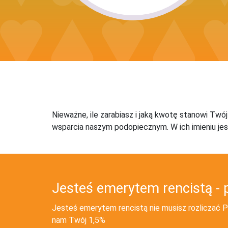
Nieważne, ile zarabiasz i jaką kwotę stanowi Twó
wsparcia naszym podopiecznym. W ich imieniu jes
Jesteś emerytem rencistą - 
Jesteś emerytem rencistą nie musisz rozliczać PI
nam Twój 1,5%