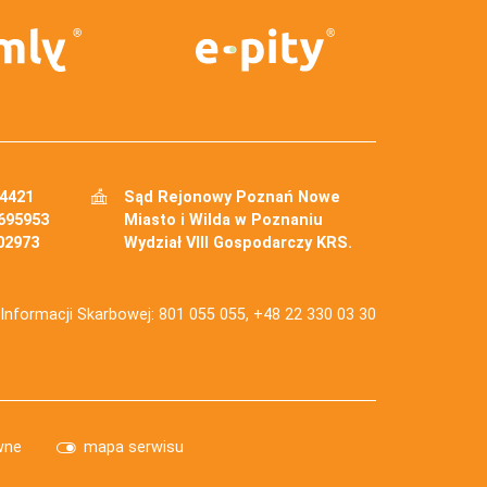
34421
Sąd Rejonowy Poznań Nowe
695953
Miasto i Wilda w Poznaniu
02973
Wydział VIII Gospodarczy KRS.
j Informacji Skarbowej: 801 055 055, +48 22 330 03 30
wne
mapa serwisu