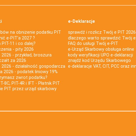
i
e-Deklaracje
bów na obniżenie podatku PIT
sprawdź i rozlicz Twój e PIT 2026
nić e-PIT'a 2027 ?
dlaczego warto sprawdzić Twój e
PIT-11 i co dalej?
FAQ do usługi Twój e-PIT
iczenia - pity 2026
e-Urząd Skarbowy obsługa online
 2026 - przykład, broszura
kody weryfikacji UPO e-deklaracji
czałt za 2026
znajdź kod Urzędu Skarbowego
a 2026 - działalność gospodarcza
e-deklaracje VAT, CIT, PCC oraz in
za 2026 - podatek liniowy 19%
rzymasz zwrot podatku?
IT-8C, PIT-4R i IFT - Płatnik PIT
nie PIT przez urząd skarbowy