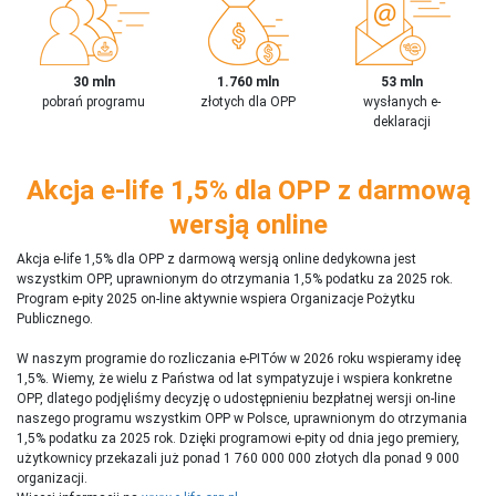
30 mln
1.760 mln
53 mln
pobrań programu
złotych dla OPP
wysłanych e-
deklaracji
Akcja e-life 1,5% dla OPP z darmową
wersją online
Akcja e-life 1,5% dla OPP z darmową wersją online dedykowna jest
wszystkim OPP, uprawnionym do otrzymania 1,5% podatku za 2025 rok.
Program e-pity 2025 on-line aktywnie wspiera Organizacje Pożytku
Publicznego.
W naszym programie do rozliczania e-PITów w 2026 roku wspieramy ideę
1,5%. Wiemy, że wielu z Państwa od lat sympatyzuje i wspiera konkretne
OPP, dlatego podjęliśmy decyzję o udostępnieniu bezpłatnej wersji on-line
naszego programu wszystkim OPP w Polsce, uprawnionym do otrzymania
1,5% podatku za 2025 rok. Dzięki programowi e-pity od dnia jego premiery,
użytkownicy przekazali już ponad 1 760 000 000 złotych dla ponad 9 000
organizacji.