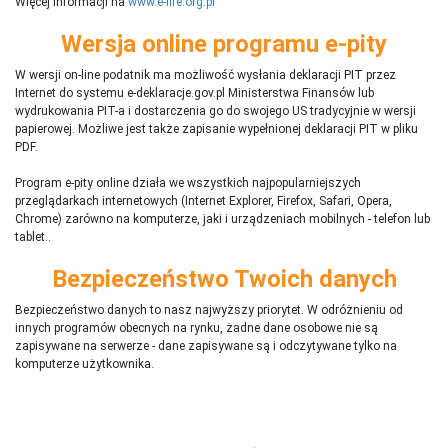
Więcej informacji na
www.e-life.org.pl
Wersja online programu e-pity
W wersji on-line podatnik ma możliwość wysłania deklaracji PIT przez
Internet do systemu e-deklaracje.gov.pl Ministerstwa Finansów lub
wydrukowania PIT-a i dostarczenia go do swojego US tradycyjnie w wersji
papierowej. Możliwe jest także zapisanie wypełnionej deklaracji PIT w pliku
PDF.
Program e-pity online działa we wszystkich najpopularniejszych
przeglądarkach internetowych (Internet Explorer, Firefox, Safari, Opera,
Chrome) zarówno na komputerze, jaki i urządzeniach mobilnych - telefon lub
tablet..
Bezpieczeństwo Twoich danych
Bezpieczeństwo danych to nasz najwyższy priorytet. W odróżnieniu od
innych programów obecnych na rynku,
ż
adne dane osobowe nie są
zapisywane na serwerze - dane zapisywane są i odczytywane tylko na
komputerze użytkownika.