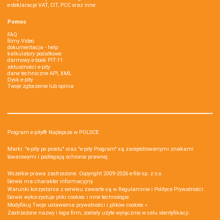
e-deklaracje VAT, CIT, PCC oraz inne
Pomoc
FAQ
filmy Video
dokumentacja - help
kalkulatory podatkowe
darmowy e-book PIT-11
aktualności e-pity
dane techniczne API, XML
Dysk e-pity
Twoje zgłoszenie lub opinia
Program e-pity® Najlepsze w POLSCE.
Marki: "e-pity po prostu" oraz "e-pity Program" są zarejestrowanymi znakami
towarowymi i podlegają ochronie prawnej.
Wszelkie prawa zastrzeżone. Copyright 2009-2026
e-file sp. z o.o.
Serwis ma charakter informacyjny.
Warunki korzystania z serwisu zawarte są w
Regulaminie
i
Polityce Prywatności
.
Serwis wykorzystuje
pliki cookies i inne technologie
.
Modyfikuj Twoje ustawienia prywatności i plików cookies »
Zastrzeżone nazwy i loga firm, zostały użyte wyłącznie w celu identyfikacji.