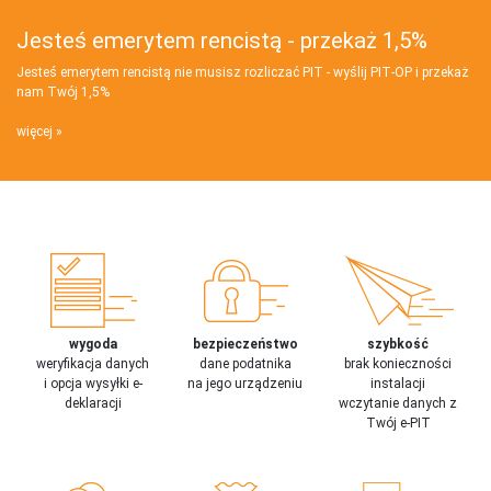
Jesteś emerytem rencistą - przekaż 1,5%
Jesteś emerytem rencistą nie musisz rozliczać PIT - wyślij PIT‑OP i przekaż
nam Twój 1,5%
więcej
wygoda
bezpieczeństwo
szybkość
weryfikacja danych
dane podatnika
brak konieczności
i opcja wysyłki e-
na jego urządzeniu
instalacji
deklaracji
wczytanie danych z
Twój e-PIT