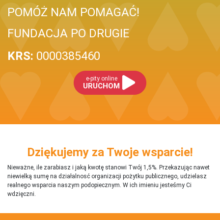
POMÓŻ NAM POMAGAĆ!
FUNDACJA PO DRUGIE
KRS:
0000385460
e-pity online
URUCHOM
Dziękujemy za Twoje wsparcie!
Nieważne, ile zarabiasz i jaką kwotę stanowi Twój 1,5%. Przekazując nawet
niewielką sumę na działalnosć organizacji pożytku publicznego, udzielasz
realnego wsparcia naszym podopiecznym. W ich imieniu jesteśmy Ci
wdzięczni.