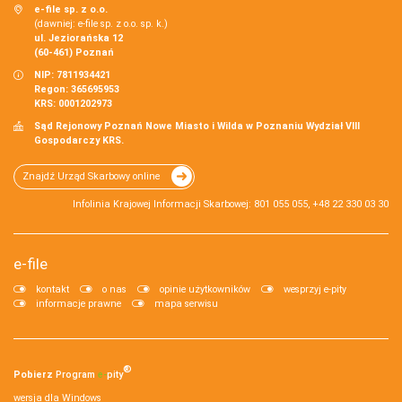
e-file sp. z o.o.
(dawniej: e-file sp. z o.o. sp. k.)
ul. Jeziorańska 12
(60-461) Poznań
NIP: 7811934421
Regon: 365695953
KRS: 0001202973
Sąd Rejonowy Poznań Nowe Miasto i Wilda w Poznaniu Wydział VIII
Gospodarczy KRS.
Znajdź Urząd Skarbowy online
Infolinia Krajowej Informacji Skarbowej: 801 055 055, +48 22 330 03 30
e-file
kontakt
o nas
opinie użytkowników
wesprzyj e-pity
informacje prawne
mapa serwisu
®
Pobierz
Program
e‑
pity
wersja dla Windows