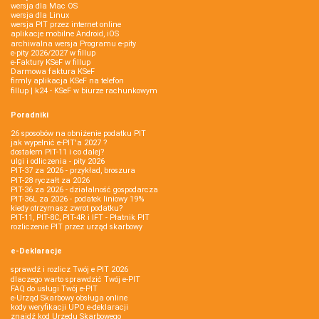
wersja dla Mac OS
wersja dla Linux
wersja PIT przez internet online
aplikacje mobilne Android, iOS
archiwalna wersja Programu e-pity
e-pity 2026/2027 w fillup
e‑Faktury KSeF w fillup
Darmowa faktura KSeF
firmly aplikacja KSeF na telefon
fillup | k24 - KSeF w biurze rachunkowym
Poradniki
26 sposobów na obniżenie podatku PIT
jak wypełnić e-PIT'a 2027 ?
dostałem PIT-11 i co dalej?
ulgi i odliczenia - pity 2026
PIT-37 za 2026 - przykład, broszura
PIT-28 ryczałt za 2026
PIT-36 za 2026 - działalność gospodarcza
PIT-36L za 2026 - podatek liniowy 19%
kiedy otrzymasz zwrot podatku?
PIT-11, PIT-8C, PIT-4R i IFT - Płatnik PIT
rozliczenie PIT przez urząd skarbowy
e-Deklaracje
sprawdź i rozlicz Twój e PIT 2026
dlaczego warto sprawdzić Twój e-PIT
FAQ do usługi Twój e-PIT
e-Urząd Skarbowy obsługa online
kody weryfikacji UPO e-deklaracji
znajdź kod Urzędu Skarbowego