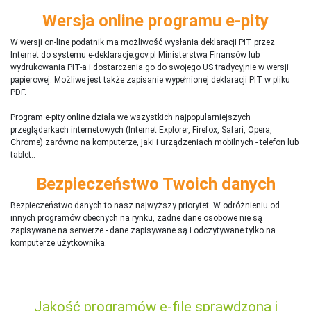
Wersja online programu e-pity
W wersji on-line podatnik ma możliwość wysłania deklaracji PIT przez
Internet do systemu e-deklaracje.gov.pl Ministerstwa Finansów lub
wydrukowania PIT-a i dostarczenia go do swojego US tradycyjnie w wersji
papierowej. Możliwe jest także zapisanie wypełnionej deklaracji PIT w pliku
PDF.
Program e-pity online działa we wszystkich najpopularniejszych
przeglądarkach internetowych (Internet Explorer, Firefox, Safari, Opera,
Chrome) zarówno na komputerze, jaki i urządzeniach mobilnych - telefon lub
tablet..
Bezpieczeństwo Twoich danych
Bezpieczeństwo danych to nasz najwyższy priorytet. W odróżnieniu od
innych programów obecnych na rynku,
ż
adne dane osobowe nie są
zapisywane na serwerze - dane zapisywane są i odczytywane tylko na
komputerze użytkownika.
Jakość programów e-file sprawdzona i