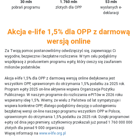
30 mln
1.760 mln
53 mln
pobrań programu
złotych dla OPP
wysłanych e-
deklaracji
Akcja e-life 1,5% dla OPP z darmową
wersją online
Za Twoją pomoc postanowiliśmy odwdzięczyć się, zapewniając Ci
wygodne, bezpieczne i bezpłatne rozliczenie. W tym celu podjęliśmy
współpracę z producentem programu e-pity, który cieszy się zaufaniem
milionów podatników.
Akcja e-life 1,5% dla OPP z darmową wersją online dedykowna jest
wszystkim OPP, uprawnionym do otrzymania 1,5% podatku za 2025 rok.
Program e-pity 2025 on-line aktywnie wspiera Organizacje Pożytku
Publicznego. W naszym programie do rozliczania e-PITów w 2026 roku
wspieramy ideę 1,5%. Wiemy, że wielu z Państwa od lat sympatyzuje i
wspiera konkretne OPP, dlatego podjęliśmy decyzję o udostępnieniu
bezpłatnej wersji on-line naszego programu wszystkim OPP w Polsce,
uprawnionym do otrzymania 1,5% podatku za 2025 rok. Dzięki programowi
e-pity od dnia jego premiery, użytkownicy przekazali już ponad 1 760 000 000
złotych dla ponad 9 000 organizacji.
Więcej informacji na
www.e-life.org.pl