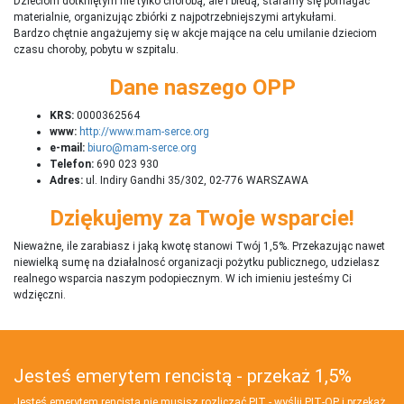
Dzieciom dotkniętym nie tylko chorobą, ale i biedą, staramy się pomagać
materialnie, organizując zbiórki z najpotrzebniejszymi artykułami.
Bardzo chętnie angażujemy się w akcje mające na celu umilanie dzieciom
czasu choroby, pobytu w szpitalu.
Dane naszego OPP
KRS:
0000362564
www:
http://www.mam-serce.org
e-mail:
biuro@mam-serce.org
Telefon:
690 023 930
Adres:
ul. Indiry Gandhi 35/302, 02-776 WARSZAWA
Dziękujemy za Twoje wsparcie!
Nieważne, ile zarabiasz i jaką kwotę stanowi Twój 1,5%. Przekazując nawet
niewielką sumę na działalnosć organizacji pożytku publicznego, udzielasz
realnego wsparcia naszym podopiecznym. W ich imieniu jesteśmy Ci
wdzięczni.
Jesteś emerytem rencistą - przekaż 1,5%
Jesteś emerytem rencistą nie musisz rozliczać PIT - wyślij PIT‑OP i przekaż