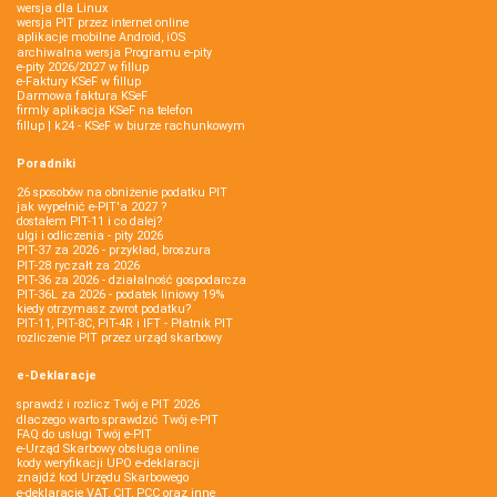
wersja dla Linux
wersja PIT przez internet online
aplikacje mobilne Android, iOS
archiwalna wersja Programu e-pity
e-pity 2026/2027 w fillup
e‑Faktury KSeF w fillup
Darmowa faktura KSeF
firmly aplikacja KSeF na telefon
fillup | k24 - KSeF w biurze rachunkowym
Poradniki
26 sposobów na obniżenie podatku PIT
jak wypełnić e-PIT'a 2027 ?
dostałem PIT-11 i co dalej?
ulgi i odliczenia - pity 2026
PIT-37 za 2026 - przykład, broszura
PIT-28 ryczałt za 2026
PIT-36 za 2026 - działalność gospodarcza
PIT-36L za 2026 - podatek liniowy 19%
kiedy otrzymasz zwrot podatku?
PIT-11, PIT-8C, PIT-4R i IFT - Płatnik PIT
rozliczenie PIT przez urząd skarbowy
e-Deklaracje
sprawdź i rozlicz Twój e PIT 2026
dlaczego warto sprawdzić Twój e-PIT
FAQ do usługi Twój e-PIT
e-Urząd Skarbowy obsługa online
kody weryfikacji UPO e-deklaracji
znajdź kod Urzędu Skarbowego
e-deklaracje VAT, CIT, PCC oraz inne