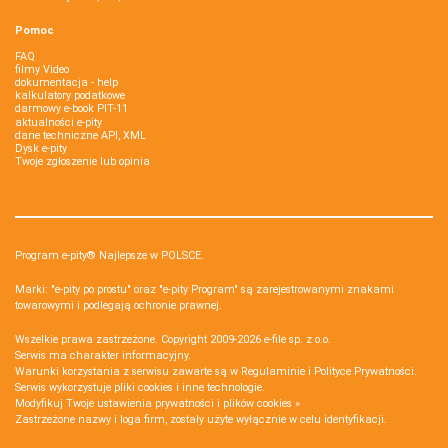
Pomoc
FAQ
filmy Video
dokumentacja - help
kalkulatory podatkowe
darmowy e-book PIT-11
aktualności e-pity
dane techniczne API, XML
Dysk e-pity
Twoje zgłoszenie lub opinia
Program e-pity® Najlepsze w POLSCE.
Marki: "e-pity po prostu" oraz "e-pity Program" są zarejestrowanymi znakami
towarowymi i podlegają ochronie prawnej.
Wszelkie prawa zastrzeżone. Copyright 2009-2026
e-file sp. z o.o.
Serwis ma charakter informacyjny.
Warunki korzystania z serwisu zawarte są w
Regulaminie
i
Polityce Prywatności
.
Serwis wykorzystuje
pliki cookies i inne technologie
.
Modyfikuj Twoje ustawienia prywatności i plików cookies »
Zastrzeżone nazwy i loga firm, zostały użyte wyłącznie w celu identyfikacji.