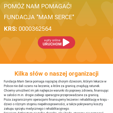
POMÓŻ NAM POMAGAĆ!
FUNDACJA "MAM SERCE"
KRS:
0000362564
e-pity online
URUCHOM
Kilka słów o naszej organizacji
Fundacja Mam Serce pomaga najciężej chorym dzieciom, którym lekarze w
Polsce nie dali szans na leczenie, a które za granicą znajdują ratunek.
Chcemy umożliwić im jak najlepsze warunki do poprawy zdrowia, finansując
w całości m.in. drogie zabiegi operacyjne przeprowadzane za granicą.
Poza zagranicznymi operacjami finansujemy leczenie i rehabilitację w kraju -
dzieci o różnym stopniu niepełnosprawności, a także pokrywamy koszty
zakupu sprzętu medycznego i rehabilitacyjnego.