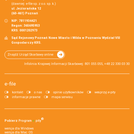
(dawniej: e-file sp. z o.o. sp. k.)
ul. Jeziorańska 12
(60-461) Poznań
NIP: 7811934421
Regon: 365695953
KRS: 0001202973
Sąd Rejonowy Poznań Nowe Miasto i Wilda w Poznaniu Wydział VIII
Gospodarczy KRS.
Znajdź Urząd Skarbowy online
Infolinia Krajowej Informacji Skarbowej: 801 055 055, +48 22 330 03 30
e-file
kontakt
o nas
opinie użytkowników
wesprzyj e-pity
informacje prawne
mapa serwisu
®
Pobierz
Program
e‑
pity
wersja dla Windows
wersja dla Mac OS