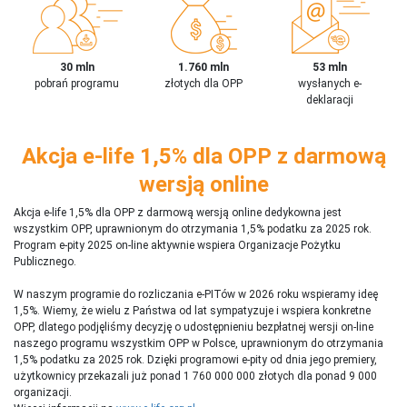
30 mln
1.760 mln
53 mln
pobrań programu
złotych dla OPP
wysłanych e-
deklaracji
Akcja e-life 1,5% dla OPP z darmową
wersją online
Akcja e-life 1,5% dla OPP z darmową wersją online dedykowna jest
wszystkim OPP, uprawnionym do otrzymania 1,5% podatku za 2025 rok.
Program e-pity 2025 on-line aktywnie wspiera Organizacje Pożytku
Publicznego.
W naszym programie do rozliczania e-PITów w 2026 roku wspieramy ideę
1,5%. Wiemy, że wielu z Państwa od lat sympatyzuje i wspiera konkretne
OPP, dlatego podjęliśmy decyzję o udostępnieniu bezpłatnej wersji on-line
naszego programu wszystkim OPP w Polsce, uprawnionym do otrzymania
1,5% podatku za 2025 rok. Dzięki programowi e-pity od dnia jego premiery,
użytkownicy przekazali już ponad 1 760 000 000 złotych dla ponad 9 000
organizacji.