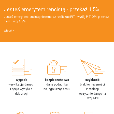
Jesteś emerytem rencistą - przekaż 1,5%
Jesteś emerytem rencistą nie musisz rozliczać PIT - wyślij PIT‑OP i przekaż
nam Twój 1,5%
więcej
wygoda
bezpieczeństwo
szybkość
weryfikacja danych
dane podatnika
brak konieczności
i opcja wysyłki e-
na jego urządzeniu
instalacji
deklaracji
wczytanie danych z
Twój e-PIT