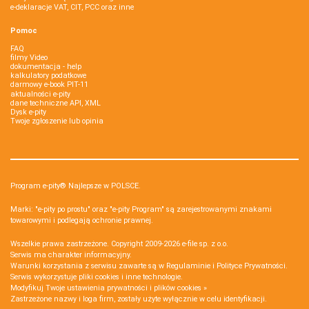
e-deklaracje VAT, CIT, PCC oraz inne
Pomoc
FAQ
filmy Video
dokumentacja - help
kalkulatory podatkowe
darmowy e-book PIT-11
aktualności e-pity
dane techniczne API, XML
Dysk e-pity
Twoje zgłoszenie lub opinia
Program e-pity® Najlepsze w POLSCE.
Marki: "e-pity po prostu" oraz "e-pity Program" są zarejestrowanymi znakami
towarowymi i podlegają ochronie prawnej.
Wszelkie prawa zastrzeżone. Copyright 2009-2026
e-file sp. z o.o.
Serwis ma charakter informacyjny.
Warunki korzystania z serwisu zawarte są w
Regulaminie
i
Polityce Prywatności
.
Serwis wykorzystuje
pliki cookies i inne technologie
.
Modyfikuj Twoje ustawienia prywatności i plików cookies »
Zastrzeżone nazwy i loga firm, zostały użyte wyłącznie w celu identyfikacji.