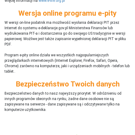
Więcej informacji na
www.e-life.org.pl
Wersja online programu e-pity
W wersji on-line podatnik ma możliwość wysłania deklaracji PIT przez
Internet do systemu e-deklaracje.gov.pl Ministerstwa Finansów lub
wydrukowania PIT-a i dostarczenia go do swojego US tradycyjnie w wersji
papierowej. Możliwe jest także zapisanie wypełnionej deklaracji PIT w pliku
PDF.
Program e-pity online działa we wszystkich najpopularniejszych
przeglądarkach internetowych (Internet Explorer, Firefox, Safari, Opera,
Chrome) zarówno na komputerze, jaki i urządzeniach mobilnych - telefon lub
tablet..
Bezpieczeństwo Twoich danych
Bezpieczeństwo danych to nasz najwyższy priorytet. W odróżnieniu od
innych programów obecnych na rynku,
ż
adne dane osobowe nie są
zapisywane na serwerze - dane zapisywane są i odczytywane tylko na
komputerze użytkownika.