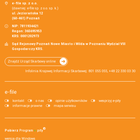
e-file sp. z o.o.
(dawniej: e-file sp. z o.o. sp. k.)
ul. Jeziorańska 12
(60-461) Poznań
NIP: 7811934421
Regon: 365695953
KRS: 0001202973
Sąd Rejonowy Poznań Nowe Miasto i Wilda w Poznaniu Wydział VIII
Gospodarczy KRS.
Znajdź Urząd Skarbowy online
Infolinia Krajowej Informacji Skarbowej: 801 055 055, +48 22 330 03 30
e-file
kontakt
o nas
opinie użytkowników
wesprzyj e-pity
informacje prawne
mapa serwisu
®
Pobierz
Program
e‑
pity
wersja dla Windows