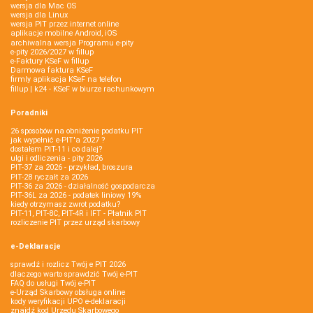
wersja dla Mac OS
wersja dla Linux
wersja PIT przez internet online
aplikacje mobilne Android, iOS
archiwalna wersja Programu e-pity
e-pity 2026/2027 w fillup
e‑Faktury KSeF w fillup
Darmowa faktura KSeF
firmly aplikacja KSeF na telefon
fillup | k24 - KSeF w biurze rachunkowym
Poradniki
26 sposobów na obniżenie podatku PIT
jak wypełnić e-PIT'a 2027 ?
dostałem PIT-11 i co dalej?
ulgi i odliczenia - pity 2026
PIT-37 za 2026 - przykład, broszura
PIT-28 ryczałt za 2026
PIT-36 za 2026 - działalność gospodarcza
PIT-36L za 2026 - podatek liniowy 19%
kiedy otrzymasz zwrot podatku?
PIT-11, PIT-8C, PIT-4R i IFT - Płatnik PIT
rozliczenie PIT przez urząd skarbowy
e-Deklaracje
sprawdź i rozlicz Twój e PIT 2026
dlaczego warto sprawdzić Twój e-PIT
FAQ do usługi Twój e-PIT
e-Urząd Skarbowy obsługa online
kody weryfikacji UPO e-deklaracji
znajdź kod Urzędu Skarbowego