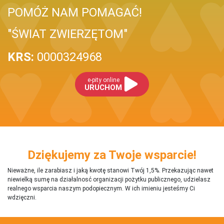
POMÓŻ NAM POMAGAĆ!
"ŚWIAT ZWIERZĘTOM"
KRS:
0000324968
e-pity online
URUCHOM
Dziękujemy za Twoje wsparcie!
Nieważne, ile zarabiasz i jaką kwotę stanowi Twój 1,5%. Przekazując nawet
niewielką sumę na działalnosć organizacji pożytku publicznego, udzielasz
realnego wsparcia naszym podopiecznym. W ich imieniu jesteśmy Ci
wdzięczni.