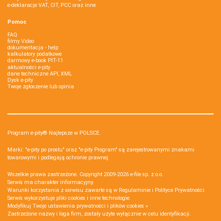
e-deklaracje VAT, CIT, PCC oraz inne
Pomoc
FAQ
filmy Video
dokumentacja - help
kalkulatory podatkowe
darmowy e-book PIT-11
aktualności e-pity
dane techniczne API, XML
Dysk e-pity
Twoje zgłoszenie lub opinia
Program e-pity® Najlepsze w POLSCE.
Marki: "e-pity po prostu" oraz "e-pity Program" są zarejestrowanymi znakami
towarowymi i podlegają ochronie prawnej.
Wszelkie prawa zastrzeżone. Copyright 2009-2026
e-file sp. z o.o.
Serwis ma charakter informacyjny.
Warunki korzystania z serwisu zawarte są w
Regulaminie
i
Polityce Prywatności
.
Serwis wykorzystuje
pliki cookies i inne technologie
.
Modyfikuj Twoje ustawienia prywatności i plików cookies »
Zastrzeżone nazwy i loga firm, zostały użyte wyłącznie w celu identyfikacji.