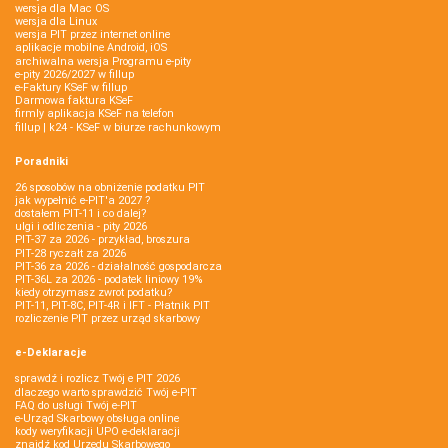
wersja dla Mac OS
wersja dla Linux
wersja PIT przez internet online
aplikacje mobilne Android, iOS
archiwalna wersja Programu e-pity
e-pity 2026/2027 w fillup
e‑Faktury KSeF w fillup
Darmowa faktura KSeF
firmly aplikacja KSeF na telefon
fillup | k24 - KSeF w biurze rachunkowym
Poradniki
26 sposobów na obniżenie podatku PIT
jak wypełnić e-PIT'a 2027 ?
dostałem PIT-11 i co dalej?
ulgi i odliczenia - pity 2026
PIT-37 za 2026 - przykład, broszura
PIT-28 ryczałt za 2026
PIT-36 za 2026 - działalność gospodarcza
PIT-36L za 2026 - podatek liniowy 19%
kiedy otrzymasz zwrot podatku?
PIT-11, PIT-8C, PIT-4R i IFT - Płatnik PIT
rozliczenie PIT przez urząd skarbowy
e-Deklaracje
sprawdź i rozlicz Twój e PIT 2026
dlaczego warto sprawdzić Twój e-PIT
FAQ do usługi Twój e-PIT
e-Urząd Skarbowy obsługa online
kody weryfikacji UPO e-deklaracji
znajdź kod Urzędu Skarbowego