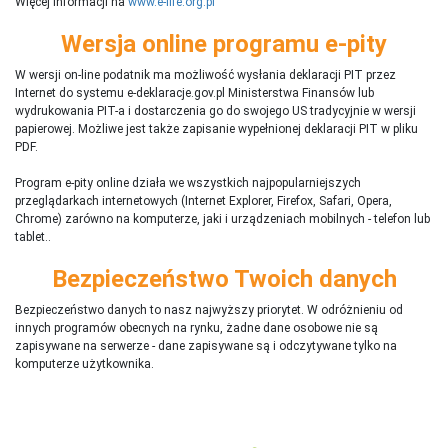
Więcej informacji na
www.e-life.org.pl
Wersja online programu e-pity
W wersji on-line podatnik ma możliwość wysłania deklaracji PIT przez
Internet do systemu e-deklaracje.gov.pl Ministerstwa Finansów lub
wydrukowania PIT-a i dostarczenia go do swojego US tradycyjnie w wersji
papierowej. Możliwe jest także zapisanie wypełnionej deklaracji PIT w pliku
PDF.
Program e-pity online działa we wszystkich najpopularniejszych
przeglądarkach internetowych (Internet Explorer, Firefox, Safari, Opera,
Chrome) zarówno na komputerze, jaki i urządzeniach mobilnych - telefon lub
tablet..
Bezpieczeństwo Twoich danych
Bezpieczeństwo danych to nasz najwyższy priorytet. W odróżnieniu od
innych programów obecnych na rynku,
ż
adne dane osobowe nie są
zapisywane na serwerze - dane zapisywane są i odczytywane tylko na
komputerze użytkownika.