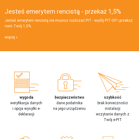
Jesteś emerytem rencistą - przekaż 1,5%
Jesteś emerytem rencistą nie musisz rozliczać PIT - wyślij PIT‑OP i przekaż
nam Twój 1,5%
więcej
wygoda
bezpieczeństwo
szybkość
weryfikacja danych
dane podatnika
brak konieczności
i opcja wysyłki e-
na jego urządzeniu
instalacji
deklaracji
wczytanie danych z
Twój e-PIT