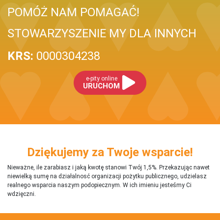
POMÓŻ NAM POMAGAĆ!
STOWARZYSZENIE MY DLA INNYCH
KRS:
0000304238
e-pity online
URUCHOM
Dziękujemy za Twoje wsparcie!
Nieważne, ile zarabiasz i jaką kwotę stanowi Twój 1,5%. Przekazując nawet
niewielką sumę na działalnosć organizacji pożytku publicznego, udzielasz
realnego wsparcia naszym podopiecznym. W ich imieniu jesteśmy Ci
wdzięczni.