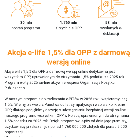
30 mln
1.760 mln
53 mln
pobrań programu
złotych dla OPP
wysłanych e-
deklaracji
Akcja e-life 1,5% dla OPP z darmową
wersją online
Akcja e-life 1,5% dla OPP z darmową wersją online dedykowna jest
wszystkim OPP, uprawnionym do otrzymania 1,5% podatku za 2025 rok.
Program e-pity 2025 on-line aktywnie wspiera Organizacje Pożytku
Publicznego.
W naszym programie do rozliczania e-PITów w 2026 roku wspieramy ideę
1,5%. Wiemy, że wielu z Państwa od lat sympatyzuje i wspiera konkretne
OPP, dlatego podjęliśmy decyzję o udostępnieniu bezpłatnej wersji on-line
naszego programu wszystkim OPP w Polsce, uprawnionym do otrzymania
1,5% podatku za 2025 rok. Dzięki programowi e-pity od dnia jego premiery,
użytkownicy przekazali już ponad 1 760 000 000 złotych dla ponad 9 000
organizacji.