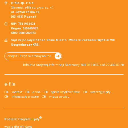
e-file sp. z o.o.
(dawniej: e-file sp. z o.o. sp. k.)
ul. Jeziorańska 12
(60-461) Poznań
NIP: 7811934421
Regon: 365695953
KRS: 0001202973
Sąd Rejonowy Poznań Nowe Miasto i Wilda w Poznaniu Wydział VIII
Gospodarczy KRS.
Znajdź Urząd Skarbowy online
Infolinia Krajowej Informacji Skarbowej: 801 055 055, +48 22 330 03 30
e-file
kontakt
o nas
opinie użytkowników
wesprzyj e-pity
informacje prawne
mapa serwisu
®
Pobierz
Program
e‑
pity
wersja dla Windows