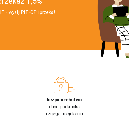
przekaż 1,5%
T - wyślij PIT‑OP i przekaż
bezpieczeństwo
dane podatnika
na jego urządzeniu