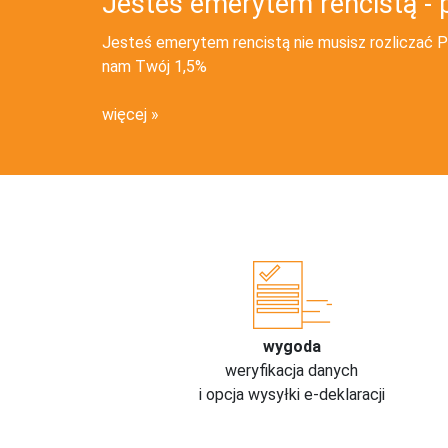
Jesteś emerytem rencistą - 
Jesteś emerytem rencistą nie musisz rozliczać PI
nam Twój 1,5%
więcej
wygoda
weryfikacja danych
i opcja wysyłki e-deklaracji