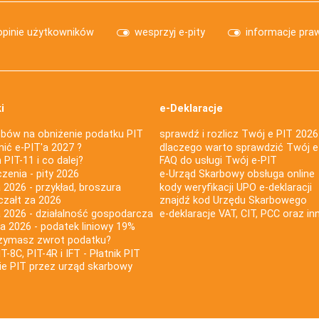
opinie użytkowników
wesprzyj e-pity
informacje pra
i
e-Deklaracje
bów na obniżenie podatku PIT
sprawdź i rozlicz Twój e PIT 2026
nić e-PIT'a 2027 ?
dlaczego warto sprawdzić Twój e
PIT-11 i co dalej?
FAQ do usługi Twój e-PIT
iczenia - pity 2026
e-Urząd Skarbowy obsługa online
 2026 - przykład, broszura
kody weryfikacji UPO e-deklaracji
czałt za 2026
znajdź kod Urzędu Skarbowego
a 2026 - działalność gospodarcza
e-deklaracje VAT, CIT, PCC oraz in
za 2026 - podatek liniowy 19%
rzymasz zwrot podatku?
IT-8C, PIT-4R i IFT - Płatnik PIT
nie PIT przez urząd skarbowy