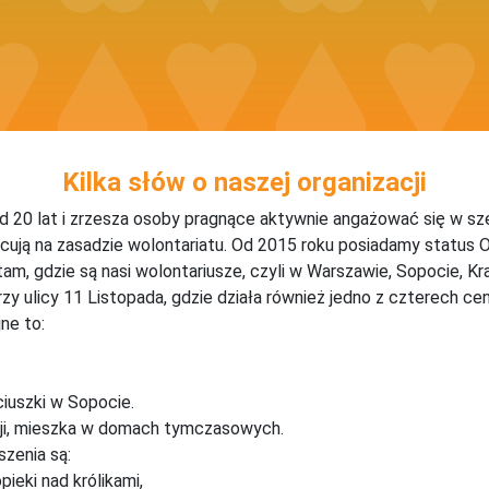
Kilka słów o naszej organizacji
 20 lat i zrzesza osoby pragnące aktywnie angażować się w s
cują na zasadzie wolontariatu. Od 2015 roku posiadamy status O
 tam, gdzie są nasi wolontariusze, czyli w Warszawie, Sopocie, K
rzy ulicy 11 Listopada, gdzie działa również jedno z czterech 
ne to:
iuszki w Sopocie.
ji, mieszka w domach tymczasowych.
zenia są:
ieki nad królikami,