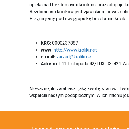
opieka nad bezdomnymi królikami oraz adopcje kr
Bezdomność królików jest zjawiskiem powszechn
Przyjmujemy pod swoją opiekę bezdomne króliki
KRS:
0000237887
www:
http://www.kroliki.net
e-mail:
zarzad@kroliki.net
Adres:
ul. 11 Listopada 42/LU3, 03-421 W
Nieważne, ile zarabiasz i jaką kwotę stanowi Twó
wsparcia naszym podopiecznym. W ich imieniu jes