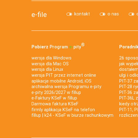
e-file
kontakt
o nas
®
Pobierz
Program
e‑
pity
Poradnik
wersja dla Windows
26 sposo
wersja dla Mac OS
jak wypeł
wersja dla Linux
dostałem 
wersja PIT przez internet online
ulgi i odl
aplikacje mobilne Android, iOS
PIT-37 za
archiwalna wersja Programu e-pity
PIT-28 ry
e-pity 2026/2027 w fillup
PIT-36 z
e‑Faktury KSeF w fillup
PIT-36L 
Darmowa faktura KSeF
kiedy ot
firmly aplikacja KSeF na telefon
PIT-11, P
fillup | k24 - KSeF w biurze rachunkowym
rozlicze