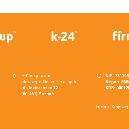
e-file sp. z o.o.
NIP: 78119
(dawniej: e-file sp. z o.o. sp. k.)
Regon: 365
ul. Jeziorańska 12
KRS: 00012
(60-461) Poznań
Infolinia Krajowe