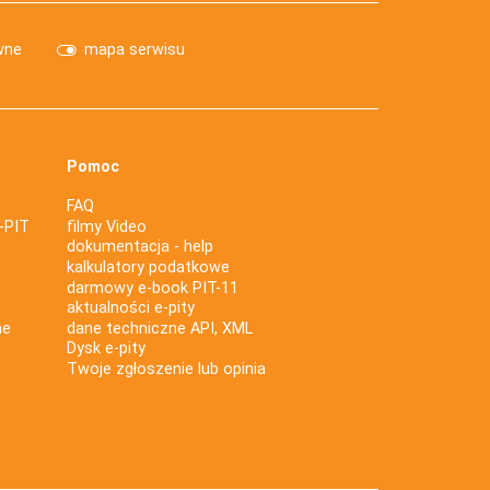
wne
mapa serwisu
Pomoc
FAQ
-PIT
filmy Video
dokumentacja - help
kalkulatory podatkowe
darmowy e-book PIT-11
aktualności e-pity
ne
dane techniczne API, XML
Dysk e-pity
Twoje zgłoszenie lub opinia